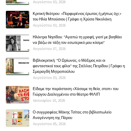
Αυγούστου 03, 2026
Κριτική θεάτρου: «Πορφυρένιος έρωτας ή μήπως όχι;»
του Ηλία Μπούσιου | Γράφει η Χρύσα Νικολάκη
Αυγούστου 03, 2026
Ηλέκτρα Νησίδου: "Αγαπώ τη γραφή, γιατί με βοηθάει
να βάζω σε τάξη τον εσωτερικό μου κόσμο"
Αυγούστου 07, 2026
Βιβλιοκριτική: "Ο Ωρίωνας, ο Μάξιμος και οι
φανταστικοί τους φίλοι" της Στέλλας Πετρίδου | Γράφει η
Σμαραγδή Μητροπούλου
Αυγούστου 03, 2026
Είδαμε την παράσταση «Χάσαμε τη θεία, στοπ» του
Γιώργου Διαλεγμένου στο θέατρο ΦΙΛΙΠ
Ιανουαρίου 10, 2026
Ο συγγραφέας Μάκης Τσίτας στο βιβλιοπωλείο
Αναγέννηση της Πάρου
Αυγούστου 05, 2026