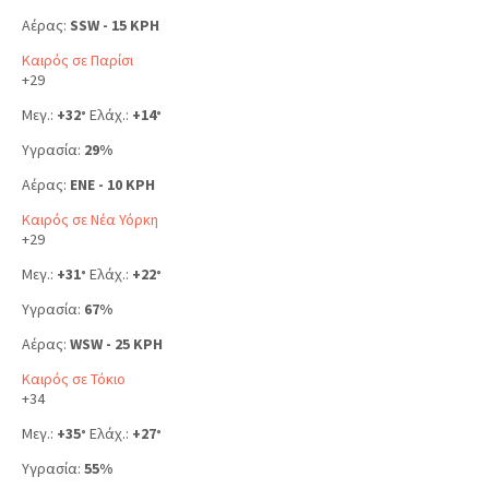
Αέρας:
SSW - 15 KPH
Καιρός σε Παρίσι
+
29
Μεγ.:
+
32
Ελάχ.:
+
14
°
°
Υγρασία:
29%
Αέρας:
ENE - 10 KPH
Καιρός σε Νέα Υόρκη
+
29
Μεγ.:
+
31
Ελάχ.:
+
22
°
°
Υγρασία:
67%
Αέρας:
WSW - 25 KPH
Καιρός σε Τόκιο
+
34
Μεγ.:
+
35
Ελάχ.:
+
27
°
°
Υγρασία:
55%