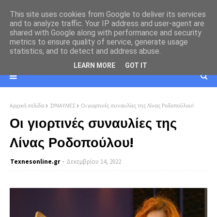
This site uses cookies from Google to deliver its services
and to analyze traffic. Your IP address and user-agent are
shared with Google along with performance and security
metrics to ensure quality of service, generate usage
statistics, and to detect and address abuse.
LEARN MORE
GOT IT
Αρχική σελίδα
ΣΥΝΑΥΛΙΕΣ
Οι γιορτινές συναυλίες της Λίνας Ροδοπούλου!
Οι γιορτινές συναυλίες της
Λίνας Ροδοπούλου!
Texnesοnline.gr
Δεκεμβρίου 14, 2022