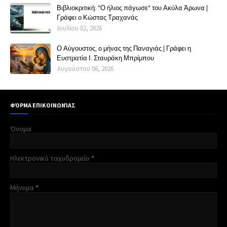
Βιβλιοκριτική: "Ο ήλιος πάγωσε" του Ακύλα Άρωνα |
Γράφει ο Κώστας Τραχανάς
Ιουλίου 02, 2026
Ο Αύγουστος, ο μήνας της Παναγιάς | Γράφει η
Ευστρατία Ι. Σταυράκη Μπρίμπου
Αυγούστου 06, 2026
ΦΌΡΜΑ ΕΠΙΚΟΙΝΩΝΊΑΣ
Όνομα
Ηλεκτρονικό ταχυδρομείο
*
Μήνυμα
*