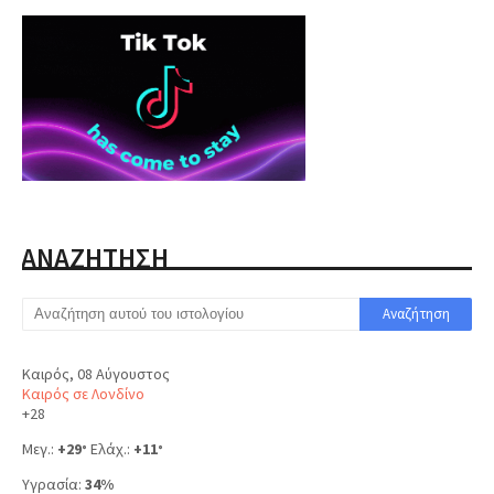
ΑΝΑΖΗΤΗΣΗ
Καιρός, 08 Αύγουστος
Καιρός σε Λονδίνο
+
28
Μεγ.:
+
29
Ελάχ.:
+
11
°
°
Υγρασία:
34%