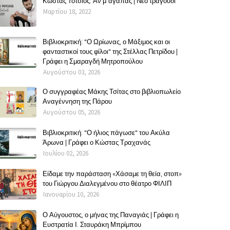
Κώστας Τότσιος: Αν μ΄αγαπάς | Νέο τραγούδι
Μαρτίου 18, 2022
Βιβλιοκριτική: "Ο Ωρίωνας, ο Μάξιμος και οι
φανταστικοί τους φίλοι" της Στέλλας Πετρίδου |
Γράφει η Σμαραγδή Μητροπούλου
Αυγούστου 03, 2026
Ο συγγραφέας Μάκης Τσίτας στο βιβλιοπωλείο
Αναγέννηση της Πάρου
Αυγούστου 05, 2026
Βιβλιοκριτική: "Ο ήλιος πάγωσε" του Ακύλα
Άρωνα | Γράφει ο Κώστας Τραχανάς
Ιουλίου 02, 2026
Είδαμε την παράσταση «Χάσαμε τη θεία, στοπ»
του Γιώργου Διαλεγμένου στο θέατρο ΦΙΛΙΠ
Ιανουαρίου 10, 2026
Ο Αύγουστος, ο μήνας της Παναγιάς | Γράφει η
Ευστρατία Ι. Σταυράκη Μπρίμπου