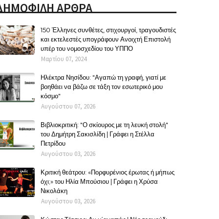
ΔΗΜΟΦΙΛΗ ΑΡΘΡΑ
150 Έλληνες συνθέτες, στιχουργοί, τραγουδιστές
και εκτελεστές υπογράφουν Ανοιχτή Επιστολή
υπέρ του νομοσχεδίου του ΥΠΠΟ
Μαρτίου 07, 2024
Ηλέκτρα Νησίδου: "Αγαπώ τη γραφή, γιατί με
βοηθάει να βάζω σε τάξη τον εσωτερικό μου
κόσμο"
Αυγούστου 07, 2026
Βιβλιοκριτική: "Ο σκίουρος με τη λευκή στολή"
του Δημήτρη Σακισλίδη | Γράφει η Στέλλα
Πετρίδου
Αυγούστου 03, 2026
Κριτική θεάτρου: «Πορφυρένιος έρωτας ή μήπως
όχι;» του Ηλία Μπούσιου | Γράφει η Χρύσα
Νικολάκη
Αυγούστου 03, 2026