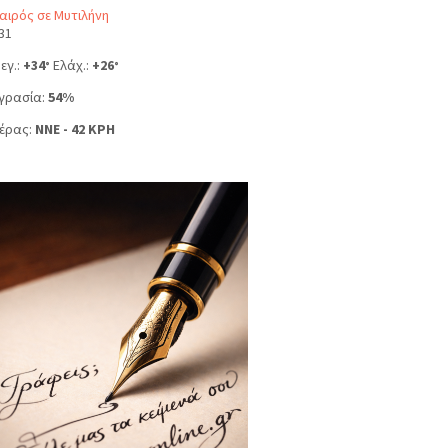
αιρός σε Μυτιλήνη
31
εγ.:
+
34
Ελάχ.:
+
26
°
°
γρασία:
54%
έρας:
NNE - 42 KPH