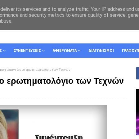
eliver its services and to analyze traffic. Your IP address and 
ormance and security metrics to ensure quality of service, gen
abuse.
Σ
ΣΥΝΕΝΤΕΥΞΕΙΣ
ΑΦΙΕΡΩΜΑΤΑ
ΔΙΑΓΩΝΙΣΜΟΙ
ΓΡΑΦΟΥ
αρρή απαντά στο ερωτηματολόγιο των Τεχνών
το ερωτηματολόγιο των Τεχνών