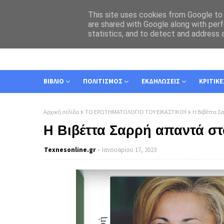
This site uses cookies from Google to d
are shared with Google along with perf
statistics, and to detect and address 
ΑΡΧΙΚΗ
ΣΧΕΤΙΚΑ
ΕΠΙΚΟΙΝΩΝΙΑ
ΒΙΒΛΙΟ
ΠΟΛΙΤΙΣΜΟΣ
ΕΚΔΗΛΩΣΕΙΣ
ΚΡΙΤΙΚΕ
Αρχική σελίδα
ΤΟ ΕΡΩΤΗΜΑΤΟΛΟΓΙΟ ΤΟΥ ΕΙΚΑΣΤΙΚΟΥ
Η Βιβέττα Σ
Η Βιβέττα Σαρρή απαντά σ
Texnesοnline.gr
Ιανουαρίου 17, 2023