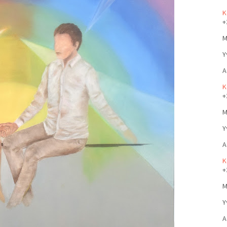
Κ
+
Μ
Υ
Α
Κ
+
Μ
Υ
Α
Κ
+
Μ
Υ
Α