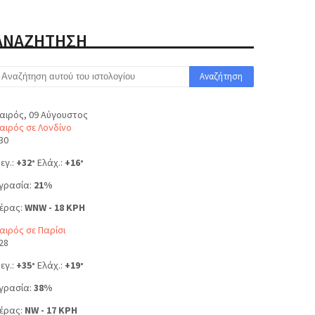
ΑΝΑΖΗΤΗΣΗ
αιρός, 09 Αύγουστος
αιρός σε Λονδίνο
30
εγ.:
+
32
Ελάχ.:
+
16
°
°
γρασία:
21%
έρας:
WNW - 18 KPH
αιρός σε Παρίσι
28
εγ.:
+
35
Ελάχ.:
+
19
°
°
γρασία:
38%
έρας:
NW - 17 KPH