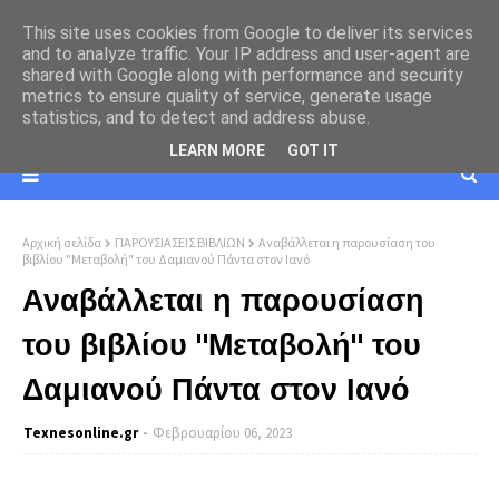
This site uses cookies from Google to deliver its services
and to analyze traffic. Your IP address and user-agent are
shared with Google along with performance and security
metrics to ensure quality of service, generate usage
statistics, and to detect and address abuse.
LEARN MORE
GOT IT
Αρχική σελίδα
ΠΑΡΟΥΣΙΑΣΕΙΣ ΒΙΒΛΙΩΝ
Αναβάλλεται η παρουσίαση του
βιβλίου "Μεταβολή" του Δαμιανού Πάντα στον Ιανό
Αναβάλλεται η παρουσίαση
του βιβλίου "Μεταβολή" του
Δαμιανού Πάντα στον Ιανό
Texnesοnline.gr
Φεβρουαρίου 06, 2023