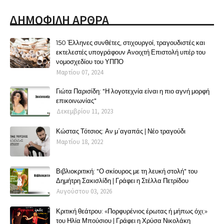
ΔΗΜΟΦΙΛΗ ΑΡΘΡΑ
150 Έλληνες συνθέτες, στιχουργοί, τραγουδιστές και
εκτελεστές υπογράφουν Ανοιχτή Επιστολή υπέρ του
νομοσχεδίου του ΥΠΠΟ
Μαρτίου 07, 2024
Γιώτα Παρισίδη: "Η λογοτεχνία είναι η πιο αγνή μορφή
επικοινωνίας"
Δεκεμβρίου 11, 2023
Κώστας Τότσιος: Αν μ΄αγαπάς | Νέο τραγούδι
Μαρτίου 18, 2022
Βιβλιοκριτική: "Ο σκίουρος με τη λευκή στολή" του
Δημήτρη Σακισλίδη | Γράφει η Στέλλα Πετρίδου
Αυγούστου 03, 2026
Κριτική θεάτρου: «Πορφυρένιος έρωτας ή μήπως όχι;»
του Ηλία Μπούσιου | Γράφει η Χρύσα Νικολάκη