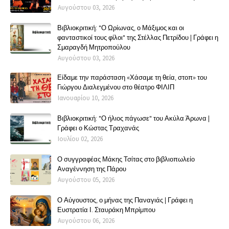
Αυγούστου 03, 2026
Βιβλιοκριτική: "Ο Ωρίωνας, ο Μάξιμος και οι
φανταστικοί τους φίλοι" της Στέλλας Πετρίδου | Γράφει η
Σμαραγδή Μητροπούλου
Αυγούστου 03, 2026
Είδαμε την παράσταση «Χάσαμε τη θεία, στοπ» του
Γιώργου Διαλεγμένου στο θέατρο ΦΙΛΙΠ
Ιανουαρίου 10, 2026
Βιβλιοκριτική: "Ο ήλιος πάγωσε" του Ακύλα Άρωνα |
Γράφει ο Κώστας Τραχανάς
Ιουλίου 02, 2026
Ο συγγραφέας Μάκης Τσίτας στο βιβλιοπωλείο
Αναγέννηση της Πάρου
Αυγούστου 05, 2026
Ο Αύγουστος, ο μήνας της Παναγιάς | Γράφει η
Ευστρατία Ι. Σταυράκη Μπρίμπου
Αυγούστου 06, 2026