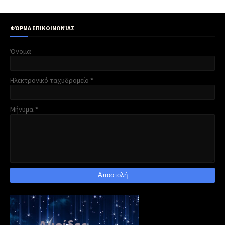
ΦΌΡΜΑ ΕΠΙΚΟΙΝΩΝΊΑΣ
Όνομα
Ηλεκτρονικό ταχυδρομείο
*
Μήνυμα
*