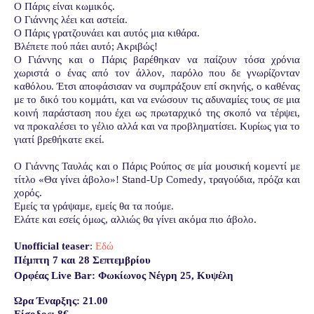
Ο Πάρις είναι κωμικός.
Ο Γιάννης λέει και αστεία.
Ο Πάρις γρατζουνάει και αυτός μια κιθάρα.
Βλέπετε πού πάει αυτό; Ακριβώς!
Ο Γιάννης και ο Πάρις βαρέθηκαν να παίζουν τόσα χρόνια
χωριστά ο ένας από τον άλλον, παρόλο που δε γνωρίζονταν
καθόλου. Έτσι αποφάσισαν να συμπράξουν επί σκηνής, ο καθένας
με το δικό του κομμάτι, και να ενώσουν τις αδυναμίες τους σε μια
κοινή παράσταση που έχει ως πρωταρχικό της σκοπό να τέρψει,
να προκαλέσει το γέλιο αλλά και να προβληματίσει. Κυρίως για το
γιατί βρεθήκατε εκεί.
Ο Γιάννης Ταυλάς και ο Πάρις Ρούπος σε μία μουσική κομεντί με
τίτλο «Θα γίνει άβολο»!
Stand
-
Up Comedy
, τραγούδια, πρόζα και
χορός.
Εμείς τα γράψαμε, εμείς θα τα πούμε.
Ελάτε και εσείς όμως, αλλιώς θα γίνει ακόμα πιο άβολο.
Unofficial teaser
:
Εδώ
Πέμπτη 7 και 28 Σεπτεμβρίου
Ορφέας Live Bar: Φωκίωνος Νέγρη 25, Κυψέλη
Ώρα Έναρξης: 21.00