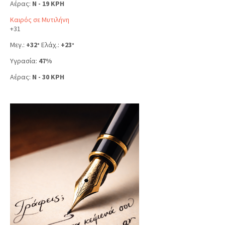
Αέρας:
N - 19 KPH
Καιρός σε Μυτιλήνη
+
31
Μεγ.:
+
32
Ελάχ.:
+
23
°
°
Υγρασία:
47%
Αέρας:
N - 30 KPH