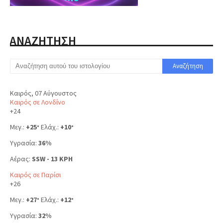
ΑΝΑΖΗΤΗΣΗ
Καιρός, 07 Αύγουστος
Καιρός σε Λονδίνο
+
24
Μεγ.:
+
25
Ελάχ.:
+
10
°
°
Υγρασία:
36%
Αέρας:
SSW - 13 KPH
Καιρός σε Παρίσι
+
26
Μεγ.:
+
27
Ελάχ.:
+
12
°
°
Υγρασία:
32%