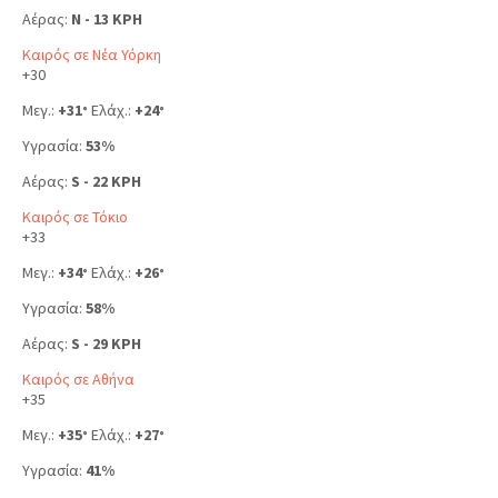
Αέρας:
N - 13 KPH
Καιρός σε Νέα Υόρκη
+
30
Μεγ.:
+
31
Ελάχ.:
+
24
°
°
Υγρασία:
53%
Αέρας:
S - 22 KPH
Καιρός σε Τόκιο
+
33
Μεγ.:
+
34
Ελάχ.:
+
26
°
°
Υγρασία:
58%
Αέρας:
S - 29 KPH
Καιρός σε Αθήνα
+
35
Μεγ.:
+
35
Ελάχ.:
+
27
°
°
Υγρασία:
41%