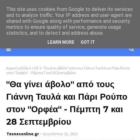
This site uses cookies from Google to deliver its services
and to analyze traffic. Your IP address and user-agent are
shared with Google along with performance and security
metrics to ensure quality of service, generate usage
statistics, and to detect and address abuse.
LEARN MORE
GOT IT
Αρχική σελίδα
LIVE
"Θα γίνει άβολο" από τους Γιάννη Ταυλά και Πάρι Ρούπο
στον "Ορφέα" - Πέμπτη 7 και 28 Σεπτεμβρίου
"Θα γίνει άβολο" από τους
Γιάννη Ταυλά και Πάρι Ρούπο
στον "Ορφέα" - Πέμπτη 7 και
28 Σεπτεμβρίου
Texnesοnline.gr
Αυγούστου 31, 2023