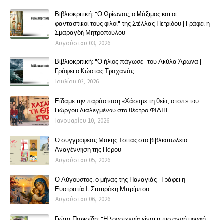
Βιβλιοκριτική: "Ο Ωρίωνας, ο Μάξιμος και οι
φανταστικοί τους φίλοι" της Στέλλας Πετρίδου | Γράφει η
Σμαραγδή Μητροπούλου
Αυγούστου 03, 2026
Βιβλιοκριτική: "Ο ήλιος πάγωσε" του Ακύλα Άρωνα |
Γράφει ο Κώστας Τραχανάς
Ιουλίου 02, 2026
Είδαμε την παράσταση «Χάσαμε τη θεία, στοπ» του
Γιώργου Διαλεγμένου στο θέατρο ΦΙΛΙΠ
Ιανουαρίου 10, 2026
Ο συγγραφέας Μάκης Τσίτας στο βιβλιοπωλείο
Αναγέννηση της Πάρου
Αυγούστου 05, 2026
Ο Αύγουστος, ο μήνας της Παναγιάς | Γράφει η
Ευστρατία Ι. Σταυράκη Μπρίμπου
Αυγούστου 06, 2026
Γιώτα Παρισίδη: "Η λογοτεχνία είναι η πιο αγνή μορφή