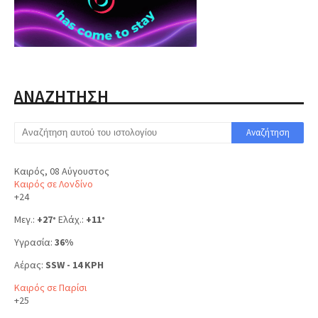
ΑΝΑΖΗΤΗΣΗ
Καιρός, 08 Αύγουστος
Καιρός σε Λονδίνο
+
24
Μεγ.:
+
27
Ελάχ.:
+
11
°
°
Υγρασία:
36%
Αέρας:
SSW - 14 KPH
Καιρός σε Παρίσι
+
25