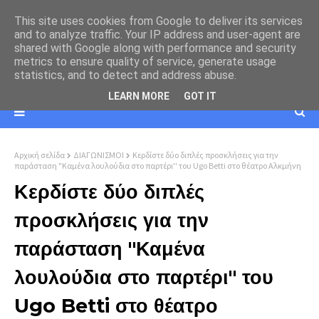
This site uses cookies from Google to deliver its services
and to analyze traffic. Your IP address and user-agent are
shared with Google along with performance and security
metrics to ensure quality of service, generate usage
statistics, and to detect and address abuse.
LEARN MORE
GOT IT
Αρχική σελίδα
ΔΙΑΓΩΝΙΣΜΟΙ
Κερδίστε δύο διπλές προσκλήσεις για την
παράσταση "Καμένα λουλούδια στο παρτέρι'' του Ugo Betti στο θέατρο Αλκμήνη
Κερδίστε δύο διπλές
προσκλήσεις για την
παράσταση "Καμένα
λουλούδια στο παρτέρι'' του
Ugo Betti στο θέατρο