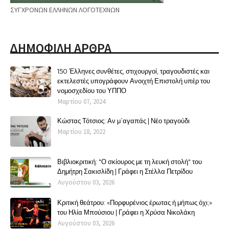
ΣΥΓΧΡΟΝΩΝ ΕΛΛΗΝΩΝ ΛΟΓΟΤΕΧΝΩΝ
ΔΗΜΟΦΙΛΗ ΑΡΘΡΑ
150 Έλληνες συνθέτες, στιχουργοί, τραγουδιστές και
εκτελεστές υπογράφουν Ανοιχτή Επιστολή υπέρ του
νομοσχεδίου του ΥΠΠΟ
Μαρτίου 07, 2024
Κώστας Τότσιος: Αν μ΄αγαπάς | Νέο τραγούδι
Μαρτίου 18, 2022
Βιβλιοκριτική: "Ο σκίουρος με τη λευκή στολή" του
Δημήτρη Σακισλίδη | Γράφει η Στέλλα Πετρίδου
Αυγούστου 03, 2026
Κριτική θεάτρου: «Πορφυρένιος έρωτας ή μήπως όχι;»
του Ηλία Μπούσιου | Γράφει η Χρύσα Νικολάκη
Αυγούστου 03, 2026