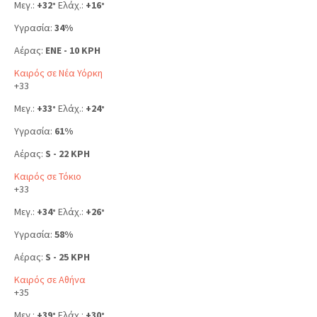
Μεγ.:
+
32
Ελάχ.:
+
16
°
°
Υγρασία:
34%
Αέρας:
ENE - 10 KPH
Καιρός σε Νέα Υόρκη
+
33
Μεγ.:
+
33
Ελάχ.:
+
24
°
°
Υγρασία:
61%
Αέρας:
S - 22 KPH
Καιρός σε Τόκιο
+
33
Μεγ.:
+
34
Ελάχ.:
+
26
°
°
Υγρασία:
58%
Αέρας:
S - 25 KPH
Καιρός σε Αθήνα
+
35
Μεγ.:
+
39
Ελάχ.:
+
30
°
°