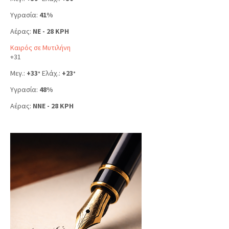
Υγρασία:
41%
Αέρας:
NE - 28 KPH
Καιρός σε Μυτιλήνη
+
31
Μεγ.:
+
33
Ελάχ.:
+
23
°
°
Υγρασία:
48%
Αέρας:
NNE - 28 KPH