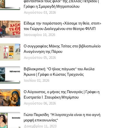
φανταστικοί τους φίλοι" της Στέλλας Πετρίδου |
Γράφει η Σμαραγδή Μητροπούλου
Αυγούστου 03, 2026
Είδαμε την παράσταση «Χάσαμε τη θεία, στοπ»
του Γιώργου Διαλεγμένου στο θέατρο ΦΙΛΙΠ
Ιανουαρίου 10, 2026
Ο συγγραφέας Μάκης Τσίτας στο βιβλιοπωλείο
Αναγέννηση της Πάρου
Αυγούστου 05, 2026
Βιβλιοκριτική: "Ο ήλιος πάγωσε" του Ακύλα
Άρωνα | Γράφει ο Κώστας Τραχανάς
Ιουλίου 02, 2026
Ο Αύγουστος, ο μήνας της Παναγιάς | Γράφει η
Ευστρατία Ι. Σταυράκη Μπρίμπου
Αυγούστου 06, 2026
Γιώτα Παρισίδη: "Η λογοτεχνία είναι η πιο αγνή
μορφή επικοινωνίας"
Δεκεμβρίου 11, 2023