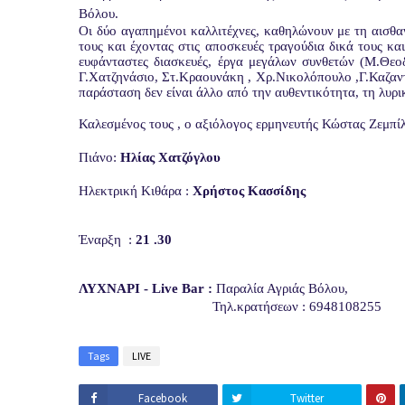
Βόλου.
Οι δύο αγαπημένοι καλλιτέχνες, καθηλώνουν με τη αισθαν
τους και έχοντας στις αποσκευές τραγούδια δικά τους κα
ευφάνταστες διασκευές, έργα μεγάλων συνθετών (M.Θεο
Γ.Χατζηνάσιο, Στ.Κραουνάκη , Χρ.Νικολόπουλο ,Γ.Καζαντ
παράσταση δεν είναι άλλο από την αυθεντικότητα, τη λυρι
Καλεσμένος τους , ο αξιόλογος ερμηνευτής Κώστας Ζεμπίλ
Πιάνο:
Ηλίας Χατζόγλου
Ηλεκτρική Κιθάρα :
Χρήστος Κασσίδης
Έναρξη :
21 .30
ΛΥΧΝΑΡΙ -
Live
Bar
:
Παραλία Αγριάς Βόλου,
Τηλ.κρατήσεων : 6948108255
Tags
LIVE
Facebook
Twitter