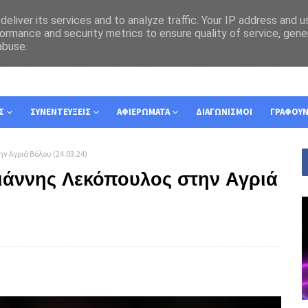
eliver its services and to analyze traffic. Your IP address and 
ormance and security metrics to ensure quality of service, gen
abuse.
Σ
ΣΥΝΕΝΤΕΥΞΕΙΣ
ΑΦΙΕΡΩΜΑΤΑ
ΔΙΑΓΩΝΙΣΜΟΙ
ΓΡΑΦΟΥ
ην Αγριά Βόλου (24.03.24)
Γιάννης Λεκόπουλος στην Αγριά