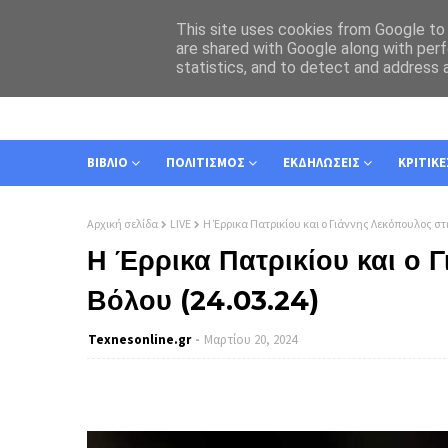
This site uses cookies from Google to d
are shared with Google along with perf
statistics, and to detect and address 
ΑΡΧΙΚΗ
ΣΧΕΤΙΚΑ
ΕΠΙΚΟΙΝΩΝΙΑ
ΒΙΒΛΙΟ
ΠΟΛΙΤΙΣΜΟΣ
ΕΚΔΗΛΩΣΕΙΣ
ΚΡΙΤΙΚΕ
Αρχική σελίδα
LIVE
Η Έρρικα Πατρικίου και ο Γιάννης Λεκόπουλος στ
Η Έρρικα Πατρικίου και ο 
Βόλου (24.03.24)
Texnesοnline.gr
Μαρτίου 20, 2024