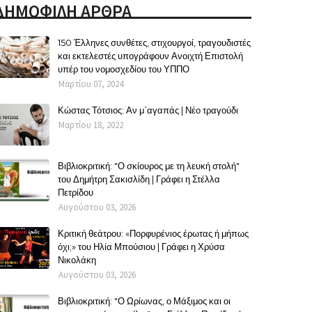
ΔΗΜΟΦΙΛΗ ΑΡΘΡΑ
150 Έλληνες συνθέτες, στιχουργοί, τραγουδιστές
και εκτελεστές υπογράφουν Ανοιχτή Επιστολή
υπέρ του νομοσχεδίου του ΥΠΠΟ
Μαρτίου 07, 2024
Κώστας Τότσιος: Αν μ΄αγαπάς | Νέο τραγούδι
Μαρτίου 18, 2022
Βιβλιοκριτική: "Ο σκίουρος με τη λευκή στολή"
του Δημήτρη Σακισλίδη | Γράφει η Στέλλα
Πετρίδου
Αυγούστου 03, 2026
Κριτική θεάτρου: «Πορφυρένιος έρωτας ή μήπως
όχι;» του Ηλία Μπούσιου | Γράφει η Χρύσα
Νικολάκη
Αυγούστου 03, 2026
Βιβλιοκριτική: "Ο Ωρίωνας, ο Μάξιμος και οι