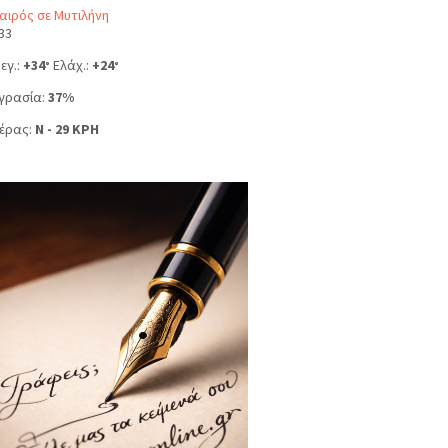
αιρός σε Μυτιλήνη
33
εγ.:
+
34
Ελάχ.:
+
24
°
°
γρασία:
37%
έρας:
N - 29 KPH