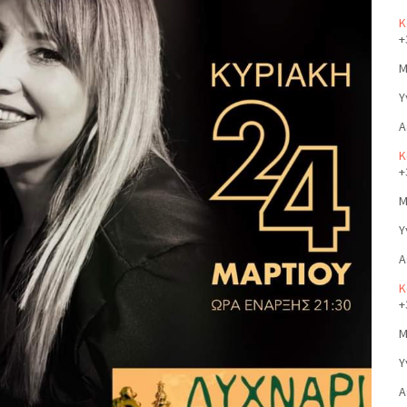
Κ
+
Μ
Υ
Α
Κ
+
Μ
Υ
Α
Κ
+
Μ
Υ
Α