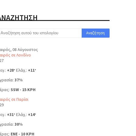
ΑΝΑΖΗΤΗΣΗ
αιρός, 08 Αύγουστος
αιρός σε Λονδίνο
27
εγ.:
+
28
Ελάχ.:
+
11
°
°
γρασία:
37%
έρας:
SSW - 15 KPH
αιρός σε Παρίσι
29
εγ.:
+
31
Ελάχ.:
+
14
°
°
γρασία:
30%
έρας:
ENE - 10 KPH