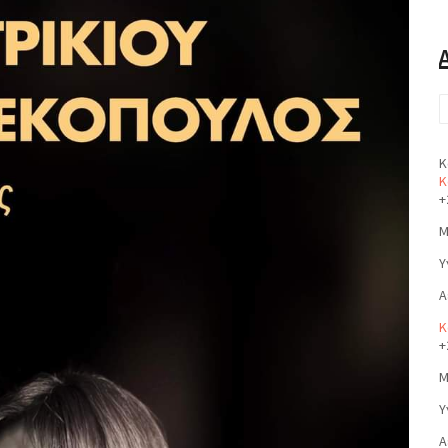
Κ
Κ
+
Μ
Υ
Α
Κ
+
Μ
Υ
Α