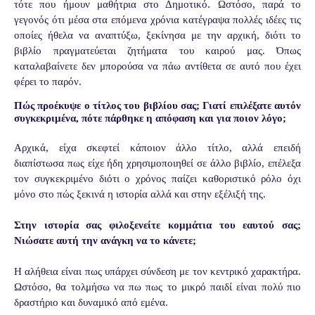
τότε που ήμουν μαθήτρια στο Δημοτικό. Ωστόσο, παρά το
γεγονός ότι μέσα στα επόμενα χρόνια κατέγραψα πολλές ιδέες τις
οποίες ήθελα να αναπτύξω, ξεκίνησα με την αρχική, διότι το
βιβλίο πραγματεύεται ζητήματα του καιρού μας. Όπως
καταλαβαίνετε δεν μπορούσα να πάω αντίθετα σε αυτό που έχει
φέρει το παρόν.
Πώς προέκυψε ο τίτλος του βιβλίου σας; Γιατί επιλέξατε αυτόν
συγκεκριμένα, πότε πάρθηκε η απόφαση και για ποιον λόγο;
Αρχικά, είχα σκεφτεί κάποιον άλλο τίτλο, αλλά επειδή
διαπίστωσα πως είχε ήδη χρησιμοποιηθεί σε άλλο βιβλίο, επέλεξα
τον συγκεκριμένο διότι ο χρόνος παίζει καθοριστικό ρόλο όχι
μόνο στο πώς ξεκινά η ιστορία αλλά και στην εξέλιξή της.
Στην ιστορία σας φιλοξενείτε κομμάτια του εαυτού σας;
Νιώσατε αυτή την ανάγκη να το κάνετε;
Η αλήθεια είναι πως υπάρχει σύνδεση με τον κεντρικό χαρακτήρα.
Ωστόσο, θα τολμήσω να πω πως το μικρό παιδί είναι πολύ πιο
δραστήριο και δυναμικό από εμένα.