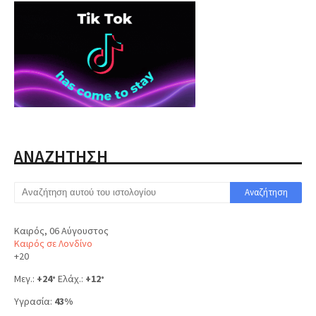
ΑΝΑΖΗΤΗΣΗ
Καιρός, 06 Αύγουστος
Καιρός σε Λονδίνο
+
20
Μεγ.:
+
24
Ελάχ.:
+
12
°
°
Υγρασία:
43%