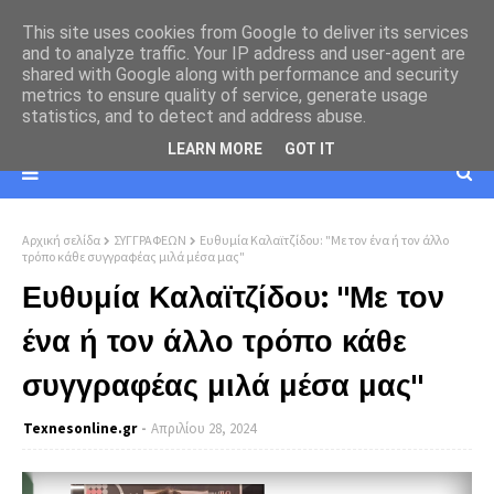
This site uses cookies from Google to deliver its services
and to analyze traffic. Your IP address and user-agent are
shared with Google along with performance and security
metrics to ensure quality of service, generate usage
statistics, and to detect and address abuse.
LEARN MORE
GOT IT
Αρχική σελίδα
ΣΥΓΓΡΑΦΕΩΝ
Ευθυμία Καλαϊτζίδου: "Με τον ένα ή τον άλλο
τρόπο κάθε συγγραφέας μιλά μέσα μας"
Ευθυμία Καλαϊτζίδου: "Με τον
ένα ή τον άλλο τρόπο κάθε
συγγραφέας μιλά μέσα μας"
Texnesοnline.gr
Απριλίου 28, 2024