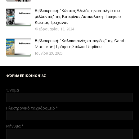
Βιβλιοκριτική: "Κώστας Αξελός, η νοσταλγία του
μέλλοντος" της Κατερίνας Δασκαλάκη | Γράφει ο
Κώστας Τραχανάς
Φεβρουαρίου 13, 2024
Βιβλιοκριτική: "Καλοκαιρινές καταιγίδες" της Sarah
MacLean | Γράφει η Στέλλα Πετρίδου
Ιουνίου 29, 2026
ΦΌΡΜΑ ΕΠΙΚΟΙΝΩΝΊΑΣ
Όνομα
Ηλεκτρονικό ταχυδρομείο
*
Μήνυμα
*