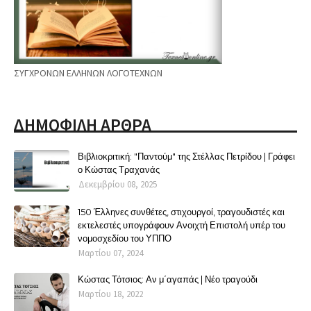
ΣΥΓΧΡΟΝΩΝ ΕΛΛΗΝΩΝ ΛΟΓΟΤΕΧΝΩΝ
ΔΗΜΟΦΙΛΗ ΑΡΘΡΑ
Βιβλιοκριτική: "Παντούμ" της Στέλλας Πετρίδου | Γράφει
ο Κώστας Τραχανάς
Δεκεμβρίου 08, 2025
150 Έλληνες συνθέτες, στιχουργοί, τραγουδιστές και
εκτελεστές υπογράφουν Ανοιχτή Επιστολή υπέρ του
νομοσχεδίου του ΥΠΠΟ
Μαρτίου 07, 2024
Κώστας Τότσιος: Αν μ΄αγαπάς | Νέο τραγούδι
Μαρτίου 18, 2022