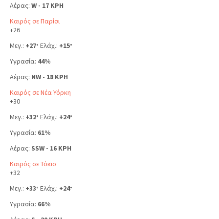
Αέρας:
W - 17 KPH
Καιρός σε Παρίσι
+
26
Μεγ.:
+
27
Ελάχ.:
+
15
°
°
Υγρασία:
44%
Αέρας:
NW - 18 KPH
Καιρός σε Νέα Υόρκη
+
30
Μεγ.:
+
32
Ελάχ.:
+
24
°
°
Υγρασία:
61%
Αέρας:
SSW - 16 KPH
Καιρός σε Τόκιο
+
32
Μεγ.:
+
33
Ελάχ.:
+
24
°
°
Υγρασία:
66%