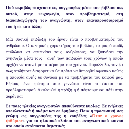
Πού ακριβώς στοχεύετε ως συγγραφέας μέσω του βιβλίου σας
αυτού, στην ψυχαγωγία, στον προβληματισμό, στη
διαπαιδαγώγηση του αναγνώστη, στον επαναπροσδιορισμό
του ή σε κάτι άλλο;
Μία βασική επιδίωξη του έργου είναι ο προβληματισμός του
ανθρώπου. Ο κεντρικός χαρακτήρας του βιβλίου, το μικρό παιδί,
επιδιώκει να αφυπνίσει τους ανθρώπους, να ξυπνήσει την
ανησυχία μέσα τους˙ αυτή των παιδικών τους χρόνων η οποία
αρχίζει να ατονεί με το πέρασμα του χρόνου. Παράλληλα, τονίζει
πως οτιδήποτε διαφορετικό θα πρέπει να θεωρηθεί αφύσικο καθώς
η απουσία αυτής δε συνάδει με τα προβλήματα του καιρού μας.
Βέβαια, ένα ερώτημα που γεννάται είναι τι έπεται του
προβληματισμού. Ακολουθεί η πράξη η ή πέφτουμε και πάλι στην
αδράνεια;
Σε ποιες ηλικίες αναγνωστών απευθύνεστε κυρίως; Σε ενήλικες
αποκλειστικά ή ακόμα και σε έφηβους; Ποια η προσωπική σας
γνώμη ως συγγραφέας της
η νουβέλας «
Όταν ο χρόνος
ψιθύρισε
»
για το ηλικιακό πλαίσιο του αναγνωστικού κοινού
στο οποίο εντάσσεται θεματικά;