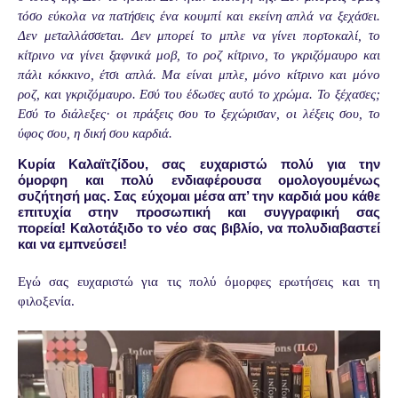
τόσο εύκολα να πατή­σεις ένα κουμπί και εκείνη απλά να ξεχάσει.
Δεν μεταλλάσσε­ται. Δεν μπορεί το μπλε να γίνει πορτοκαλί, το
κίτρινο να γίνει ξαφνικά μοβ, το ροζ κίτρινο, το γκριζόμαυρο και
πάλι κόκ­κινο, έτσι απλά. Μα είναι μπλε, μόνο κίτρινο και μόνο
ροζ, και γκριζόμαυρο. Εσύ του έδωσες αυτό το χρώμα. Το ξέχασες;
Εσύ το διάλεξες· οι πράξεις σου το ξεχώρισαν, οι λέξεις σου, το
ύφος σου, η δική σου καρδιά.
Κυρία Καλαϊτζίδου,
σας ευχαριστώ πολύ για την
όμορφη και πολύ ενδιαφέρουσα ομολογουμένως
συζήτησή μας. Σας εύχομαι μέσα απ’ την καρδιά μου κάθε
επιτυχία στην προσωπική και συγγραφική σας
πορεία! Καλοτάξιδο το νέο σας βιβλίο, να πολυδιαβαστεί
και να εμπνεύσει!
Εγώ σας ευχαριστώ για τις πολύ όμορφες ερωτήσεις και τη
φιλοξενία.