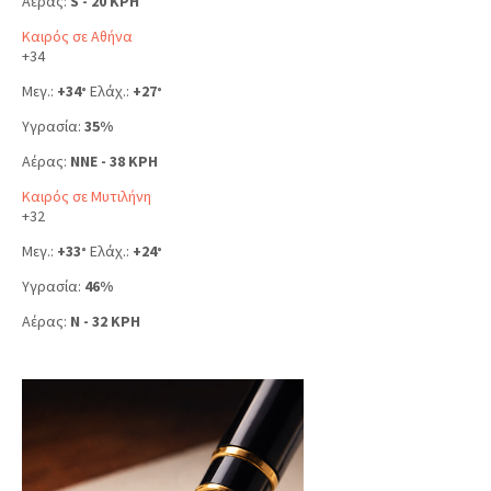
Αέρας:
S - 20 KPH
Καιρός σε Αθήνα
+
34
Μεγ.:
+
34
Ελάχ.:
+
27
°
°
Υγρασία:
35%
Αέρας:
NNE - 38 KPH
Καιρός σε Μυτιλήνη
+
32
Μεγ.:
+
33
Ελάχ.:
+
24
°
°
Υγρασία:
46%
Αέρας:
N - 32 KPH