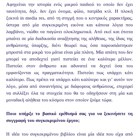
Αφηγείται την ιστορία ενός μικρού παιδιού το οποίο δεν έχει
ταυτότητα, δηλ. δεν έχει όνομα, φύλο, πατρίδα κτλ. Η πλοκή
ξεκινά in media res, από τη στιγμή που ο κεντρικός χαρακτήρας,
ύστερα από μία συγκεκριμένη εικόνα και κάποια λόγια που
λαμβάνει, νιώθει να παγώνει ολοκληρωτικά. Από εκεί και έπειτα
μπαίνει σε μία διαδικασία αναζήτησης της αλήθειας, της ίδιας της
ανθρώπινης ύπαρξης, διότι θεωρεί πως όσα παρουσιάστηκαν
μπροστά στα μικρά του μάτια είναι μία πλάνη. Μία απάτη που δεν
μπορεί να αποδεχτεί γιατί πιστεύει σε ένα καλύτερο μέλλον.
Πιστεύει στον άνθρωπο και αδυνατεί να δεχτεί όσα του
εμφανίζονται ως πραγματικότητα. Πιστεύει πως υπάρχει κάτι
καλύτερο. Πως πρέπει να υπάρχει κάτι καλύτερο και γι’ αυτόν τον
λόγο, μέσα από συναντήσεις με διάφορους ανθρώπους, επιχειρεί
να συλλέξει όλα τα στοιχεία που θα το οδηγήσουν στη μία και
μοναδική αλήθεια του κόσμου στον οποίον ζούμε τώρα.
Ποιο υπήρξε το βασικό ερέθισμά σας για να ξεκινήσετε τη
συγγραφή του συγκεκριμένου έργου;
Η ιδέα του συγκεκριμένου βιβλίου είναι μία ιδέα που είχα από