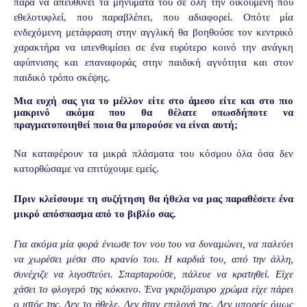
παρά να απευθύνει τα μηνύματά του σε όλη την οικουμένη που
εθελοτυφλεί, που παραβλέπει, που αδιαφορεί. Οπότε μία
ενδεχόμενη μετάφραση στην αγγλική θα βοηθούσε τον κεντρικό
χαρακτήρα να υπενθυμίσει σε ένα ευρύτερο κοινό την ανάγκη
αφύπνισης και επαναφοράς στην παιδική αγνότητα και στον
παιδικό τρόπο σκέψης.
Μια ευχή σας για το μέλλον είτε στο άμεσο είτε και στο πιο
μακρινό ακόμα που θα θέλατε οπωσδήποτε να
πραγματοποιηθεί ποια θα μπορούσε να είναι αυτή;
Να καταφέρουν τα μικρά πλάσματα του κόσμου όλα όσα δεν
κατορθώσαμε να επιτύχουμε εμείς.
Πριν κλείσουμε τη συζήτηση θα ήθελα να μας παραθέσετε ένα
μικρό απόσπασμα από το βιβλίο σας.
Για ακόμα μία φορά ένιωσε τον νου του να δυνα­μώνει, να παλεύει
να χωρέσει μέσα στο κρανίο του. Η καρ­διά του, από την άλλη,
συνέχιζε να λιγοστεύει. Σπαρταρούσε, πάλευε να κρατηθεί. Είχε
χάσει το φλογερό της κόκκινο. Ένα γκριζόμαυρο χρώμα είχε πάρει
ο ιστός της. Δεν το ήθελε. Δεν ήταν επιλογή της. Δεν μπορείς όμως