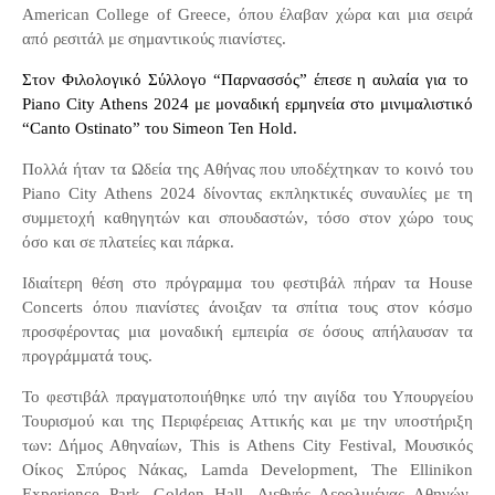
American
College
of
Greece
, όπου έλαβαν χώρα και μια σειρά
από ρεσιτάλ με σημαντικούς πιανίστες.
Στον Φιλολογικό Σύλλογο “Παρνασσός” έπεσε η αυλαία για το
Piano
City
Athens
2024 με μοναδική ερμηνεία στο μινιμαλιστικό
“Canto Ostinato” του Simeon Ten Hold.
Πολλά ήταν τα Ωδεία της Αθήνας που υποδέχτηκαν το κοινό του
Piano
City
Athens
2024 δίνοντας εκπληκτικές συναυλίες με τη
συμμετοχή καθηγητών και σπουδαστών, τόσο στον χώρο τους
όσο και σε πλατείες και πάρκα.
Ιδιαίτερη θέση στο πρόγραμμα του φεστιβάλ πήραν τα
House
Concerts
όπου πιανίστες άνοιξαν τα σπίτια τους στον κόσμο
προσφέροντας μια μοναδική εμπειρία σε όσους απήλαυσαν τα
προγράμματά τους.
Το φεστιβάλ πραγματοποιήθηκε υπό την αιγίδα του Υπουργείου
Τουρισμού και της Περιφέρειας Αττικής και με την υποστήριξη
των: Δήμος Αθηναίων, This is Athens City Festival, Μουσικός
Οίκος Σπύρος Νάκας, Lamda Development, The Ellinikon
Experience Park, Golden Hall, Διεθνής Αερολιμένας Αθηνών,