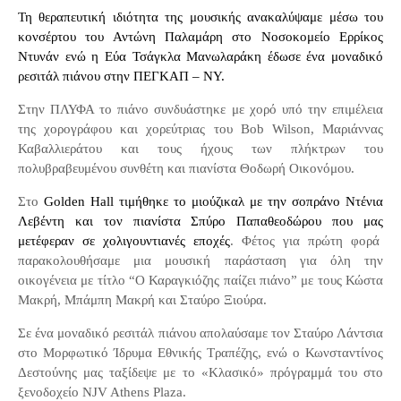
Τη θεραπευτική ιδιότητα της μουσικής ανακαλύψαμε μέσω του
κονσέρτου του Αντώνη Παλαμάρη στο Νοσοκομείο Ερρίκος
Ντυνάν ενώ η Εύα Τσάγκλα Μανωλαράκη έδωσε ένα μοναδικό
ρεσιτάλ πιάνου στην ΠΕΓΚΑΠ – ΝΥ.
Στην ΠΛΥΦΑ το πιάνο συνδυάστηκε με χορό υπό την επιμέλεια
της χορογράφου και χορεύτριας του
Bob
Wilson
, Μαριάννας
Καβαλλιεράτου και τους ήχους των πλήκτρων του
πολυβραβευμένου συνθέτη και πιανίστα Θοδωρή Οικονόμου.
Στο
Golden
Hall
τιμήθηκε το μιούζικαλ με την σοπράνο Ντένια
Λεβέντη και τον πιανίστα Σπύρο Παπαθεοδώρου που μας
μετέφεραν σε χολιγουντιανές εποχές
. Φέτος για πρώτη φορά
παρακολουθήσαμε μια μουσική παράσταση για όλη την
οικογένεια με τίτλο “Ο Καραγκιόζης παίζει πιάνο” με τους Κώστα
Μακρή, Μπάμπη Μακρή και Σταύρο Ξιούρα.
Σε ένα μοναδικό ρεσιτάλ πιάνου απολαύσαμε τον Σταύρο Λάντσια
στο Μορφωτικό Ίδρυμα Εθνικής Τραπέζης, ενώ ο Κωνσταντίνος
Δεστούνης μας ταξίδεψε με το «Κλασικό» πρόγραμμά του στο
ξενοδοχείο
NJV
Athens
Plaza
.