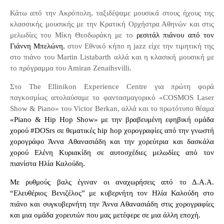
Κάτω από την Ακρόπολη, ταξιδέψαμε μουσικά στους ήχους της
κλασσικής μουσικής με την Κρατική Ορχήστρα Αθηνών και στις
μελωδίες του Μίκη Θεοδωράκη με το
ρεσιτάλ πιάνου από τον
Γιάννη Μπελώνη
, στον Εθνικό κήπο η
jazz
είχε την τιμητική της
στο πιάνο του
Martin
Listabarth
αλλά και η κλασική μουσική με
το πρόγραμμα του Αmiran Zenaihsvilli.
Στο
The
Ellinikon
Experience
Centre
για πρώτη φορά
παγκοσμίως απολαύσαμε το φαντασμαγορικό «
COSMOS
Laser
Show
&
Piano
» του
Victor
Berkan
, αλλά και το πρωτότυπο θέαμα
«Piano & Hip Hop Show» με την βραβευμένη εφηβική ομάδα
χορού #DOSrs σε θεματικές hip hop χορογραφίες από την γνωστή
χορογράφο Άννα Αθανασιάδη και την χορεύτρια και δασκάλα
χορού Ελένη Κυριακίδη σε αυτοσχέδιες μελωδίες από τον
πιανίστα Ηλία Καλούδη.
Με ρυθμούς βαλς έγιναν οι αναχωρήσεις από το Δ.Α.Α.
“Ελευθέριος Βενιζέλος” με κυβερνήτη τον Ηλία Καλούδη στο
πιάνο και συγκυβερνήτη την Άννα Αθανασιάδη στις χορογραφίες
και μια ομάδα χορευτών που μας μετέφερε σε μια άλλη εποχή.