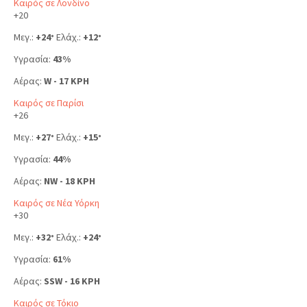
Καιρός σε Λονδίνο
+
20
Μεγ.:
+
24
Ελάχ.:
+
12
°
°
Υγρασία:
43%
Αέρας:
W - 17 KPH
Καιρός σε Παρίσι
+
26
Μεγ.:
+
27
Ελάχ.:
+
15
°
°
Υγρασία:
44%
Αέρας:
NW - 18 KPH
Καιρός σε Νέα Υόρκη
+
30
Μεγ.:
+
32
Ελάχ.:
+
24
°
°
Υγρασία:
61%
Αέρας:
SSW - 16 KPH
Καιρός σε Τόκιο