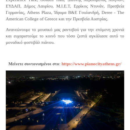
ΕΥΔΑΠ, Δήμος Λαυρίου, Μ.Ι.Ε.Τ, Ερρίκος Ντυνάν, Πρεσβεία
Γερμανίας, Athens Plaza, Ίδρυμα Β&Ε Γουλανδρή, Deree - The
American College of Greece και την Πρεσβεία Αυστρίας.
Ανανεώνουμε το μουσικό μας ραντεβού για την επόμενη χρονιά
και ευχαριστούμε το κοινό που τόσο ζεστά αγκάλιασε αυτό το
μοναδικό φεστιβάλ πιάνου.
Μείνετε συντονισμένοι στο
:
https://www.pianocityathens.gr/