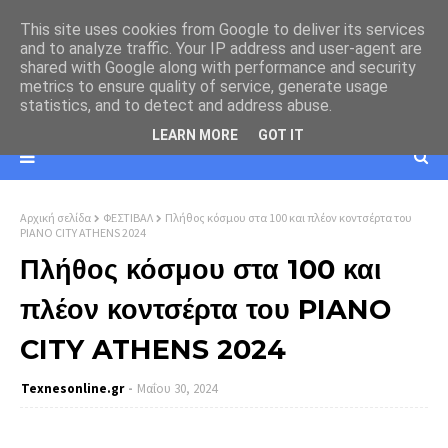
This site uses cookies from Google to deliver its services
and to analyze traffic. Your IP address and user-agent are
shared with Google along with performance and security
metrics to ensure quality of service, generate usage
statistics, and to detect and address abuse.
LEARN MORE
GOT IT
Αρχική σελίδα
ΦΕΣΤΙΒΑΛ
Πλήθος κόσμου στα 100 και πλέον κοντσέρτα του
PIANO CITY ATHENS 2024
Πλήθος κόσμου στα 100 και
πλέον κοντσέρτα του PIANO
CITY ATHENS 2024
Texnesοnline.gr
Μαΐου 30, 2024