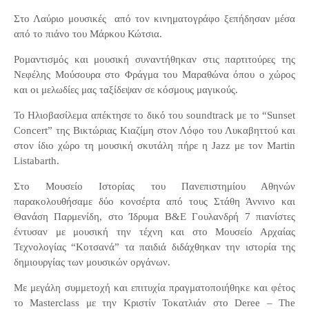
Στο Λαύριο μουσικές
από τον κινηματογράφο ξεπήδησαν μέσα
από το πιάνο του Μάρκου Κώτσια.
Ρομαντισμός και μουσική συναντήθηκαν στις παρτιτούρες της
Νεφέλης Μούσουρα στο Φράγμα του Μαραθώνα όπου ο χώρος
και οι μελωδίες μας ταξίδεψαν σε κόσμους μαγικούς.
Το Ηλιοβασίλεμα απέκτησε το δικό του
soundtrack
με το “
Sunset
Concert
” της Βικτώριας Κιαζίμη στον Λόφο του Λυκαβηττού και
στον ίδιο χώρο τη μουσική σκυτάλη πήρε η
Jazz
με τον
Martin
Listabarth
.
Στο Μουσείο Ιστορίας του Πανεπιστημίου Αθηνών
παρακολουθήσαμε δύο κονσέρτα από τους Στάθη Άννινο και
Θανάση Παρμενίδη, στο Ίδρυμα Β&Ε Γουλανδρή 7 πιανίστες
έντυσαν με μουσική την τέχνη και στο Μουσείο Αρχαίας
Τεχνολογίας “Κοτσανά” τα παιδιά διδάχθηκαν την ιστορία της
δημιουργίας των μουσικών οργάνων.
Με μεγάλη συμμετοχή και επιτυχία πραγματοποιήθηκε και φέτος
το
Masterclass
με την Κριστίν Τοκατλιάν στο
Deree
–
The