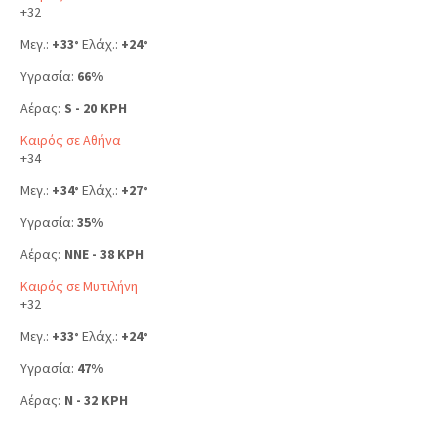
+
32
Μεγ.:
+
33
Ελάχ.:
+
24
°
°
Υγρασία:
66%
Αέρας:
S - 20 KPH
Καιρός σε Αθήνα
+
34
Μεγ.:
+
34
Ελάχ.:
+
27
°
°
Υγρασία:
35%
Αέρας:
NNE - 38 KPH
Καιρός σε Μυτιλήνη
+
32
Μεγ.:
+
33
Ελάχ.:
+
24
°
°
Υγρασία:
47%
Αέρας:
N - 32 KPH