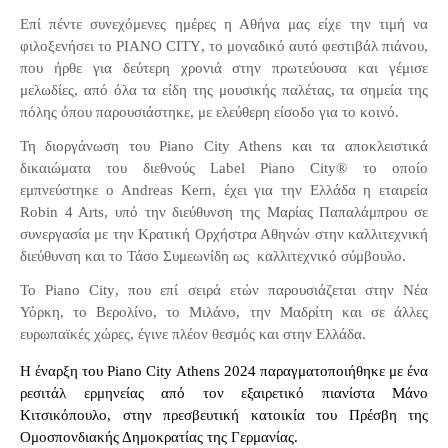
Επί πέντε συνεχόμενες ημέρες η Αθήνα μας είχε την τιμή να
φιλοξενήσει το
PIANO
CITY
, το μοναδικό αυτό φεστιβάλ πιάνου,
που ήρθε για δεύτερη χρονιά στην πρωτεύουσα και γέμισε
μελωδίες, από όλα τα είδη της μουσικής παλέτας, τα σημεία της
πόλης όπου παρουσιάστηκε, με ελεύθερη είσοδο για το κοινό.
Τη διοργάνωση του Piano City Athens και τα αποκλειστικά
δικαιώματα του διεθνούς Label Piano City® το οποίο
εμπνεύστηκε ο
Andreas
Kern
, έχει για την Ελλάδα η εταιρεία
Robin 4 Arts, υπό την διεύθυνση της Μαρίας Παπαλάμπρου σε
συνεργασία με την Κρατική Ορχήστρα Αθηνών στην καλλιτεχνική
διεύθυνση και το Τάσο Συμεωνίδη ως
καλλιτεχνικό σύμβουλο.
Το
Piano
City
, που επί σειρά ετών παρουσιάζεται στην Νέα
Υόρκη, το Βερολίνο, το Μιλάνο, την Μαδρίτη και σε άλλες
ευρωπαϊκές χώρες, έγινε πλέον θεσμός και στην Ελλάδα.
Η έναρξη του Piano City Athens 2024 παραγματοποιήθηκε με ένα
ρεσιτάλ ερμηνείας από τον εξαιρετικό πιανίστα Μάνο
Κιτσικόπουλο, στην πρεσβευτική κατοικία του Πρέσβη της
Ομοσπονδιακής Δημοκρατίας της Γερμανίας.