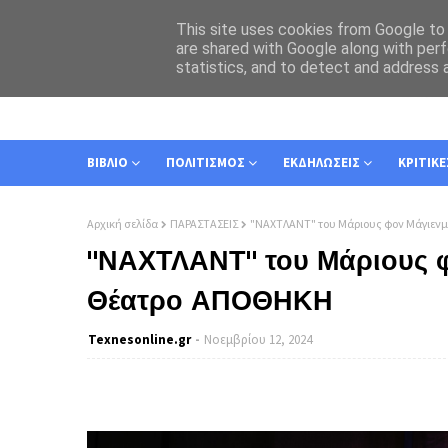
This site uses cookies from Google to d
are shared with Google along with perf
statistics, and to detect and address 
ΑΡΧΙΚΗ
ΣΧΕΤΙΚΑ
ΕΠΙΚΟΙΝΩΝΙΑ
ΒΙΒΛΙΟ
ΠΟΛΙΤΙΣΜΟΣ
ΕΚΔΗΛΩΣΕΙΣ
ΚΡΙΤΙΚΕ
Αρχική σελίδα
ΠΑΡΑΣΤΑΣΕΙΣ
"ΝΑΧΤΛΑΝΤ" του Μάριους φον Μάγιεν
"ΝΑΧΤΛΑΝΤ" του Μάριους 
Θέατρο ΑΠΟΘΗΚΗ
Texnesοnline.gr
Νοεμβρίου 12, 2024