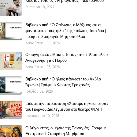
Κώστας Τότσιος: Αν μ΄αγαπάς | Νέο τραγούδι
Μαρτίου 18, 2022
Βιβλιοκριτική: "Ο Ωρίωνας, ο Μάξιμος και οι
φανταστικοί τους φίλοι" της Στέλλας Πετρίδου |
Γράφει η Σμαραγδή Μητροπούλου
Αυγούστου 03, 2026
Ο συγγραφέας Μάκης Τσίτας στο βιβλιοπωλείο
Αναγέννηση της Πάρου
Αυγούστου 05, 2026
Βιβλιοκριτική: "Ο ήλιος πάγωσε" του Ακύλα
Άρωνα | Γράφει ο Κώστας Τραχανάς
Ιουλίου 02, 2026
Είδαμε την παράσταση «Χάσαμε τη θεία, στοπ»
του Γιώργου Διαλεγμένου στο θέατρο ΦΙΛΙΠ
Ιανουαρίου 10, 2026
Ο Αύγουστος, ο μήνας της Παναγιάς | Γράφει η
Ευστρατία Ι. Σταυράκη Μπρίμπου