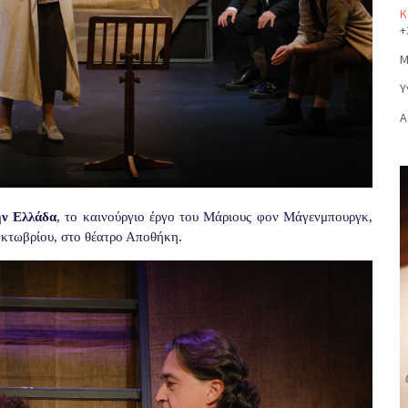
Κ
+
Μ
Υ
Α
ην Ελλάδα
, το καινούργιο έργο του Μάριους φον Μάγενμπουργκ,
 Οκτωβρίου, στο θέατρο Αποθήκη.