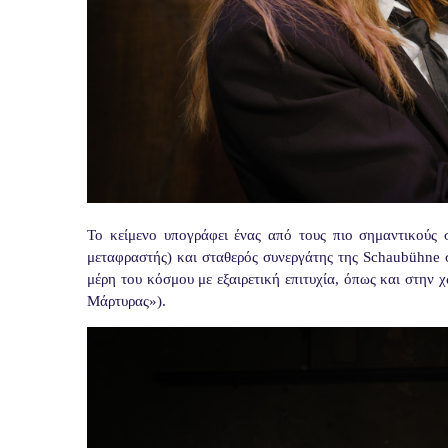
Το κείμενο υπογράφει ένας από τους πιο σημαντικούς σ
μεταφραστής) και σταθερός συνεργάτης της
Schaub
ü
hne
σ
μέρη του κόσμου με εξαιρετική επιτυχία, όπως και στην
Μάρτυρας»).