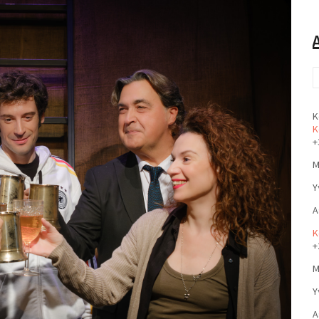
Κ
Κ
+
Μ
Υ
Α
Κ
+
Μ
Υ
Α