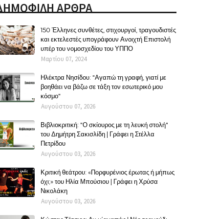
ΔΗΜΟΦΙΛΗ ΑΡΘΡΑ
150 Έλληνες συνθέτες, στιχουργοί, τραγουδιστές
και εκτελεστές υπογράφουν Ανοιχτή Επιστολή
υπέρ του νομοσχεδίου του ΥΠΠΟ
Μαρτίου 07, 2024
Ηλέκτρα Νησίδου: "Αγαπώ τη γραφή, γιατί με
βοηθάει να βάζω σε τάξη τον εσωτερικό μου
κόσμο"
Αυγούστου 07, 2026
Βιβλιοκριτική: "Ο σκίουρος με τη λευκή στολή"
του Δημήτρη Σακισλίδη | Γράφει η Στέλλα
Πετρίδου
Αυγούστου 03, 2026
Κριτική θεάτρου: «Πορφυρένιος έρωτας ή μήπως
όχι;» του Ηλία Μπούσιου | Γράφει η Χρύσα
Νικολάκη
Αυγούστου 03, 2026