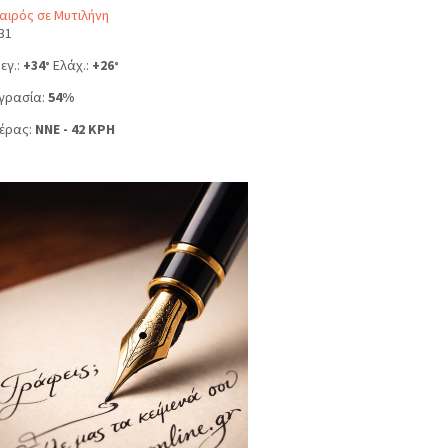
αιρός σε Μυτιλήνη
31
εγ.:
+
34
Ελάχ.:
+
26
°
°
γρασία:
54%
έρας:
NNE - 42 KPH