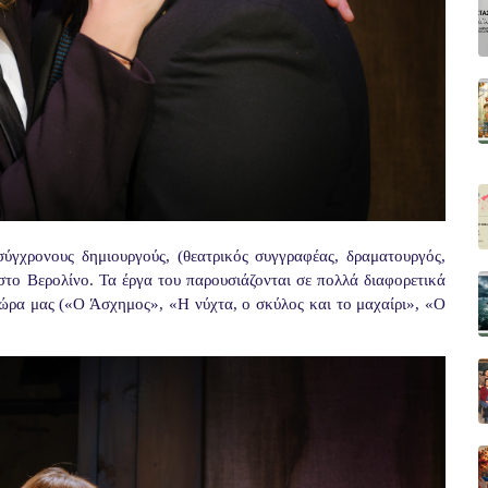
ύγχρονους δημιουργούς, (θεατρικός συγγραφέας, δραματουργός,
το Βερολίνο. Τα έργα του παρουσιάζονται σε πολλά διαφορετικά
 χώρα μας («Ο Άσχημος», «Η νύχτα, ο σκύλος και το μαχαίρι», «Ο