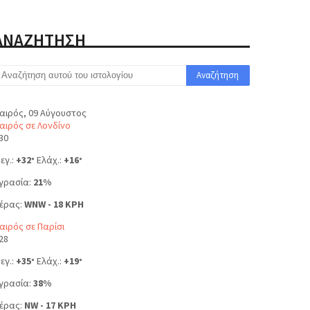
ΑΝΑΖΗΤΗΣΗ
αιρός, 09 Αύγουστος
αιρός σε Λονδίνο
30
εγ.:
+
32
Ελάχ.:
+
16
°
°
γρασία:
21%
έρας:
WNW - 18 KPH
αιρός σε Παρίσι
28
εγ.:
+
35
Ελάχ.:
+
19
°
°
γρασία:
38%
έρας:
NW - 17 KPH