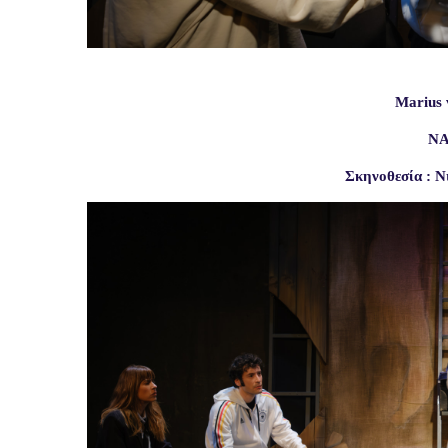
Marius
Ν
Σκηνοθεσία : Ν