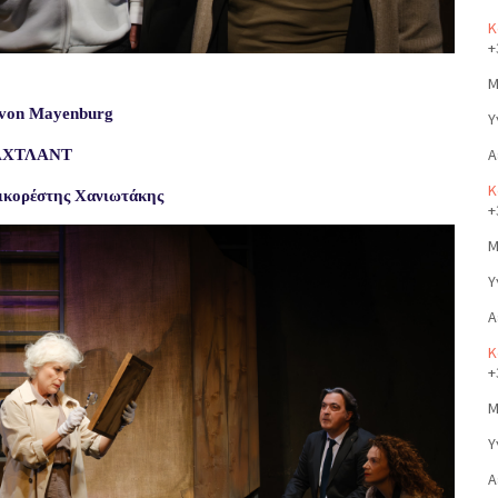
Κ
+
Μ
von
Mayenburg
Υ
Α
ΑΧΤΛΑΝΤ
Κ
ικορέστης Χανιωτάκης
+
Μ
Υ
Α
Κ
+
Μ
Υ
Α