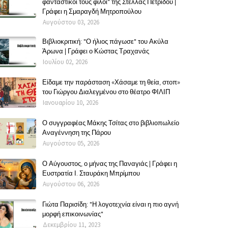
φανταστικοί τους φίλοι" της Στέλλας Πετρίδου |
Γράφει η Σμαραγδή Μητροπούλου
Αυγούστου 03, 2026
Βιβλιοκριτική: "Ο ήλιος πάγωσε" του Ακύλα
Άρωνα | Γράφει ο Κώστας Τραχανάς
Ιουλίου 02, 2026
Είδαμε την παράσταση «Χάσαμε τη θεία, στοπ»
του Γιώργου Διαλεγμένου στο θέατρο ΦΙΛΙΠ
Ιανουαρίου 10, 2026
Ο συγγραφέας Μάκης Τσίτας στο βιβλιοπωλείο
Αναγέννηση της Πάρου
Αυγούστου 05, 2026
Ο Αύγουστος, ο μήνας της Παναγιάς | Γράφει η
Ευστρατία Ι. Σταυράκη Μπρίμπου
Αυγούστου 06, 2026
Γιώτα Παρισίδη: "Η λογοτεχνία είναι η πιο αγνή
μορφή επικοινωνίας"
Δεκεμβρίου 11, 2023