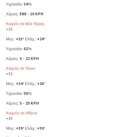
Υγρασία:
34%
Αέρας:
ENE - 10 KPH
Καιρός σε Νέα Υόρκη
+
33
Μεγ.:
+
33
Ελάχ.:
+
24
°
°
Υγρασία:
62%
Αέρας:
S - 22 KPH
Καιρός σε Τόκιο
+
33
Μεγ.:
+
34
Ελάχ.:
+
26
°
°
Υγρασία:
58%
Αέρας:
S - 25 KPH
Καιρός σε Αθήνα
+
35
Μεγ.:
+
39
Ελάχ.:
+
30
°
°