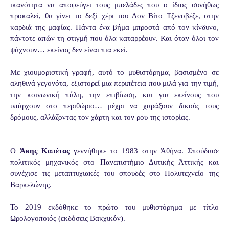
ικανότητα να αποφεύγει τους μπελάδες που ο ίδιος συνήθως
προκαλεί, θα γίνει το δεξί χέρι του Δον Βίτο Τζενοβέζε, στην
καρδιά της μαφίας. Πάντα ένα βήμα μπροστά από τον κίνδυνο,
πάντοτε απών τη στιγμή που όλα καταρρέουν. Και όταν όλοι τον
ψάχνουν… εκείνος δεν είναι πια εκεί.
Με χιουμοριστική γραφή, αυτό το μυθιστόρημα, βασισμένο σε
αληθινά γεγονότα, εξιστορεί μια περιπέτεια που μιλά για την τιμή,
την κοινωνική πάλη, την επιβίωση, και για εκείνους που
υπάρχουν στο περιθώριο… μέχρι να χαράξουν δικούς τους
δρόμους, αλλάζοντας τον χάρτη και τον ρου της ιστορίας.
Ο
Άκης Καπέτας
γεννήθηκε το 1983 στην Άθήνα. Σπούδασε
πολιτικός μηχανικός στο Πανεπιστήμιο Δυτικής Άττικής και
συνέχισε τις μεταπτυχιακές του σπουδές στο Πολυτεχνείο της
Βαρκελώνης.
Το 2019 εκδόθηκε το πρώτο του μυθιστόρημα με τίτλο
Ωρολογοποιός (εκδόσεις Βακχικόν).