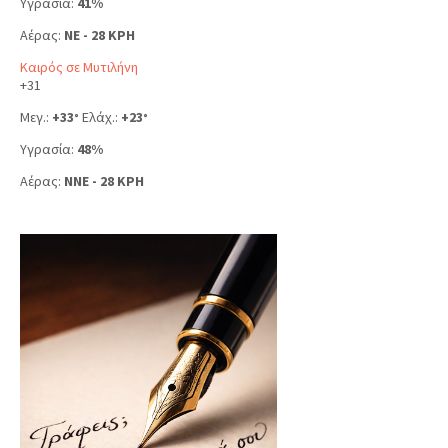
Υγρασία:
41%
Αέρας:
NE - 28 KPH
Καιρός σε Μυτιλήνη
+
31
Μεγ.:
+
33
Ελάχ.:
+
23
°
°
Υγρασία:
48%
Αέρας:
NNE - 28 KPH