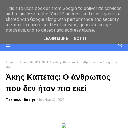
This site uses cookies from Google to deliver its services
and to analyze traffic. Your IP address and user-agent are
shared with Google along with performance and security
metrics to ensure quality of service, generate usage
statistics, and to detect and address abuse.
LEARN MORE
GOT IT
Αρχική σελίδα
ΜΥΘΙΣΤΟΡΗΜΑ
Άκης Καπέτας: Ο άνθρωπος που δεν ήταν πια
εκεί
Άκης Καπέτας: Ο άνθρωπος
που δεν ήταν πια εκεί
Texnesοnline.gr
Ιουνίου 30, 2025