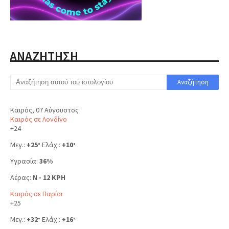
ΑΝΑΖΗΤΗΣΗ
Καιρός, 07 Αύγουστος
Καιρός σε Λονδίνο
+
24
Μεγ.:
+
25
Ελάχ.:
+
10
°
°
Υγρασία:
36%
Αέρας:
N - 12 KPH
Καιρός σε Παρίσι
+
25
Μεγ.:
+
32
Ελάχ.:
+
16
°
°