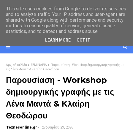
This site uses cookies from Google to deliver its services
and to analyze traffic. Your IP address and user-agent are
shared with Google along with performance and security
metrics to ensure quality of service, generate usage
statistics, and to detect and address abuse.
LEARN MORE
GOT IT
Αρχική σελίδα
ΣΕΜΙΝΑΡΙΑ
Παρουσίαση - Workshop δημιουργικής γραφής με
τις Λένα Μαντά & Κλαίρη Θεοδώρου
Παρουσίαση - Workshop
δημιουργικής γραφής με τις
Λένα Μαντά & Κλαίρη
Θεοδώρου
Texnesοnline.gr
Ιανουαρίου 29, 2026