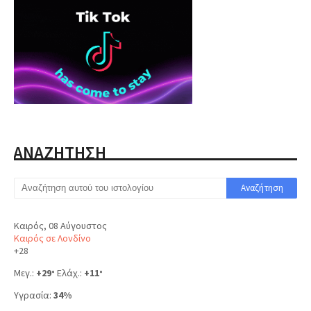
ΑΝΑΖΗΤΗΣΗ
Καιρός, 08 Αύγουστος
Καιρός σε Λονδίνο
+
28
Μεγ.:
+
29
Ελάχ.:
+
11
°
°
Υγρασία:
34%