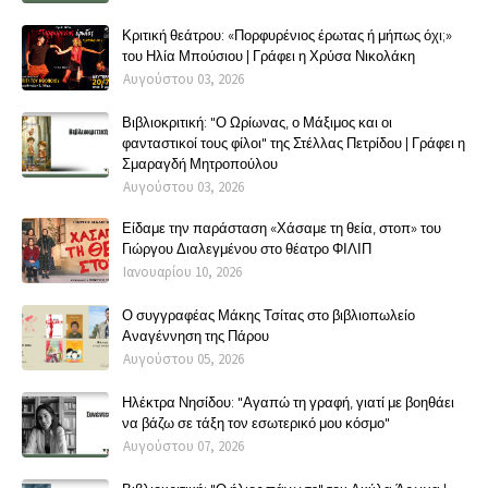
Κριτική θεάτρου: «Πορφυρένιος έρωτας ή μήπως όχι;»
του Ηλία Μπούσιου | Γράφει η Χρύσα Νικολάκη
Αυγούστου 03, 2026
Βιβλιοκριτική: "Ο Ωρίωνας, ο Μάξιμος και οι
φανταστικοί τους φίλοι" της Στέλλας Πετρίδου | Γράφει η
Σμαραγδή Μητροπούλου
Αυγούστου 03, 2026
Είδαμε την παράσταση «Χάσαμε τη θεία, στοπ» του
Γιώργου Διαλεγμένου στο θέατρο ΦΙΛΙΠ
Ιανουαρίου 10, 2026
Ο συγγραφέας Μάκης Τσίτας στο βιβλιοπωλείο
Αναγέννηση της Πάρου
Αυγούστου 05, 2026
Ηλέκτρα Νησίδου: "Αγαπώ τη γραφή, γιατί με βοηθάει
να βάζω σε τάξη τον εσωτερικό μου κόσμο"
Αυγούστου 07, 2026