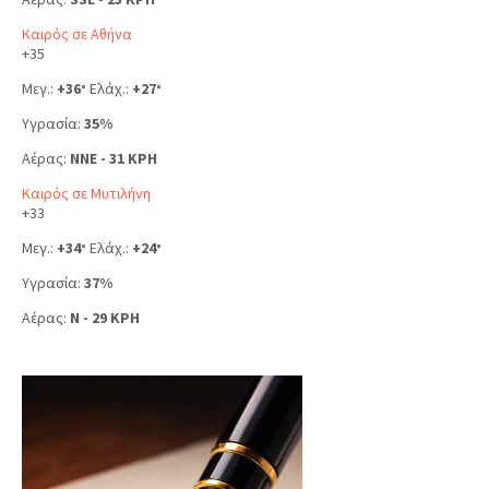
Καιρός σε Αθήνα
+
35
Μεγ.:
+
36
Ελάχ.:
+
27
°
°
Υγρασία:
35%
Αέρας:
NNE - 31 KPH
Καιρός σε Μυτιλήνη
+
33
Μεγ.:
+
34
Ελάχ.:
+
24
°
°
Υγρασία:
37%
Αέρας:
N - 29 KPH