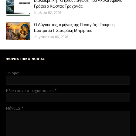
Βιβλιοκριτική: "Ο ήλιος πάγωσε" του Ακύλα Άρωνα |
Γράφει ο Κώστας Τραχανάς
Ιουλίου 02, 2026
Ο Αύγουστος, ο μήνας της Παναγιάς | Γράφει η
Ευστρατία Ι. Σταυράκη Μπρίμπου
Αυγούστου 06, 2026
ΦΌΡΜΑ ΕΠΙΚΟΙΝΩΝΊΑΣ
Όνομα
Ηλεκτρονικό ταχυδρομείο
*
Μήνυμα
*