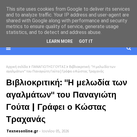
This site uses cookies from Google to deliver its services
and to analyze traffic. Your IP address and user-agent are
shared with Google along with performance and security
metrics to ensure quality of service, generate usage
statistics, and to detect and address abuse.
LEARN MORE
GOT IT
Αρχική σελίδα
ΠΑΝΑΓΙΩΤΗΣ ΓΟΥΤΑΣ
Βιβλιοκριτική: "Η μελωδία των
αγαλμάτων" του Παναγιώτη Γούτα | Γράφει ο Κώστας Τραχανάς
Βιβλιοκριτική: "Η μελωδία των
αγαλμάτων" του Παναγιώτη
Γούτα | Γράφει ο Κώστας
Τραχανάς
Texnesοnline.gr
Ιουνίου 05, 2026