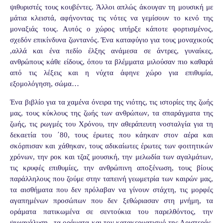
ψιθυριστές τους κουβέντες. Άλλοι απλώς άκουγαν τη μουσική με
μάτια κλειστά, αφήνοντας τις νότες να γεμίσουν το κενό της
μοναξιάς τους. Αυτός ο χώρος υπήρξε κάποτε φορτισμένος,
σχεδόν επικίνδυνα ζωντανός. Ένα καταφύγιο για τους μοναχικούς
,αλλά και ένα πεδίο έλξης ανάμεσα σε άντρες, γυναίκες,
ανθρώπους κάθε είδους, όπου τα βλέμματα μιλούσαν πιο καθαρά
από τις λέξεις και η νύχτα άφηνε χώρο για επιθυμία,
εξομολόγηση, σώμα…
Ένα βιβλίο για τα χαμένα όνειρα της νιότης, τις ιστορίες της ζωής
μας, τους κύκλους της ζωής των ανθρώπων, τα σπαράγματα της
ζωής, τις ρωγμές του Χρόνου, την αθεράπευτη νοσταλγία για τη
δεκαετία του ΄80, τους έρωτες που κάηκαν στον αέρα και
σκόρπισαν και χάθηκαν, τους αδικαίωτες έρωτες των φοιτητικών
χρόνων, την ροκ και τζαζ μουσική, την μελωδία των αγαλμάτων,
τις κρυφές επιθυμίες, την ανθρώπινη αποξένωση, τους βίους
παράλληλους που ζούμε στην ταπεινή γεωμετρία των καιρών μας,
τα αισθήματα που δεν πρόλαβαν να γίνουν στάχτη, τις μορφές
αγαπημένων προσώπων που δεν ξεθώριασαν στη μνήμη, τα
οράματα πατικωμένα σε σεντούκια του παρελθόντος, την
ψυχανάλυση , τα οράματα και τον κατακερματισμό της Αριστεράς,