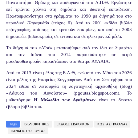
Πανεπιστήμιο Θράκης και παιδαγωγικά στο Α.Π.Θ. Εργάστηκε
επί τριάντα χρόνια στη δημόσια και ιδιωτική εκπαίδευση.
Πρωτοεμφανίστηκε στα γράμματα το 1990 με διήγημά του στο
περιοδικό
Παραφυάδα
(τεύχος 6). Από το 2001 εκδίδει βιβλία
πεζογραφίας, ποίησης και κριτικών δοκιμίων, και από το 2003
δημοσιεύει βιβλιοκρισίες σε έντυπα και σε ηλεκτρονικά μέσα.
Το διήγημά του «Αϊσέ» μεταποιήθηκε από τον ίδιο σε λιμπρέτο
και τον Ιούνιο του 2014 παρουσιάστηκε σε σειρά
μουσικοθεατρικών παραστάσεων στο θέατρο ΑΥΛΑΙΑ.
Από το 2013 είναι μέλος της Ε.Λ.Θ, ενώ από τον Μάιο του 2026
είναι μέλος της Εταιρείας Συγγραφέων. Από τον Σεπτέμβριο του
2024 έθεσε σε λειτουργία τη λογοτεχνική αρχειοθήκη (blog)
«Λάφυρα του Αυγούστου» (pgoutas.blogspot.com). Το
μυθιστόρημα
Η Μελωδία των Αγαλμάτων
είναι το δέκατο
έβδομο βιβλίο του.
Tags
ΒΙΒΛΙΟΚΡΙΤΙΚΕΣ
ΕΚΔΟΣΕΙΣ ΒΑΚΧΙΚΟΝ
ΚΩΣΤΑΣ ΤΡΑΧΑΝΑΣ
ΠΑΝΑΓΙΩΤΗΣ ΓΟΥΤΑΣ