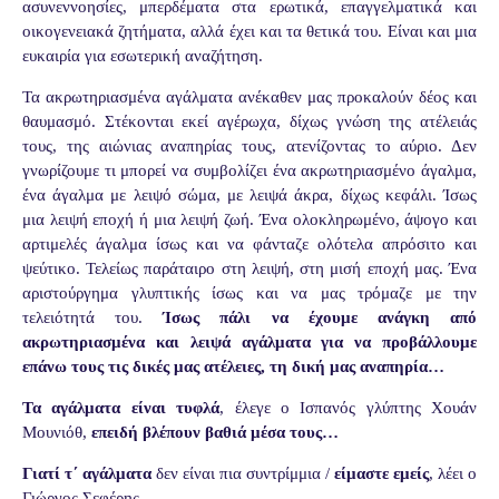
ασυνεννοησίες, μπερδέματα στα ερωτικά, επαγγελματικά και
οικογενειακά ζητήματα, αλλά έχει και τα θετικά του. Είναι και μια
ευκαιρία για εσωτερική αναζήτηση.
Τα ακρωτηριασμένα αγάλματα ανέκαθεν μας προκαλούν δέος και
θαυμασμό. Στέκονται εκεί αγέρωχα, δίχως γνώση της ατέλειάς
τους, της αιώνιας αναπηρίας τους, ατενίζοντας το αύριο. Δεν
γνωρίζουμε τι μπορεί να συμβολίζει ένα ακρωτηριασμένο άγαλμα,
ένα άγαλμα με λειψό σώμα, με λειψά άκρα, δίχως κεφάλι. Ίσως
μια λειψή εποχή ή μια λειψή ζωή. Ένα ολοκληρωμένο, άψογο και
αρτιμελές άγαλμα ίσως και να φάνταζε ολότελα απρόσιτο και
ψεύτικο. Τελείως παράταιρο στη λειψή, στη μισή εποχή μας. Ένα
αριστούργημα γλυπτικής ίσως και να μας τρόμαζε με την
τελειότητά του.
Ίσως πάλι να έχουμε ανάγκη από
ακρωτηριασμένα και λειψά αγάλματα για να προβάλλουμε
επάνω τους τις δικές μας ατέλειες, τη δική μας αναπηρία…
Τα αγάλματα είναι τυφλά
, έλεγε ο Ισπανός γλύπτης Χουάν
Μουνιόθ,
επειδή βλέπουν βαθιά μέσα τους…
Γιατί τ΄ αγάλματα
δεν είναι πια συντρίμμια /
είμαστε εμείς
, λέει ο
Γιώργος Σεφέρης.