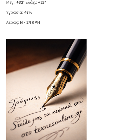
Μεγ.:
+
32
Ελάχ.:
+
23
°
°
Υγρασία:
47%
Αέρας:
N - 24 KPH