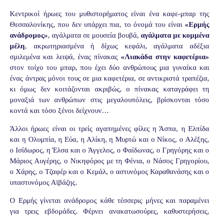
Κεντρικοί ήρωες του μυθιστορήματος είναι ένα καφε-μπαρ της
Θεσσαλονίκης, που δεν υπάρχει πια, το όνομά του είναι
«Ερμής
ανάδρομος»
, αγάλματα σε μουσεία βουβά,
αγάλματα με κομμένα
μέλη
, ακρωτηριασμένα ή δίχως κεφάλι, αγάλματα αδέξια
σμιλεμένα και λειψά, ένας πίνακας
«Λιακάδα στην καφετέρια»
στον τοίχο του μπαρ, που έχει δύο ανθρώπους μια γυναίκα και
ένας άντρας μόνοι τους σε μια καφετέρια, σε αντικριστά τραπέζια,
κι όμως δεν κοιτάζονται ακριβώς, ο πίνακας καταγράφει τη
μοναξιά των ανθρώπων στις μεγαλουπόλεις, βρίσκονται τόσο
κοντά και τόσο ξένοι δείχνουν…
Άλλοι ήρωες είναι οι τρείς αγαπημένες φίλες η Άσπα, η Ελπίδα
και η Ολυμπία, η Εύα, η Αλίκη, η Μυρτώ και ο Νίκος, ο Αλέξης,
ο Ισίδωρος, η Έλσα και ο Άγγελος, ο Φαίδωνας, ο Γρηγόρης και ο
Μάριος Αυγέρης, ο Νικηφόρος με τη Φένια, ο Νάσος Γρηγορίου,
ο Χάρης, ο Τζαφέρ και ο Κεμάλ, ο αστυνόμος Καραθανάσης και ο
υπαστυνόμος Αϊβάζης.
Ο Ερμής γίνεται ανάδρομος κάθε τέσσερις μήνες και παραμένει
για τρεις εβδομάδες. Φέρνει ανακατωσούρες, καθυστερήσεις,