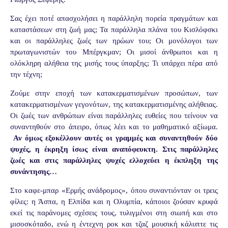
Σας έχει ποτέ απασχολήσει η παράλληλη πορεία πραγμάτων και
καταστάσεων στη ζωή μας; Τα παράλληλα πλάνα του Κισλόφσκι
και οι παράλληλες ζωές των ηρώων του; Οι μονόλογοι των
πρωταγωνιστών του Μπέργκμαν; Οι μισοί άνθρωποι και η
ολόκληρη αλήθεια της μισής τους ύπαρξης; Τι υπάρχει πέρα από
την τέχνη;
Ζούμε στην εποχή των κατακερματισμένων προσώπων, των
κατακερματισμένων γεγονότων, της κατακερματισμένης αλήθειας.
Οι ζωές των ανθρώπων είναι παράλληλες ευθείες που τείνουν να
συναντηθούν στο άπειρο, όπως λέει και το μαθηματικό αξίωμα.
Αν όμως εξοκέλλουν αυτές οι γραμμές και συναντηθούν δύο
ψυχές, η έκρηξη ίσως είναι αναπόφευκτη.
Στις παράλληλες
ζωές και στις παράλληλες ψυχές ελλοχεύει η έκπληξη της
συνάντησης…
Στο καφε-μπαρ «Ερμής ανάδρομος», όπου συναντιόνταν οι τρεις
φίλες: η Άσπα, η Ελπίδα και η Ολυμπία, κάποιοι ζούσαν κρυφά
εκεί τις παράνομες σχέσεις τους, τυλιγμένοι στη σιωπή και στο
μισοσκόταδο, ενώ η έντεχνη ροκ και τζαζ μουσική κάλυπτε τις