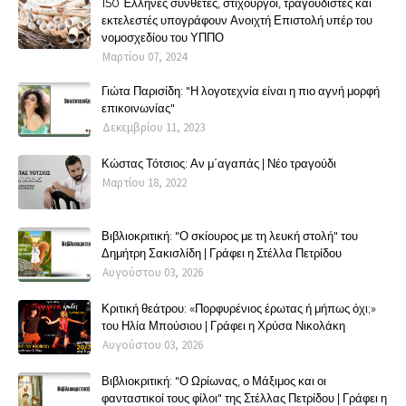
150 Έλληνες συνθέτες, στιχουργοί, τραγουδιστές και
εκτελεστές υπογράφουν Ανοιχτή Επιστολή υπέρ του
νομοσχεδίου του ΥΠΠΟ
Μαρτίου 07, 2024
Γιώτα Παρισίδη: "Η λογοτεχνία είναι η πιο αγνή μορφή
επικοινωνίας"
Δεκεμβρίου 11, 2023
Κώστας Τότσιος: Αν μ΄αγαπάς | Νέο τραγούδι
Μαρτίου 18, 2022
Βιβλιοκριτική: "Ο σκίουρος με τη λευκή στολή" του
Δημήτρη Σακισλίδη | Γράφει η Στέλλα Πετρίδου
Αυγούστου 03, 2026
Κριτική θεάτρου: «Πορφυρένιος έρωτας ή μήπως όχι;»
του Ηλία Μπούσιου | Γράφει η Χρύσα Νικολάκη
Αυγούστου 03, 2026
Βιβλιοκριτική: "Ο Ωρίωνας, ο Μάξιμος και οι
φανταστικοί τους φίλοι" της Στέλλας Πετρίδου | Γράφει η