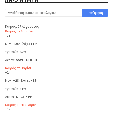
Καιρός, 07 Αύγουστος
Καιρός σε Λονδίνο
+
21
Μεγ.:
+
25
Ελάχ.:
+
14
°
°
Υγρασία:
41%
Αέρας:
SSW - 13 KPH
Καιρός σε Παρίσι
+
24
Μεγ.:
+
28
Ελάχ.:
+
15
°
°
Υγρασία:
44%
Αέρας:
N - 13 KPH
Καιρός σε Νέα Υόρκη
+
32