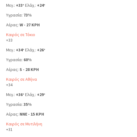
Μεγ.:
+
33
Ελάχ.:
+
24
°
°
Υγρασία:
73%
Αέρας:
W - 27 KPH
Καιρός σε Τόκιο
+
33
Μεγ.:
+
34
Ελάχ.:
+
26
°
°
Υγρασία:
60%
Αέρας:
S - 28 KPH
Καιρός σε Αθήνα
+
34
Μεγ.:
+
36
Ελάχ.:
+
29
°
°
Υγρασία:
35%
Αέρας:
NNE - 15 KPH
Καιρός σε Μυτιλήνη
+
31