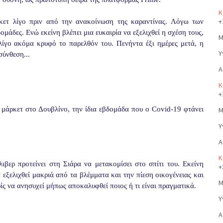
Κ
+
κετ λίγο πριν από την ανακοίνωση της καραντίνας. Λόγω των
ομάδες. Ενώ εκείνη βλέπει μια ευκαιρία να εξελιχθεί η σχέση τους,
Μ
 λίγο ακόμα κρυφό το παρελθόν του. Πενήντα έξι ημέρες μετά, η
Υ
ύνθεση...
Α
Κ
+
 μάρκετ στο Δουβλίνο, την ίδια εβδομάδα που ο Covid-19 φτάνει
Μ
Υ
Α
Κ
ιβερ προτείνει στη Σιάρα να μετακομίσει στο σπίτι του. Εκείνη
+
 εξελιχθεί μακριά από τα βλέμματα και την πίεση οικογένειας και
Μ
ρίς να ανησυχεί μήπως αποκαλυφθεί ποιος ή τι είναι πραγματικά.
Υ
Α