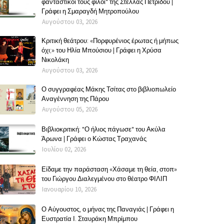
φανταστικοί τους φίλοι" της Στέλλας Πετρίδου |
Γράφει η Σμαραγδή Μητροπούλου
Αυγούστου 03, 2026
Κριτική θεάτρου: «Πορφυρένιος έρωτας ή μήπως
όχι;» του Ηλία Μπούσιου | Γράφει η Χρύσα
Νικολάκη
Αυγούστου 03, 2026
Ο συγγραφέας Μάκης Τσίτας στο βιβλιοπωλείο
Αναγέννηση της Πάρου
Αυγούστου 05, 2026
Βιβλιοκριτική: "Ο ήλιος πάγωσε" του Ακύλα
Άρωνα | Γράφει ο Κώστας Τραχανάς
Ιουλίου 02, 2026
Είδαμε την παράσταση «Χάσαμε τη θεία, στοπ»
του Γιώργου Διαλεγμένου στο θέατρο ΦΙΛΙΠ
Ιανουαρίου 10, 2026
Ο Αύγουστος, ο μήνας της Παναγιάς | Γράφει η
Ευστρατία Ι. Σταυράκη Μπρίμπου