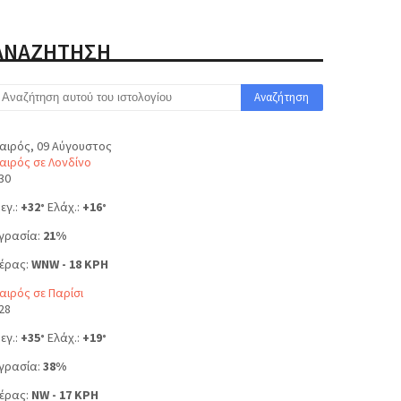
ΑΝΑΖΗΤΗΣΗ
αιρός, 09 Αύγουστος
αιρός σε Λονδίνο
30
εγ.:
+
32
Ελάχ.:
+
16
°
°
γρασία:
21%
έρας:
WNW - 18 KPH
αιρός σε Παρίσι
28
εγ.:
+
35
Ελάχ.:
+
19
°
°
γρασία:
38%
έρας:
NW - 17 KPH