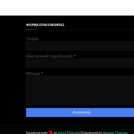
ΦΌΡΜΑ ΕΠΙΚΟΙΝΩΝΊΑΣ
Όνομα
Ηλεκτρονικό ταχυδρομείο
*
Μήνυμα
*
Designed with
by
Way2Themes
| Distributed by
Blogger Themes