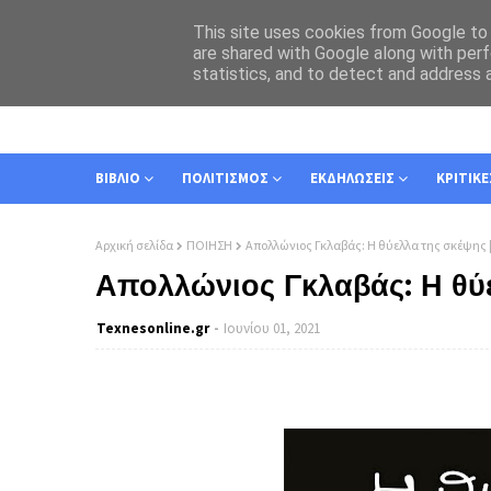
This site uses cookies from Google to d
are shared with Google along with perf
statistics, and to detect and address 
ΑΡΧΙΚΗ
ΣΧΕΤΙΚΑ
ΕΠΙΚΟΙΝΩΝΙΑ
ΒΙΒΛΙΟ
ΠΟΛΙΤΙΣΜΟΣ
ΕΚΔΗΛΩΣΕΙΣ
ΚΡΙΤΙΚΕ
Αρχική σελίδα
ΠΟΙΗΣΗ
Απολλώνιος Γκλαβάς: Η θύελλα της σκέψης 
Απολλώνιος Γκλαβάς: Η θύε
Texnesοnline.gr
Ιουνίου 01, 2021