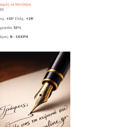
αιρός σε Μυτιλήνη
30
εγ.:
+
33
Ελάχ.:
+
24
°
°
γρασία:
53%
έρας:
N - 34 KPH