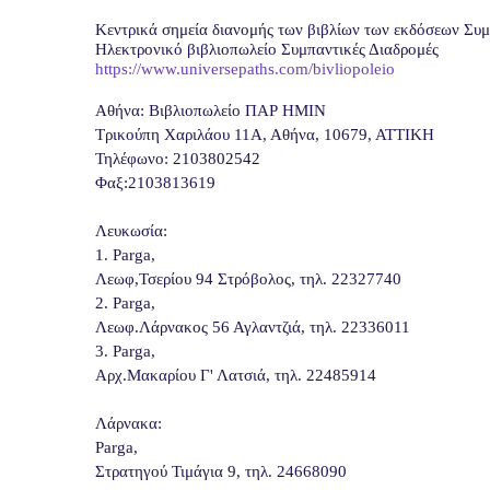
Κεντρικά σημεία διανομής των βιβλίων των εκδόσεων Συμ
Ηλεκτρονικό βιβλιοπωλείο Συμπαντικές Διαδρομές
https://www.universepaths.com/bivliopoleio
Αθήνα: Βιβλιοπωλείο ΠΑΡ ΗΜΙΝ
Τρικούπη Χαριλάου 11Α, Αθήνα, 10679, ΑΤΤΙΚΗ
Τηλέφωνο: 2103802542
Φαξ:2103813619
Λευκωσία:
1. Parga,
Λεωφ,Τσερίου 94 Στρόβολος, τηλ. 22327740
2. Parga,
Λεωφ.Λάρνακος 56 Αγλαντζιά, τηλ. 22336011
3. Parga,
Αρχ.Μακαρίου Γ' Λατσιά, τηλ. 22485914
Λάρνακα:
Parga,
Στρατηγού Τιμάγια 9, τηλ. 24668090