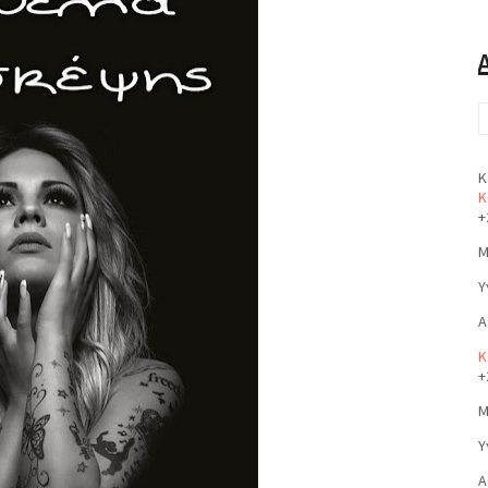
Κ
Κ
+
Μ
Υ
Α
Κ
+
Μ
Υ
Α