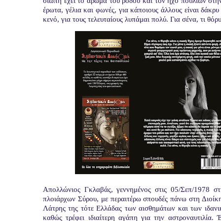
σιωπή έχει το άρωμα του ρόδου και τον ήχο πουλιών στην
έρωτα, γέλια και φωνές, για κάποιους άλλους είναι δάκρ
κενό, για τους τελευταίους λυπάμαι πολύ. Για σένα, τι θόρ
Απολλώνιος Γκλαβάς, γεννημένος στις 05/Σεπ/1978 σ
πλοιάρχων Σύρου, με περαιτέρω σπουδές πάνω στη Διοίκ
Λάτρης της τότε Ελλάδας των αισθημάτων και των ιδανικ
καθώς τρέφει ιδιαίτερη αγάπη για την αστροναυτιλία. 