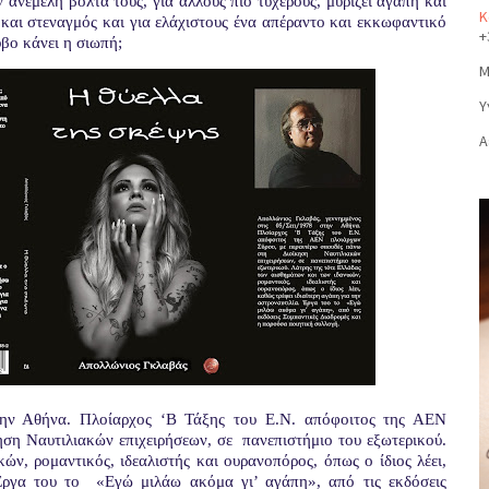
 ανέμελη βόλτα τους, για άλλους πιο τυχερούς, μυρίζει αγάπη και
Κ
υ και στεναγμός και για ελάχιστους ένα απέραντο και εκκωφαντικό
+
υβο κάνει η σιωπή;
Μ
Υ
Α
την Αθήνα. Πλοίαρχος ‘Β Τάξης του Ε.Ν. απόφοιτος της ΑΕΝ
ηση Ναυτιλιακών επιχειρήσεων, σε
πανεπιστήμιο του εξωτερικού.
ών, ρομαντικός, ιδεαλιστής και ουρανοπόρος, όπως ο ίδιος λέει,
Έργα του το
«Εγώ μιλάω ακόμα γι’ αγάπη», από τις εκδόσεις