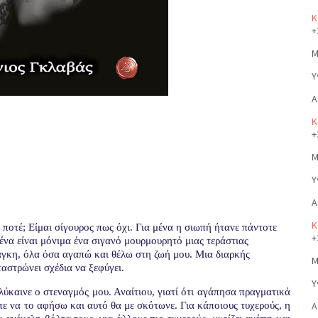
Κ
+
Μ
Υ
Α
Κ
+
Μ
Υ
Α
Κ
ί ποτέ; Είμαι σίγουρος πως όχι. Για μένα η σιωπή ήτανε πάντοτε
+
ένα είναι μόνιμα ένα σιγανό μουρμουρητό μιας τεράστιας
άγκη, όλα όσα αγαπώ και θέλω στη ζωή μου. Μια διαρκής
Μ
αστρώνει σχέδια να ξεφύγει.
Υ
λύκαινε ο στεναγμός μου. Αναίτιου, γιατί ότι αγάπησα πραγματικά
πε να το αφήσω και αυτό θα με σκότωνε. Για κάποιους τυχερούς, η
Α