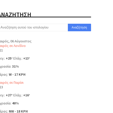
ΑΝΑΖΗΤΗΣΗ
αιρός, 06 Αύγουστος
αιρός σε Λονδίνο
21
εγ.:
+
25
Ελάχ.:
+
13
°
°
γρασία:
31%
έρας:
W - 17 KPH
αιρός σε Παρίσι
23
εγ.:
+
27
Ελάχ.:
+
16
°
°
γρασία:
40%
έρας:
NW - 18 KPH