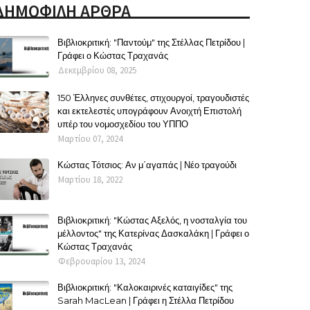
ΔΗΜΟΦΙΛΗ ΑΡΘΡΑ
Βιβλιοκριτική: "Παντούμ" της Στέλλας Πετρίδου |
Γράφει ο Κώστας Τραχανάς
Δεκεμβρίου 08, 2025
150 Έλληνες συνθέτες, στιχουργοί, τραγουδιστές
και εκτελεστές υπογράφουν Ανοιχτή Επιστολή
υπέρ του νομοσχεδίου του ΥΠΠΟ
Μαρτίου 07, 2024
Κώστας Τότσιος: Αν μ΄αγαπάς | Νέο τραγούδι
Μαρτίου 18, 2022
Βιβλιοκριτική: "Κώστας Αξελός, η νοσταλγία του
μέλλοντος" της Κατερίνας Δασκαλάκη | Γράφει ο
Κώστας Τραχανάς
Φεβρουαρίου 13, 2024
Βιβλιοκριτική: "Καλοκαιρινές καταιγίδες" της
Sarah MacLean | Γράφει η Στέλλα Πετρίδου