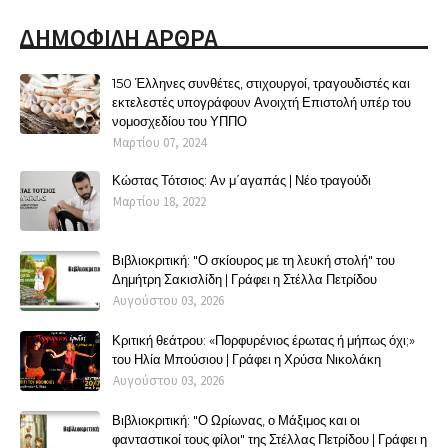
ΔΗΜΟΦΙΛΗ ΑΡΘΡΑ
150 Έλληνες συνθέτες, στιχουργοί, τραγουδιστές και
εκτελεστές υπογράφουν Ανοιχτή Επιστολή υπέρ του
νομοσχεδίου του ΥΠΠΟ
Μαρτίου 07, 2024
Κώστας Τότσιος: Αν μ΄αγαπάς | Νέο τραγούδι
Μαρτίου 18, 2022
Βιβλιοκριτική: "Ο σκίουρος με τη λευκή στολή" του
Δημήτρη Σακισλίδη | Γράφει η Στέλλα Πετρίδου
Αυγούστου 03, 2026
Κριτική θεάτρου: «Πορφυρένιος έρωτας ή μήπως όχι;»
του Ηλία Μπούσιου | Γράφει η Χρύσα Νικολάκη
Αυγούστου 03, 2026
Βιβλιοκριτική: "Ο Ωρίωνας, ο Μάξιμος και οι
φανταστικοί τους φίλοι" της Στέλλας Πετρίδου | Γράφει η