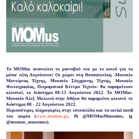
To
MOMus
ανανεώνει το ραντεβού του με το κοινό για τα
μέσα/ τέλη Αυγούστου!
Οι χώροι στη Θεσσαλονίκη -Μουσείο
Μοντέρνας Τέχνης, Μουσείο Σύγχρονης Τέχνης, Μουσείο
Φωτογραφίας, Πειραματικό Κέντρο Τεχνών- θα παραμείνουν
κλειστοί, το διάστημα 08-15 Αυγούστου 2022. Το
MOMus
-
Μουσείο Άλεξ Μυλωνά στην Αθήνα θα παραμείνει κλειστό το
διάστημα 08 - 22 Αυγούστου 2022.
Περισσότερες πληροφορίες στην ιστοσελίδα και τα
social
media
του φορέα (
www
.
momus
.
gr
,
fb
@
MOMusMuseums
,
ig
@
momus
_
museums
).