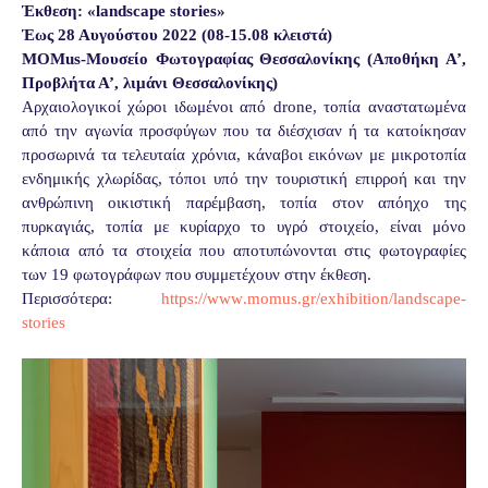
Έκθεση: «
landscape
stories
»
Έως 28 Αυγούστου 2022 (08-15.08 κλειστά)
MOMus-Μουσείο Φωτογραφίας Θεσσαλονίκης (Αποθήκη Α’,
Προβλήτα Α’, λιμάνι Θεσσαλονίκης)
Αρχαιολογικοί χώροι ιδωμένοι από drone, τοπία αναστατωμένα
από την αγωνία προσφύγων που τα διέσχισαν ή τα κατοίκησαν
προσωρινά τα τελευταία χρόνια, κάναβοι εικόνων με μικροτοπία
ενδημικής χλωρίδας, τόποι υπό την τουριστική επιρροή και την
ανθρώπινη οικιστική παρέμβαση, τοπία στον απόηχο της
πυρκαγιάς, τοπία με κυρίαρχο το υγρό στοιχείο, είναι μόνο
κάποια από τα στοιχεία που αποτυπώνονται στις φωτογραφίες
των 19 φωτογράφων που συμμετέχουν στην έκθεση.
Περισσότερα:
https
://
www
.
momus
.
gr
/
exhibition
/
landscape
-
stories