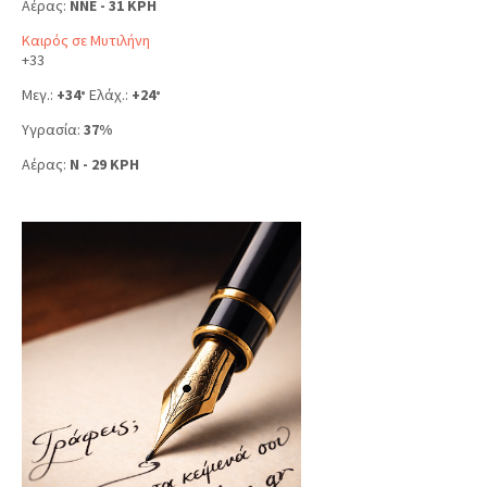
Αέρας:
NNE - 31 KPH
Καιρός σε Μυτιλήνη
+
33
Μεγ.:
+
34
Ελάχ.:
+
24
°
°
Υγρασία:
37%
Αέρας:
N - 29 KPH