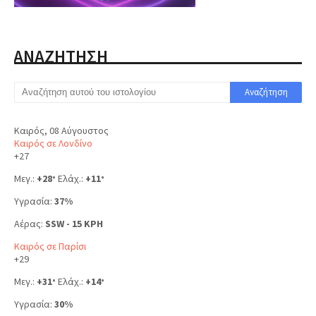
ΑΝΑΖΗΤΗΣΗ
Καιρός, 08 Αύγουστος
Καιρός σε Λονδίνο
+
27
Μεγ.:
+
28
Ελάχ.:
+
11
°
°
Υγρασία:
37%
Αέρας:
SSW - 15 KPH
Καιρός σε Παρίσι
+
29
Μεγ.:
+
31
Ελάχ.:
+
14
°
°
Υγρασία:
30%