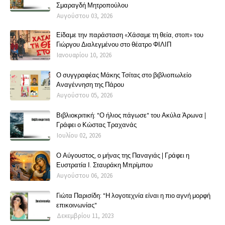
Σμαραγδή Μητροπούλου
Αυγούστου 03, 2026
Είδαμε την παράσταση «Χάσαμε τη θεία, στοπ» του
Γιώργου Διαλεγμένου στο θέατρο ΦΙΛΙΠ
Ιανουαρίου 10, 2026
Ο συγγραφέας Μάκης Τσίτας στο βιβλιοπωλείο
Αναγέννηση της Πάρου
Αυγούστου 05, 2026
Βιβλιοκριτική: "Ο ήλιος πάγωσε" του Ακύλα Άρωνα |
Γράφει ο Κώστας Τραχανάς
Ιουλίου 02, 2026
Ο Αύγουστος, ο μήνας της Παναγιάς | Γράφει η
Ευστρατία Ι. Σταυράκη Μπρίμπου
Αυγούστου 06, 2026
Γιώτα Παρισίδη: "Η λογοτεχνία είναι η πιο αγνή μορφή
επικοινωνίας"
Δεκεμβρίου 11, 2023