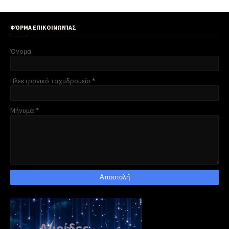
ΦΌΡΜΑ ΕΠΙΚΟΙΝΩΝΊΑΣ
Όνομα
Ηλεκτρονικό ταχυδρομείο
*
Μήνυμα
*