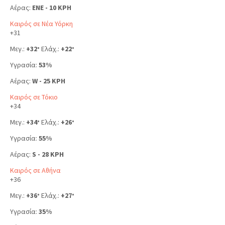
Αέρας:
ENE - 10 KPH
Καιρός σε Νέα Υόρκη
+
31
Μεγ.:
+
32
Ελάχ.:
+
22
°
°
Υγρασία:
53%
Αέρας:
W - 25 KPH
Καιρός σε Τόκιο
+
34
Μεγ.:
+
34
Ελάχ.:
+
26
°
°
Υγρασία:
55%
Αέρας:
S - 28 KPH
Καιρός σε Αθήνα
+
36
Μεγ.:
+
36
Ελάχ.:
+
27
°
°
Υγρασία:
35%