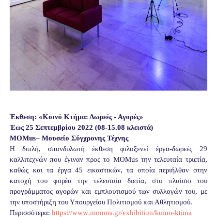
Έκθεση: «Κοινό Κτήμα: Δωρεές - Αγορές»
Έως 25 Σεπτεμβρίου 2022 (08-15.08 κλειστά)
MOMus
–
Μουσείο Σύγχρονης Τέχνης
Η διπλή, σπονδυλωτή έκθεση φιλοξενεί έργα-δωρεές 29
καλλιτεχνών που έγιναν προς το
MOMus
την τελευταία τριετία,
καθώς και τα έργα 45 εικαστικών,
τα οποία περιήλθαν στην
κατοχή του φορέα την τελευταία διετία, στο πλαίσιο του
προγράμματος αγορών και εμπλουτισμού των συλλογών του, με
την υποστήριξη του Υπουργείου Πολιτισμού και Αθλητισμού.
Περισσότερα:
https
://
www
.
momus
.
gr
/
exhibition
/
koino
-
ktima