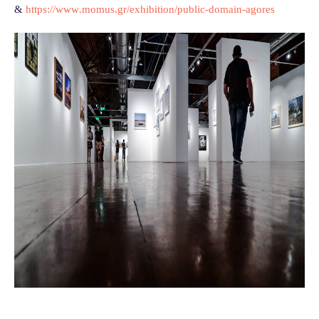
&
https
://
www
.
momus
.
gr
/
exhibition
/
public
-
domain
-
agores