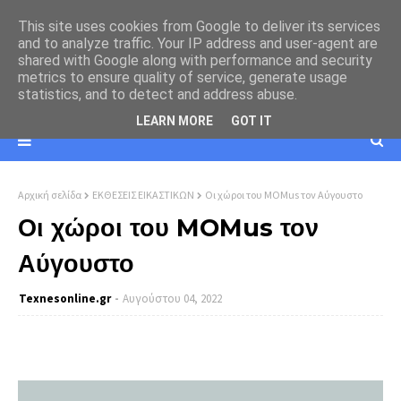
This site uses cookies from Google to deliver its services
and to analyze traffic. Your IP address and user-agent are
shared with Google along with performance and security
metrics to ensure quality of service, generate usage
statistics, and to detect and address abuse.
LEARN MORE
GOT IT
Αρχική σελίδα
ΕΚΘΕΣΕΙΣ ΕΙΚΑΣΤΙΚΩΝ
Οι χώροι του MOMus τον Αύγουστο
Οι χώροι του MOMus τον
Αύγουστο
Texnesοnline.gr
Αυγούστου 04, 2022