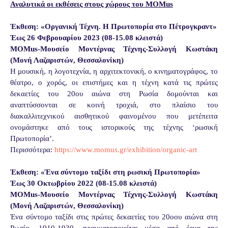
Αναλυτικά οι εκθέσεις στους χώρους του
MOMus
Έκθεση: «Οργανική Τέχνη. H Πρωτοπορία στο Πέτρογκραντ»
Έως 26 Φεβρουαρίου 2023 (08-15.08 κλειστά)
MOMus-Μουσείο Μοντέρνας Τέχνης-Συλλογή Κωστάκη
(Μονή Λαζαριστών, Θεσσαλονίκη)
Η μουσική, η λογοτεχνία, η αρχιτεκτονική, ο κινηματογράφος, το
θέατρο, ο χορός, οι επιστήμες και η τέχνη κατά τις πρώτες
δεκαετίες του 20ου αιώνα στη Ρωσία δομούνται και
αναπτύσσονται σε κοινή τροχιά, στο πλαίσιο του
διακαλλιτεχνικού αισθητικού φαινομένου που μετέπειτα
ονομάστηκε από τους ιστορικούς της τέχνης ‘ρωσική
Πρωτοπορία’.
Περισσότερα:
https://www.momus.gr/exhibition/organic-a
r
t
Έκθεση: «Ένα σύντομο ταξίδι στη ρωσική Πρωτοπορία»
Έως 30 Οκτωβρίου 2022 (08-15.08 κλειστά)
MOMus-Μουσείο Μοντέρνας Τέχνης-Συλλογή Κωστάκη
(Μονή Λαζαριστών, Θεσσαλονίκη)
Ένα σύντομο ταξίδι στις πρώτες δεκαετίες του 20οου αιώνα στη
Ρωσία, 1910-1930, πραγματοποιείται μέσα από έργα της