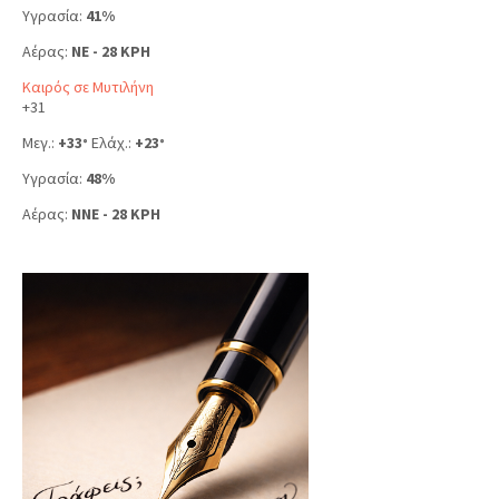
Υγρασία:
41%
Αέρας:
NE - 28 KPH
Καιρός σε Μυτιλήνη
+
31
Μεγ.:
+
33
Ελάχ.:
+
23
°
°
Υγρασία:
48%
Αέρας:
NNE - 28 KPH