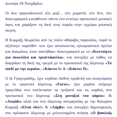
Δευτέρα 28 Νοεμβρίου.
Οι
δυο
τραγουδοποιοί
είτε
μαζί
,
είτε
χωριστά
,
είτε
live
,
είτε
δισκογραφικά
καταθέτουν
πάντα
ένα
εντελώς
προσωπικό
μουσικό
ύφος
και
χαράζουν
τη
δική
τους
πορεία
στην
εγχώρια
μουσική
σκηνή
.
Η
Κυρμιζή
,
θεωρείται
από
τις
πλέον
αθόρυβες
παρουσίες
,
παρά
το
αξιόλογο
παρελθόν
που
έχει
αποσπώντας
εγκωμιαστικά
σχόλια
και διακρίσεις όταν
συστήθηκε
δισκογραφικά
με
το
«
Κοντσέρτο
για
σοκολάτα
και
τριαντάφυλλα
»
,
και συνεχίζει
με
πάθος
να
διαγράφει
τη
δική
της
τροχιά
με
τα
προσωπικά της
άλμπουμ
«
Το
παιδί
με
την
κεραία
»
,
«
Κάκτοι
Ι
»
&
«
Κάκτοι
ΙΙ
»
.
Ο
δε
Γρηγοριάδης
,
έχει κερδίσει
διεθνή
προβολή
και αναγνώριση
με
το
οργανικό
άλμπουμ
«
Faros
»
,
έχει χαρίσει
υπέροχα
τραγούδια
που
κατέκτησαν
τα
ερτζιανά
και
τις
καρδιές
στα
προσωπικά
του
άλμπουμ
«
Στη
μοναξιά
του
φάρου
»
&
«
Αλφάδι
»
αλλά
και
στα
άλμπουμ
συνεργασίας
με
την
Κατερίνα
Κυρμιζή
«
Είναι
εδώ
!»
&
«
Λάρβα
» και
συνεχίζει δημιουργικός
στο
πρόσφατο
άλμπουμ
με μελοποιημένη ποίηση
«
Ο
βασιλιάς