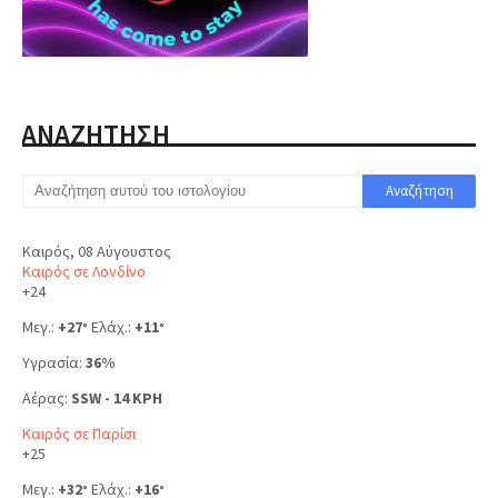
ΑΝΑΖΗΤΗΣΗ
Καιρός, 08 Αύγουστος
Καιρός σε Λονδίνο
+
24
Μεγ.:
+
27
Ελάχ.:
+
11
°
°
Υγρασία:
36%
Αέρας:
SSW - 14 KPH
Καιρός σε Παρίσι
+
25
Μεγ.:
+
32
Ελάχ.:
+
16
°
°