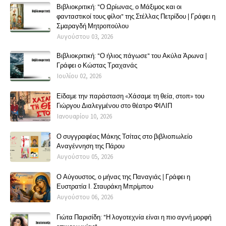
Βιβλιοκριτική: "Ο Ωρίωνας, ο Μάξιμος και οι
φανταστικοί τους φίλοι" της Στέλλας Πετρίδου | Γράφει η
Σμαραγδή Μητροπούλου
Αυγούστου 03, 2026
Βιβλιοκριτική: "Ο ήλιος πάγωσε" του Ακύλα Άρωνα |
Γράφει ο Κώστας Τραχανάς
Ιουλίου 02, 2026
Είδαμε την παράσταση «Χάσαμε τη θεία, στοπ» του
Γιώργου Διαλεγμένου στο θέατρο ΦΙΛΙΠ
Ιανουαρίου 10, 2026
Ο συγγραφέας Μάκης Τσίτας στο βιβλιοπωλείο
Αναγέννηση της Πάρου
Αυγούστου 05, 2026
Ο Αύγουστος, ο μήνας της Παναγιάς | Γράφει η
Ευστρατία Ι. Σταυράκη Μπρίμπου
Αυγούστου 06, 2026
Γιώτα Παρισίδη: "Η λογοτεχνία είναι η πιο αγνή μορφή