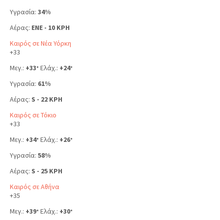
Υγρασία:
34%
Αέρας:
ENE - 10 KPH
Καιρός σε Νέα Υόρκη
+
33
Μεγ.:
+
33
Ελάχ.:
+
24
°
°
Υγρασία:
61%
Αέρας:
S - 22 KPH
Καιρός σε Τόκιο
+
33
Μεγ.:
+
34
Ελάχ.:
+
26
°
°
Υγρασία:
58%
Αέρας:
S - 25 KPH
Καιρός σε Αθήνα
+
35
Μεγ.:
+
39
Ελάχ.:
+
30
°
°