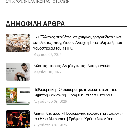
ΣΥΓΧΡΟΝΩΝ ΕΛΛΗΝΩΝ ΛΟΓΟΤΕΧΝΩΝ
ΔΗΜΟΦΙΛΗ ΑΡΘΡΑ
150 Έλληνες συνθέτες, στιχουργοί, τραγουδιστές και
εκτελεστές υπογράφουν Ανοιχτή Επιστολή υπέρ του
νομοσχεδίου του ΥΠΠΟ
Μαρτίου 07, 2024
Κώστας Τότσιος: Αν μ΄αγαπάς | Νέο τραγούδι
Μαρτίου 18, 2022
Βιβλιοκριτική: "Ο σκίουρος με τη λευκή στολή" του
Δημήτρη Σακισλίδη | Γράφει η Στέλλα Πετρίδου
Αυγούστου 03, 2026
Κριτική θεάτρου: «Πορφυρένιος έρωτας ή μήπως όχι;»
του Ηλία Μπούσιου | Γράφει η Χρύσα Νικολάκη
Αυγούστου 03, 2026