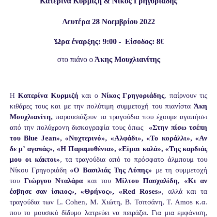
Κατερίνα
Κυρμιζή
&
Νίκος
Γρηγοριάδης
Δευτέρα 28 Νοεμβρίου 2022
Ώρα έναρξης: 9:00 -
Είσοδος: 8€
στο
πιάνο
ο
Άκης
Μουχλιανίτης
Η
Κατερίνα Κυρμιζή
και ο
Νίκος Γρηγοριάδης
, παίρνουν τις
κιθάρες τους και με την πολύτιμη συμμετοχή του πιανίστα
Άκη
Μουχλιανίτη,
παρουσιάζουν τα τραγούδια που έχουμε αγαπήσει
από την πολύχρονη δισκογραφία τους όπως
«Στην πίσω τσέπη
του Blue Jean», «Νυχτερινό», «Αλφάδι», «Το κοράλλι», «Αν
δε μ’ αγαπάς», «Η Παραμυθένια», «Είμαι καλά», «Της καρδιάς
μου οι κάκτοι»
, τα τραγούδια από το πρόσφατο άλμπουμ του
Νίκου Γρηγοριάδη
«Ο Βασιλιάς Της Λύπης»
με τη συμμετοχή
του
Γιώργου Νταλάρα
και του
Μίλτου Πασχαλίδη, «Κι αν
έσβησε σαν ίσκιος», «Θρήνος», «Red Roses»
, αλλά και τα
τραγούδια των L. Cohen, Μ. Χιώτη, Β. Τσιτσάνη, T. Amos κ.α.
που το μουσικό δίδυμο λατρεύει να πειράζει. Για μια εμφάνιση,