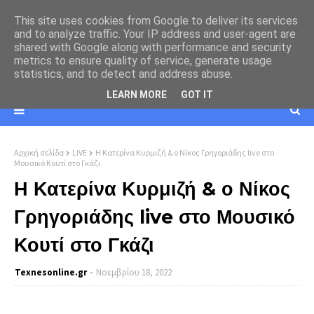
This site uses cookies from Google to deliver its services
and to analyze traffic. Your IP address and user-agent are
shared with Google along with performance and security
metrics to ensure quality of service, generate usage
statistics, and to detect and address abuse.
LEARN MORE
GOT IT
Αρχική σελίδα
LIVE
Η Κατερίνα Κυρμιζή & ο Νίκος Γρηγοριάδης live στο
Μουσικό Κουτί στο Γκάζι
Η Κατερίνα Κυρμιζή & ο Νίκος
Γρηγοριάδης live στο Μουσικό
Κουτί στο Γκάζι
Texnesοnline.gr
Νοεμβρίου 18, 2022