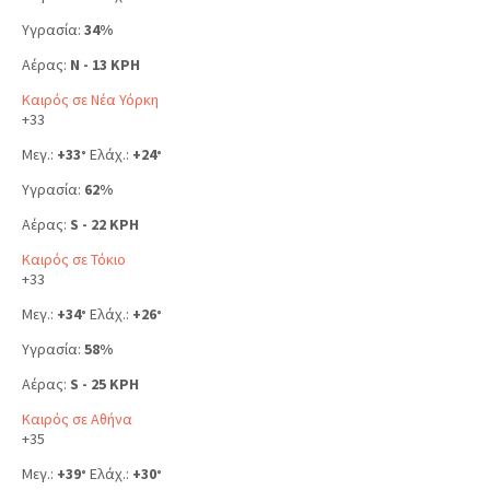
Υγρασία:
34%
Αέρας:
N - 13 KPH
Καιρός σε Νέα Υόρκη
+
33
Μεγ.:
+
33
Ελάχ.:
+
24
°
°
Υγρασία:
62%
Αέρας:
S - 22 KPH
Καιρός σε Τόκιο
+
33
Μεγ.:
+
34
Ελάχ.:
+
26
°
°
Υγρασία:
58%
Αέρας:
S - 25 KPH
Καιρός σε Αθήνα
+
35
Μεγ.:
+
39
Ελάχ.:
+
30
°
°