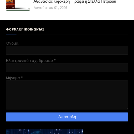
Αθανασίας Κιφοκέρη | Γράφει η Στέλλα Πετρίδου
Αυγούστου 01, 2026
ΦΌΡΜΑ ΕΠΙΚΟΙΝΩΝΊΑΣ
Όνομα
Ηλεκτρονικό ταχυδρομείο
*
Μήνυμα
*