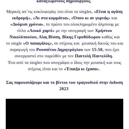
καταξιωμένους δημιουργούς.
Μερικές απ΄τις κυκλοφορίες του είναι τα
singles
,
«Είναι η αγάπη
εκδρομή», «Άι στα κομμάτια», «Όπου κι αν γυρνάς»
και
«Δυόμισι χρόνια»
, το πρώτο του ολοκληρωμένο άλμπουμ με
τίτλο
«Λευκό χαρτί»
με την υπογραφή των
Χρήστου
Νικολόπουλου, Λίας Βίσση, Βίκης Γεροθόδωρου
καθώς και
το
single
«Ο παπαγάλος»,
σε στίχους και μουσική δικούς του και
παραγωγή του
Ρουσσέτου Δημητρόγλου
των
15-50,
που έχει
συνεργαστεί στο παρελθόν με τον
Παντελή Παντελίδη.
Ένα από τα
singles
που υπογράφει ο ίδιος την μουσική και τους
στίχους είναι και το
«Έπαιξα κι έχασα».
Σας παρουσιάζουμε και το βίντεο του τραγουδιού στην έκδοση
2023