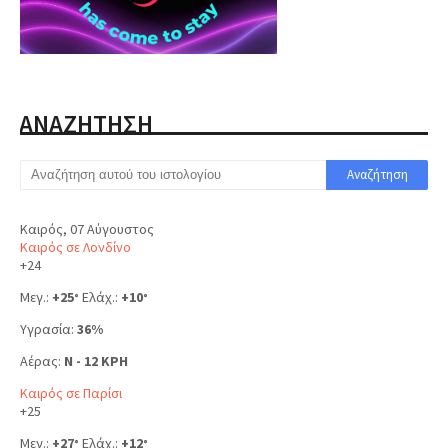
ΑΝΑΖΗΤΗΣΗ
Καιρός, 07 Αύγουστος
Καιρός σε Λονδίνο
+
24
Μεγ.:
+
25
Ελάχ.:
+
10
°
°
Υγρασία:
36%
Αέρας:
N - 12 KPH
Καιρός σε Παρίσι
+
25
Μεγ.:
+
27
Ελάχ.:
+
12
°
°