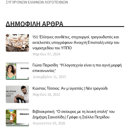
ΣΥΓΧΡΟΝΩΝ ΕΛΛΗΝΩΝ ΛΟΓΟΤΕΧΝΩΝ
ΔΗΜΟΦΙΛΗ ΑΡΘΡΑ
150 Έλληνες συνθέτες, στιχουργοί, τραγουδιστές και
εκτελεστές υπογράφουν Ανοιχτή Επιστολή υπέρ του
νομοσχεδίου του ΥΠΠΟ
Μαρτίου 07, 2024
Γιώτα Παρισίδη: "Η λογοτεχνία είναι η πιο αγνή μορφή
επικοινωνίας"
Δεκεμβρίου 11, 2023
Κώστας Τότσιος: Αν μ΄αγαπάς | Νέο τραγούδι
Μαρτίου 18, 2022
Βιβλιοκριτική: "Ο σκίουρος με τη λευκή στολή" του
Δημήτρη Σακισλίδη | Γράφει η Στέλλα Πετρίδου
Αυγούστου 03, 2026