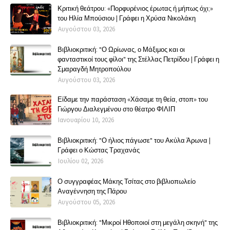
Κριτική θεάτρου: «Πορφυρένιος έρωτας ή μήπως όχι;»
του Ηλία Μπούσιου | Γράφει η Χρύσα Νικολάκη
Αυγούστου 03, 2026
Βιβλιοκριτική: "Ο Ωρίωνας, ο Μάξιμος και οι
φανταστικοί τους φίλοι" της Στέλλας Πετρίδου | Γράφει η
Σμαραγδή Μητροπούλου
Αυγούστου 03, 2026
Είδαμε την παράσταση «Χάσαμε τη θεία, στοπ» του
Γιώργου Διαλεγμένου στο θέατρο ΦΙΛΙΠ
Ιανουαρίου 10, 2026
Βιβλιοκριτική: "Ο ήλιος πάγωσε" του Ακύλα Άρωνα |
Γράφει ο Κώστας Τραχανάς
Ιουλίου 02, 2026
Ο συγγραφέας Μάκης Τσίτας στο βιβλιοπωλείο
Αναγέννηση της Πάρου
Αυγούστου 05, 2026
Βιβλιοκριτική: "Μικροί Ηθοποιοί στη μεγάλη σκηνή" της