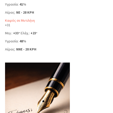
Υγρασία:
41%
Αέρας:
NE - 28 KPH
Καιρός σε Μυτιλήνη
+
31
Μεγ.:
+
33
Ελάχ.:
+
23
°
°
Υγρασία:
48%
Αέρας:
NNE - 28 KPH