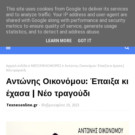
This site uses cookies from Google to deliver its services
and to analyze traffic. Your IP address and user-agent are
shared with Google along with performance and security
metrics to ensure quality of service, generate usage
statistics, and to detect and address abuse.
LEARN MORE
GOT IT
Αρχική σελίδα
ΝΕΕΣ ΚΥΚΛΟΦΟΡΙΕΣ
Αντώνης Οικονόμου: Έπαιξα κι έχασα |
Νέο τραγούδι
Αντώνης Οικονόμου: Έπαιξα κι
έχασα | Νέο τραγούδι
Texnesοnline.gr
Φεβρουαρίου 19, 2023