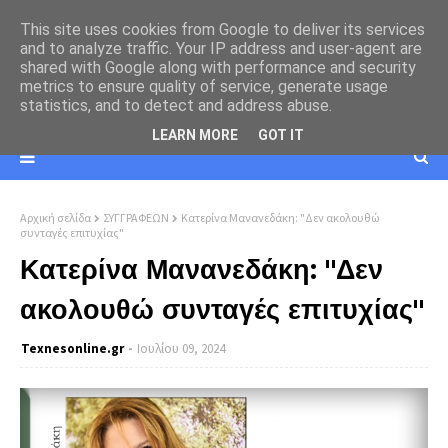
This site uses cookies from Google to deliver its services
and to analyze traffic. Your IP address and user-agent are
shared with Google along with performance and security
metrics to ensure quality of service, generate usage
statistics, and to detect and address abuse.
LEARN MORE
GOT IT
Αρχική σελίδα
ΣΥΓΓΡΑΦΕΩΝ
Κατερίνα Μανανεδάκη: "Δεν ακολουθώ
συνταγές επιτυχίας"
Κατερίνα Μανανεδάκη: "Δεν
ακολουθώ συνταγές επιτυχίας"
Texnesοnline.gr
Ιουλίου 09, 2024