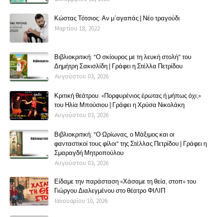
Κώστας Τότσιος: Αν μ΄αγαπάς | Νέο τραγούδι
Μαρτίου 18, 2022
Βιβλιοκριτική: "Ο σκίουρος με τη λευκή στολή" του
Δημήτρη Σακισλίδη | Γράφει η Στέλλα Πετρίδου
Αυγούστου 03, 2026
Κριτική θεάτρου: «Πορφυρένιος έρωτας ή μήπως όχι;»
του Ηλία Μπούσιου | Γράφει η Χρύσα Νικολάκη
Αυγούστου 03, 2026
Βιβλιοκριτική: "Ο Ωρίωνας, ο Μάξιμος και οι
φανταστικοί τους φίλοι" της Στέλλας Πετρίδου | Γράφει η
Σμαραγδή Μητροπούλου
Αυγούστου 03, 2026
Είδαμε την παράσταση «Χάσαμε τη θεία, στοπ» του
Γιώργου Διαλεγμένου στο θέατρο ΦΙΛΙΠ
Ιανουαρίου 10, 2026