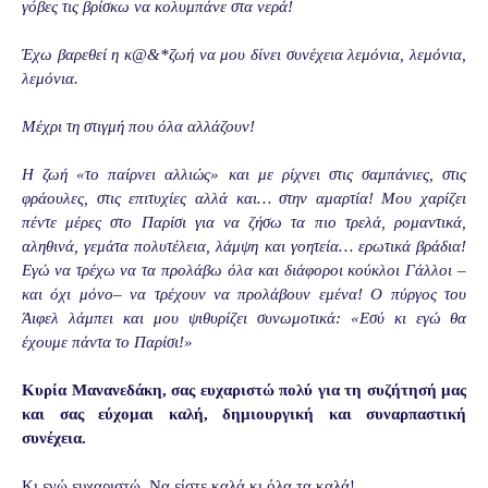
γόβες τις βρίσκω να κολυμπάνε στα νερά!
Έχω βαρεθεί η κ@&*ζωή να μου δίνει συνέχεια λεμόνια, λεμόνια,
λεμόνια.
Μέχρι τη στιγμή που όλα αλλάζουν!
Η ζωή «το παίρνει αλλιώς» και με ρίχνει στις σαμπάνιες, στις
φράουλες, στις επιτυχίες αλλά και… στην αμαρτία! Μου χαρίζει
πέντε μέρες στο Παρίσι για να ζήσω τα πιο τρελά, ρομαντικά,
αληθινά, γεμάτα πολυτέλεια, λάμψη και γοητεία… ερωτικά βράδια!
Εγώ να τρέχω να τα προλάβω όλα και διάφοροι κούκλοι Γάλλοι –
και όχι μόνο– να τρέχουν να προλάβουν εμένα! Ο πύργος του
Άιφελ λάμπει και μου ψιθυρίζει συνωμοτικά: «Εσύ κι εγώ θα
έχουμε πάντα το Παρίσι!»
Κυρία Μανανεδάκη, σας ευχαριστώ πολύ για τη συζήτησή μας
και σας εύχομαι καλή, δημιουργική και συναρπαστική
συνέχεια.
Κι εγώ ευχαριστώ. Να είστε καλά κι όλα τα καλά!