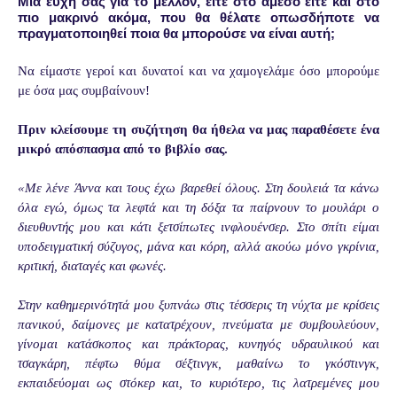
Μια ευχή σας για το μέλλον, είτε στο άμεσο είτε και στο
πιο μακρινό ακόμα, που θα θέλατε οπωσδήποτε να
πραγματοποιηθεί ποια θα μπορούσε να είναι αυτή;
Να είμαστε γεροί και δυνατοί και να χαμογελάμε όσο μπορούμε
με όσα μας συμβαίνουν!
Πριν κλείσουμε τη συζήτηση θα ήθελα να μας παραθέσετε ένα
μικρό απόσπασμα από το βιβλίο σας.
«Με λένε Άννα και τους έχω βαρεθεί όλους. Στη δουλειά τα κάνω
όλα εγώ, όμως τα λεφτά και τη δόξα τα παίρνουν το μουλάρι ο
διευθυντής μου και κάτι ξετσίπωτες ινφλουένσερ. Στο σπίτι είμαι
υποδειγματική σύζυγος, μάνα και κόρη, αλλά ακούω μόνο γκρίνια,
κριτική, διαταγές και φωνές.
Στην καθημερινότητά μου ξυπνάω στις τέσσερις τη νύχτα με κρίσεις
πανικού, δαίμονες με κατατρέχουν, πνεύματα με συμβουλεύουν,
γίνομαι κατάσκοπος και πράκτορας, κυνηγός υδραυλικού και
τσαγκάρη, πέφτω θύμα σέξτινγκ, μαθαίνω το γκόστινγκ,
εκπαιδεύομαι ως στόκερ και, το κυριότερο, τις λατρεμένες μου