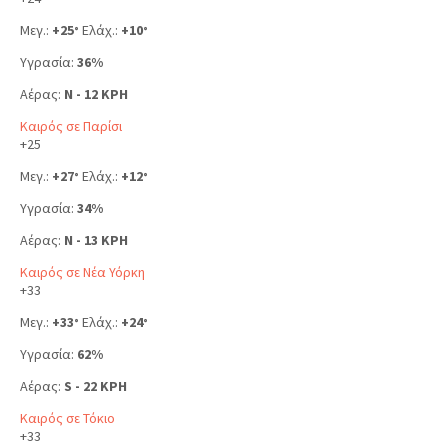
Μεγ.:
+
25
Ελάχ.:
+
10
°
°
Υγρασία:
36%
Αέρας:
N - 12 KPH
Καιρός σε Παρίσι
+
25
Μεγ.:
+
27
Ελάχ.:
+
12
°
°
Υγρασία:
34%
Αέρας:
N - 13 KPH
Καιρός σε Νέα Υόρκη
+
33
Μεγ.:
+
33
Ελάχ.:
+
24
°
°
Υγρασία:
62%
Αέρας:
S - 22 KPH
Καιρός σε Τόκιο
+
33