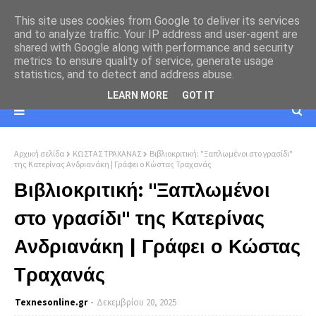
This site uses cookies from Google to deliver its services
and to analyze traffic. Your IP address and user-agent are
shared with Google along with performance and security
metrics to ensure quality of service, generate usage
statistics, and to detect and address abuse.
LEARN MORE
GOT IT
Αρχική σελίδα
ΚΩΣΤΑΣ ΤΡΑΧΑΝΑΣ
Βιβλιοκριτική: "Ξαπλωμένοι στο γρασίδι"
της Κατερίνας Ανδριανάκη | Γράφει ο Κώστας Τραχανάς
Βιβλιοκριτική: "Ξαπλωμένοι
στο γρασίδι" της Κατερίνας
Ανδριανάκη | Γράφει ο Κώστας
Τραχανάς
Texnesοnline.gr
Δεκεμβρίου 20, 2025