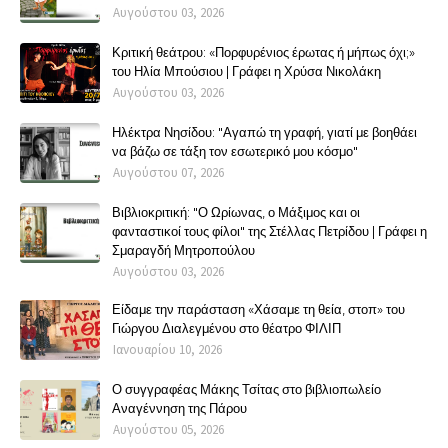
Αυγούστου 03, 2026
Κριτική θεάτρου: «Πορφυρένιος έρωτας ή μήπως όχι;»
του Ηλία Μπούσιου | Γράφει η Χρύσα Νικολάκη
Αυγούστου 03, 2026
Ηλέκτρα Νησίδου: "Αγαπώ τη γραφή, γιατί με βοηθάει
να βάζω σε τάξη τον εσωτερικό μου κόσμο"
Αυγούστου 07, 2026
Βιβλιοκριτική: "Ο Ωρίωνας, ο Μάξιμος και οι
φανταστικοί τους φίλοι" της Στέλλας Πετρίδου | Γράφει η
Σμαραγδή Μητροπούλου
Αυγούστου 03, 2026
Είδαμε την παράσταση «Χάσαμε τη θεία, στοπ» του
Γιώργου Διαλεγμένου στο θέατρο ΦΙΛΙΠ
Ιανουαρίου 10, 2026
Ο συγγραφέας Μάκης Τσίτας στο βιβλιοπωλείο
Αναγέννηση της Πάρου
Αυγούστου 05, 2026