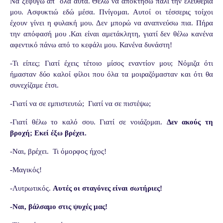
Να ξεφύγω απ΄ όλα αυτά. Θέλω να αποκτήσω πάλι την ελευθερία
μου. Ασφυκτιώ εδώ μέσα. Πνίγομαι. Αυτοί οι τέσσερις τοίχοι
έχουν γίνει η φυλακή μου. Δεν μπορώ να αναπνεύσω πια. Πήρα
την απόφασή μου .Και είναι αμετάκλητη, γιατί δεν θέλω κανένα
αφεντικό πάνω από το κεφάλι μου. Κανένα δυνάστη!
-Τι είπες; Γιατί έχεις τέτοιο μίσος εναντίον μου; Νόμιζα ότι
ήμασταν δύο καλοί φίλοι που όλα τα μοιραζόμασταν και ότι θα
συνεχίζαμε έτσι.
-Γιατί να σε εμπιστευτώ; Γιατί να σε πιστέψω;
-Γιατί θέλω το καλό σου. Γιατί σε νοιάζομαι.
Δεν ακούς τη
βροχή; Εκεί έξω βρέχει.
-Ναι, βρέχει. Τι όμορφος ήχος!
-Μαγικός!
-Λυτρωτικός.
Αυτές οι σταγόνες είναι σωτήριες!
-Ναι, βάλσαμο στις ψυχές μας!