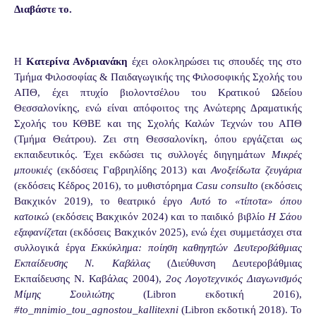
Διαβάστε το.
Η
Κατερίνα Ανδριανάκη
έχει ολοκληρώσει τις σπουδές της στο
Τμήμα Φιλοσοφίας & Παιδαγωγικής της Φιλοσοφικής Σχολής του
ΑΠΘ, έχει πτυχίο βιολοντσέλου του Κρατικού Ωδείου
Θεσσαλονίκης, ενώ είναι απόφοιτος της Ανώτερης Δραματικής
Σχολής του ΚΘΒΕ και της Σχολής Καλών Τεχνών του ΑΠΘ
(Τμήμα Θεάτρου). Ζει στη Θεσσαλονίκη, όπου εργάζεται ως
εκπαιδευτικός. Έχει εκδώσει τις συλλογές διηγημάτων
Μικρές
μπουκιές
(εκδόσεις Γαβριηλίδης 2013) και
Ανοξείδωτα ζευγάρια
(εκδόσεις Κέδρος 2016), το μυθιστόρημα
Casu
consulto
(εκδόσεις
Βακχικόν 2019), το θεατρικό έργο
Αυτό το «τίποτα» όπου
κατοικώ
(εκδόσεις Βακχικόν 2024) και το παιδικό βιβλίο
Η Σάου
εξαφανίζεται
(εκδόσεις Βακχικόν 2025), ενώ έχει συμμετάσχει στα
συλλογικά έργα
Εκκύκλημα: ποίηση καθηγητών Δευτεροβάθμιας
Εκπαίδευσης Ν. Καβάλας
(Διεύθυνση Δευτεροβάθμιας
Εκπαίδευσης Ν. Καβάλας 2004),
2ος Λογοτεχνικός Διαγωνισμός
Μίμης Σουλιώτης
(
Libron
εκδοτική 2016),
#
to
_
mnimio
_
tou
_
agnostou
_
kallitexni
(
Libron
εκδοτική 2018). Το