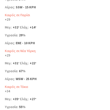
Αέρας:
SSW - 15 KPH
Καιρός σε Παρίσι
+
29
Μεγ.:
+
32
Ελάχ.:
+
14
°
°
Υγρασία:
29%
Αέρας:
ENE - 10 KPH
Καιρός σε Νέα Υόρκη
+
29
Μεγ.:
+
31
Ελάχ.:
+
22
°
°
Υγρασία:
67%
Αέρας:
WSW - 25 KPH
Καιρός σε Τόκιο
+
34
Μεγ.:
+
35
Ελάχ.:
+
27
°
°
Υγρασία:
55%