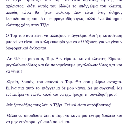
αχάριστος, διότι αυτός του δίδαξε το επάγγελμα του κλέφτη,
αλλιώς τώρα θα ήταν φυλακή. Δεν είναι ένας άσημος
λωποδυτάκος που ζει με φραγκοδίφραγκα, αλλά ένα διάσημος
κλέφτης χάρη στον Τζέρι.
Ο Τομ του αντιτείνει να αλλάξουν επάγγελμα. Αυτή η κατάσταση
μπορεί να είναι μια καλή ευκαιρία για να αλλάξουνε, για να γίνουν
διαφορετικοί άνθρωποι.
-Δε βλέπεις μπροστά, Τομ. Δεν είμαστε κοινοί κλέφτες. Είμαστε
μεγαλολωποδύτες και θα παραμείνουμε μεγαλολωποδύτες ό,τι και
να γίνει!!
-Ωραία, λοιπόν, του απαντά ο Τομ. Θα σου μιλήσω ανοιχτά.
Εμένα πια αυτό το επάγγελμα δε μου κάνει. Δε με συγκινεί. Με
ενδιαφέρει να νιώθω καλά και να έχω ήσυχη τη συνείδησή μου!
-Με ξαφνιάζεις τους λέει ο Τζέρι. Τελικά είσαι απρόβλεπτος!
-Θέλω να σπουδάσω λέει ο Τομ, να κάνω μια έντιμη δουλειά και
να μην ντρέπομαι γι΄ αυτό που είμαι.