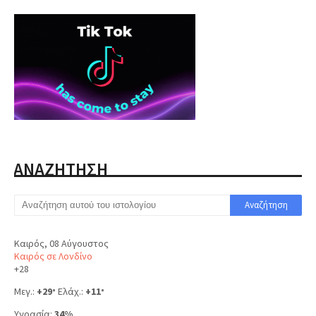
ΑΝΑΖΗΤΗΣΗ
Καιρός, 08 Αύγουστος
Καιρός σε Λονδίνο
+
28
Μεγ.:
+
29
Ελάχ.:
+
11
°
°
Υγρασία:
34%