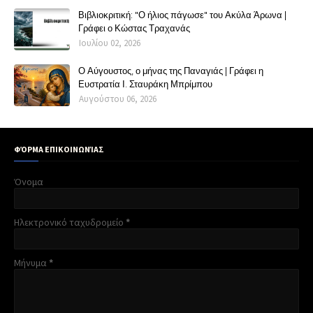
Βιβλιοκριτική: "Ο ήλιος πάγωσε" του Ακύλα Άρωνα |
Γράφει ο Κώστας Τραχανάς
Ιουλίου 02, 2026
Ο Αύγουστος, ο μήνας της Παναγιάς | Γράφει η
Ευστρατία Ι. Σταυράκη Μπρίμπου
Αυγούστου 06, 2026
ΦΌΡΜΑ ΕΠΙΚΟΙΝΩΝΊΑΣ
Όνομα
Ηλεκτρονικό ταχυδρομείο
*
Μήνυμα
*