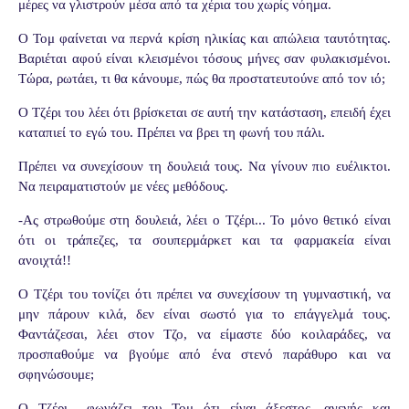
μέρες να γλιστρούν μέσα από τα χέρια του χωρίς νόημα.
Ο Τομ φαίνεται να περνά κρίση ηλικίας και απώλεια ταυτότητας.
Βαριέται αφού είναι κλεισμένοι τόσους μήνες σαν φυλακισμένοι.
Τώρα, ρωτάει, τι θα κάνουμε, πώς θα προστατευτούνε από τον ιό;
Ο Τζέρι του λέει ότι βρίσκεται σε αυτή την κατάσταση, επειδή έχει
καταπιεί το εγώ του. Πρέπει να βρει τη φωνή του πάλι.
Πρέπει να συνεχίσουν τη δουλειά τους. Να γίνουν πιο ευέλικτοι.
Να πειραματιστούν με νέες μεθόδους.
-Ας στρωθούμε στη δουλειά, λέει ο Τζέρι... Το μόνο θετικό είναι
ότι οι τράπεζες, τα σουπερμάρκετ και τα φαρμακεία είναι
ανοιχτά!!
Ο Τζέρι του τονίζει ότι πρέπει να συνεχίσουν τη γυμναστική, να
μην πάρουν κιλά, δεν είναι σωστό για το επάγγελμά τους.
Φαντάζεσαι, λέει στον Τζο, να είμαστε δύο κοιλαράδες, να
προσπαθούμε να βγούμε από ένα στενό παράθυρο και να
σφηνώσουμε;
Ο Τζέρι φωνάζει του Τομ ότι είναι άξεστος, αγενής και