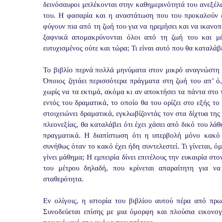
δεινόσαυροι μπλέκονται στην καθημερινότητά του ανεξέλεγ
του. Η φασαρία και η αναστάτωση που του προκαλούν εί
φύγουν πια από τη ζωή του για να ηρεμήσει και να ικανοποι
ξαφνικά απομακρύνονται όλοι από τη ζωή του και μέν
ευτυχισμένος ούτε και τώρα; Τι είναι αυτό που θα καταλάβ
Το βιβλίο περνά πολλά μηνύματα στον μικρό αναγνώστη π
Όποιος ζητάει περισσότερα πράγματα στη ζωή του απ’ ό,τ
χωρίς να τα εκτιμά, ακόμα κι αν αποκτήσει τα πάντα στο 
εντός του δραματικά, το οποίο θα του ορίζει στο εξής τ
στοιχειώνει δραματικά, εγκλωβίζοντάς τον στα δίχτυα της
πλεονεξίας, θα καταλάβει ότι έχει χάσει από δικό του λά
πραγματικά. Η διαπίστωση ότι η υπερβολή μόνο κακό μ
συνήθως όταν το κακό έχει ήδη συντελεστεί. Τι γίνεται, ό
γίνει μάθημα; Η εμπειρία δίνει επιτέλους την ευκαιρία σ
του μέτρου δηλαδή, που κρίνεται απαραίτητη για να
σταθερότητα.
Εν ολίγοις, η ιστορία του βιβλίου αυτού πέρα από πρω
Συνοδεύεται επίσης με μια όμορφη και πλούσια εικονογ