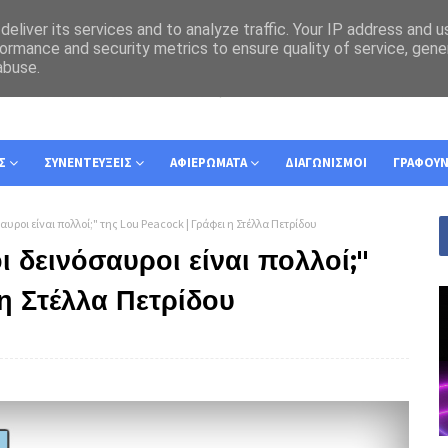
eliver its services and to analyze traffic. Your IP address and 
ormance and security metrics to ensure quality of service, gen
abuse.
Σ
ΣΥΝΕΝΤΕΥΞΕΙΣ
ΑΦΙΕΡΩΜΑΤΑ
ΔΙΑΓΩΝΙΣΜΟΙ
ΓΡΑΦΟΥ
σαυροι είναι πολλοί;" της Lou Peacock | Γράφει η Στέλλα Πετρίδου
ι δεινόσαυροι είναι πολλοί;"
η Στέλλα Πετρίδου