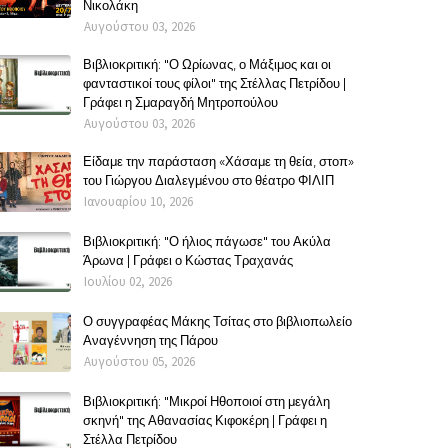
Νικολάκη
Αυγούστου 03, 2026
Βιβλιοκριτική: "Ο Ωρίωνας, ο Μάξιμος και οι
φανταστικοί τους φίλοι" της Στέλλας Πετρίδου |
Γράφει η Σμαραγδή Μητροπούλου
Αυγούστου 03, 2026
Είδαμε την παράσταση «Χάσαμε τη θεία, στοπ»
του Γιώργου Διαλεγμένου στο θέατρο ΦΙΛΙΠ
Ιανουαρίου 10, 2026
Βιβλιοκριτική: "Ο ήλιος πάγωσε" του Ακύλα
Άρωνα | Γράφει ο Κώστας Τραχανάς
Ιουλίου 02, 2026
Ο συγγραφέας Μάκης Τσίτας στο βιβλιοπωλείο
Αναγέννηση της Πάρου
Αυγούστου 05, 2026
Βιβλιοκριτική: "Μικροί Ηθοποιοί στη μεγάλη
σκηνή" της Αθανασίας Κιφοκέρη | Γράφει η
Στέλλα Πετρίδου