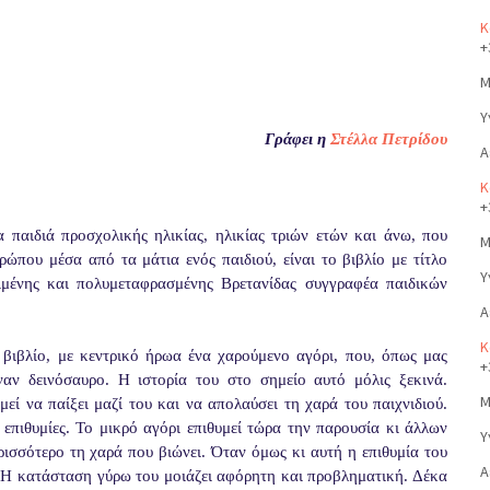
Κ
+
Μ
Υ
Γράφει η
Στέλλα Πετρίδου
Α
Κ
+
α παιδιά προσχολικής ηλικίας, ηλικίας τριών ετών και άνω, που
Μ
ρώπου μέσα από τα μάτια ενός παιδιού, είναι το βιβλίο με τίτλο
Υ
ριμένης και πολυμεταφρασμένης Βρετανίδας συγγραφέα παιδικών
Α
Κ
 βιβλίο, με κεντρικό ήρωα ένα χαρούμενο αγόρι, που, όπως μας
+
ναν δεινόσαυρο. Η ιστορία του στο σημείο αυτό μόλις ξεκινά.
Μ
εί να παίξει μαζί του και να απολαύσει τη χαρά του παιχνιδιού.
επιθυμίες. Το μικρό αγόρι επιθυμεί τώρα την παρουσία κι άλλων
Υ
ισσότερο τη χαρά που βιώνει. Όταν όμως κι αυτή η επιθυμία του
Α
. Η κατάσταση γύρω του μοιάζει αφόρητη και προβληματική. Δέκα