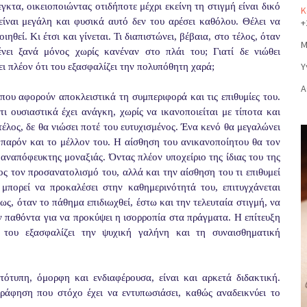
κτα, οικειοποιώντας οτιδήποτε μέχρι εκείνη τη στιγμή είναι δικό
Κ
ναι μεγάλη και φυσικά αυτό δεν του αρέσει καθόλου. Θέλει να
+
ηθεί. Κι έτσι και γίνεται. Τι διαπιστώνει, βέβαια, στο τέλος, όταν
Μ
ει ξανά μόνος χωρίς κανέναν στο πλάι του; Γιατί δε νιώθει
Υ
ει πλέον ότι του εξασφαλίζει την πολυπόθητη χαρά;
Α
ου αφορούν αποκλειστικά τη συμπεριφορά και τις επιθυμίες του.
ι ουσιαστικά έχει ανάγκη, χωρίς να ικανοποιείται με τίποτα και
τέλος, δε θα νιώσει ποτέ του ευτυχισμένος. Ένα κενό θα μεγαλώνει
ο παρόν και το μέλλον του. Η αίσθηση του ανικανοποίητου θα τον
 αναπόφευκτης μοναξιάς. Όντας πλέον υποχείριο της ίδιας του της
θος τον προσανατολισμό του, αλλά και την αίσθηση του τι επιθυμεί
πορεί να προκαλέσει στην καθημερινότητά του, επιτυγχάνεται
μως, όταν το πάθημα επιδιωχθεί, έστω και την τελευταία στιγμή, να
τον παθόντα για να προκύψει η ισορροπία στα πράγματα. Η επίτευξη
 του εξασφαλίζει την ψυχική γαλήνη και τη συναισθηματική
τότυπη, όμορφη και ενδιαφέρουσα, είναι και αρκετά διδακτική.
ράφηση που στόχο έχει να εντυπωσιάσει, καθώς αναδεικνύει το