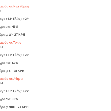
αιρός σε Νέα Υόρκη
31
εγ.:
+
33
Ελάχ.:
+
24
°
°
γρασία:
48%
έρας:
W - 27 KPH
αιρός σε Τόκιο
33
εγ.:
+
34
Ελάχ.:
+
26
°
°
γρασία:
60%
έρας:
S - 28 KPH
αιρός σε Αθήνα
34
εγ.:
+
36
Ελάχ.:
+
27
°
°
γρασία:
33%
έρας:
NNE - 21 KPH