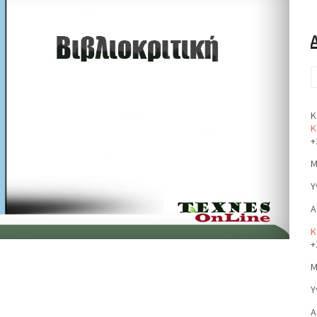
Κ
Κ
+
Μ
Υ
Α
Κ
+
Μ
Υ
Α