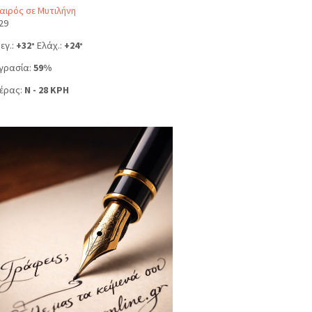
αιρός σε Μυτιλήνη
29
εγ.:
+
32
Ελάχ.:
+
24
°
°
γρασία:
59%
έρας:
N - 28 KPH