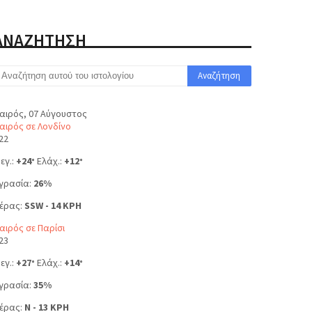
ΑΝΑΖΗΤΗΣΗ
αιρός, 07 Αύγουστος
αιρός σε Λονδίνο
22
εγ.:
+
24
Ελάχ.:
+
12
°
°
γρασία:
26%
έρας:
SSW - 14 KPH
αιρός σε Παρίσι
23
εγ.:
+
27
Ελάχ.:
+
14
°
°
γρασία:
35%
έρας:
N - 13 KPH