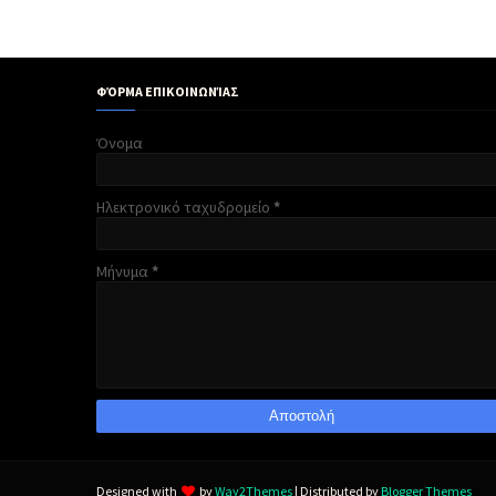
ΦΌΡΜΑ ΕΠΙΚΟΙΝΩΝΊΑΣ
Όνομα
Ηλεκτρονικό ταχυδρομείο
*
Μήνυμα
*
Designed with
by
Way2Themes
| Distributed by
Blogger Themes