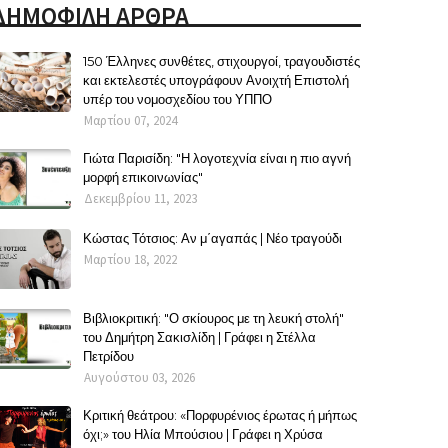
ΔΗΜΟΦΙΛΗ ΑΡΘΡΑ
150 Έλληνες συνθέτες, στιχουργοί, τραγουδιστές
και εκτελεστές υπογράφουν Ανοιχτή Επιστολή
υπέρ του νομοσχεδίου του ΥΠΠΟ
Μαρτίου 07, 2024
Γιώτα Παρισίδη: "Η λογοτεχνία είναι η πιο αγνή
μορφή επικοινωνίας"
Δεκεμβρίου 11, 2023
Κώστας Τότσιος: Αν μ΄αγαπάς | Νέο τραγούδι
Μαρτίου 18, 2022
Βιβλιοκριτική: "Ο σκίουρος με τη λευκή στολή"
του Δημήτρη Σακισλίδη | Γράφει η Στέλλα
Πετρίδου
Αυγούστου 03, 2026
Κριτική θεάτρου: «Πορφυρένιος έρωτας ή μήπως
όχι;» του Ηλία Μπούσιου | Γράφει η Χρύσα