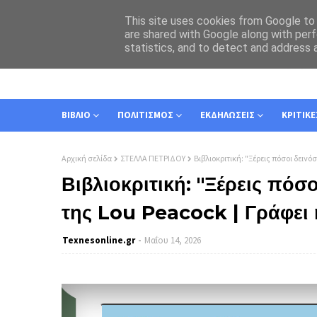
This site uses cookies from Google to d
are shared with Google along with perf
statistics, and to detect and address 
ΑΡΧΙΚΗ
ΣΧΕΤΙΚΑ
ΕΠΙΚΟΙΝΩΝΙΑ
ΒΙΒΛΙΟ
ΠΟΛΙΤΙΣΜΟΣ
ΕΚΔΗΛΩΣΕΙΣ
ΚΡΙΤΙΚΕ
Αρχική σελίδα
ΣΤΕΛΛΑ ΠΕΤΡΙΔΟΥ
Βιβλιοκριτική: "Ξέρεις πόσοι δεινό
Βιβλιοκριτική: "Ξέρεις πόσο
της Lou Peacock | Γράφει 
Texnesοnline.gr
Μαΐου 14, 2026