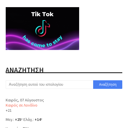
ΑΝΑΖΗΤΗΣΗ
Καιρός, 07 Αύγουστος
Καιρός σε Λονδίνο
+
21
Μεγ.:
+
25
Ελάχ.:
+
14
°
°