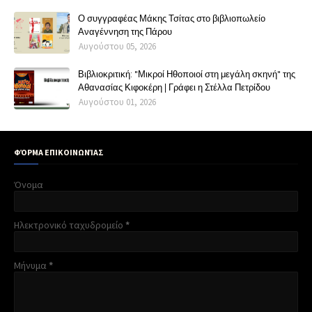
Ο συγγραφέας Μάκης Τσίτας στο βιβλιοπωλείο
Αναγέννηση της Πάρου
Αυγούστου 05, 2026
Βιβλιοκριτική: "Μικροί Ηθοποιοί στη μεγάλη σκηνή" της
Αθανασίας Κιφοκέρη | Γράφει η Στέλλα Πετρίδου
Αυγούστου 01, 2026
ΦΌΡΜΑ ΕΠΙΚΟΙΝΩΝΊΑΣ
Όνομα
Ηλεκτρονικό ταχυδρομείο
*
Μήνυμα
*