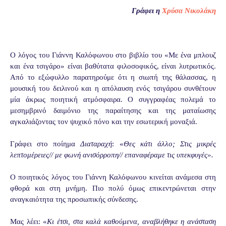
Γράφει η
Χρύσα Νικολάκη
Ο λόγος του Γιάννη Καλόφωνου στο βιβλίο του «Με ένα μπλουζ
και ένα τσιγάρο» είναι βαθύτατα φιλοσοφικός, είναι λυτρωτικός.
Από το εξώφυλλο παρατηρούμε ότι η σιωπή της θάλασσας, η
μουσική του δειλινού και η απόλαυση ενός τσιγάρου συνθέτουν
μία άκρως ποιητική ατμόσφαιρα. Ο συγγραφέας πολεμά το
μεσημβρινό δαιμόνιο της παραίτησης και της ματαίωσης
αγκαλιάζοντας τον ψυχικό πόνο και την εσωτερική μοναξιά.
Γράφει στο ποίημα
Διαταραχή
: «
Θες κάτι άλλο; Στις μικρές
λεπτομέρειες// με φωνή ανισόρροπη// επαναφέραμε τις υπεκφυγές
»
.
Ο ποιητικός λόγος του Γιάννη Καλόφωνου κινείται ανάμεσα στη
φθορά και στη μνήμη. Πιο πολύ όμως επικεντρώνεται στην
αναγκαιότητα της προσωπικής σύνδεσης.
Μας λέει: «
Κι έτσι, στα καλά καθούμενα, αναβλήθηκε η ανάσταση