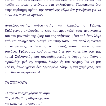
πράξη αντίστασης απέναντι στη σκληρότητα. Παραπέμπει έτσι
στην περίφημη φράση της Αντιγόνης
«Εγώ δεν γεννήθηκα για να
μισώ, αλλά για να αγαπώ!»
Αντιεξουσιαστής, ανθρωπιστής και λυρικός, ο Γιάννης
Καλόφωνος ακολουθεί το φως και προσκαλεί τους αναγνώστες
του στο μονοπάτι της ζωής και της αλήθειας, μέσα από έναν λόγο
λιτό και αλληγορικό, διαυγή και υπαρξιακό. Έτσι απλά εμπνέεται
παρατηρώντας, ακούγοντας ένα μπλουζ, απολαμβάνοντας ένα
τσιγάρο. Γράφοντας ποιήματα για ό,τι τον καίει. Για ό,τι μας
καίει! Συλλογικός και συναισθηματικός ο λόγος του Γιάννη,
αγκαλιάζει μνήμες, σώματα, διαδρομές και ρωγμές. Για να μας
κλέψει, όπως γράφει ένα ξεχασμένο δάκρυ η ένα χαμόγελο, εκεί
που δεν το περιμένουμε!
ΤΑ ΣΤΙΓΜΑΤΑ
«Χάζευα π’ αχνοχόρευε το αίμα
στις φλέβες τ΄ αριστερού χεριού
και κάτω απ΄ τα στίγματα!