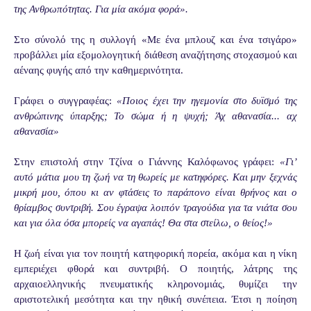
της Ανθρωπότητας. Για μία ακόμα φορά
»
.
Στο σύνολό της η συλλογή «Με ένα μπλουζ και ένα τσιγάρο»
προβάλλει μία εξομολογητική διάθεση αναζήτησης στοχασμού και
αέναης φυγής από την καθημερινότητα.
Γράφει ο συγγραφέας:
«Ποιος έχει την ηγεμονία στο δυϊσμό της
ανθρώπινης ύπαρξης; Το σώμα ή η ψυχή; Άχ αθανασία... αχ
αθανασία»
Στην επιστολή στην Τζίνα ο Γιάννης Καλόφωνος γράφει:
«Γι’
αυτό μάτια μου τη ζωή να τη θωρείς με κατηφόρες. Και μην ξεχνάς
μικρή μου, όπου κι αν φτάσεις το παράπονο είναι θρήνος και ο
θρίαμβος συντριβή. Σου έγραψα λοιπόν τραγούδια για τα νιάτα σου
και για όλα όσα μπορείς να αγαπάς! Θα στα στείλω, ο θείος!»
Η ζωή είναι για τον ποιητή κατηφορική πορεία, ακόμα και η νίκη
εμπεριέχει φθορά και συντριβή. Ο ποιητής, λάτρης της
αρχαιοελληνικής πνευματικής κληρονομιάς, θυμίζει την
αριστοτελική μεσότητα και την ηθική συνέπεια. Έτσι η ποίηση