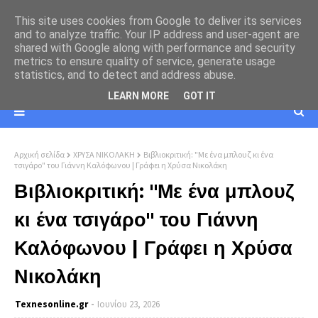
This site uses cookies from Google to deliver its services
and to analyze traffic. Your IP address and user-agent are
shared with Google along with performance and security
metrics to ensure quality of service, generate usage
statistics, and to detect and address abuse.
LEARN MORE
GOT IT
Αρχική σελίδα
ΧΡΥΣΑ ΝΙΚΟΛΑΚΗ
Βιβλιοκριτική: "Με ένα μπλουζ κι ένα
τσιγάρο" του Γιάννη Καλόφωνου | Γράφει η Χρύσα Νικολάκη
Βιβλιοκριτική: "Με ένα μπλουζ
κι ένα τσιγάρο" του Γιάννη
Καλόφωνου | Γράφει η Χρύσα
Νικολάκη
Texnesοnline.gr
Ιουνίου 23, 2026