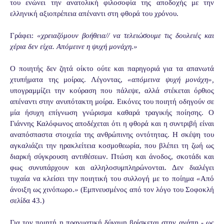
του ενώνει την ανατολική φιλοσοφία της αποδοχής με την
ελληνική αξιοπρέπεια απέναντι στη φθορά του χρόνου.
Γράφει:
«χρειαζόμουν βοήθεια// να τελειώσουμε τις δουλειές και
χέρια δεν είχα. Απόμεινε η ψυχή μονάχη.»
Ο ποιητής δεν ζητά οίκτο ούτε και παρηγοριά για τα απανωτά
χτυπήματα της μοίρας. Λέγοντας,
«απόμεινα ψυχή μονάχη»,
υπογραμμίζει την κούραση που πάλεψε, αλλά στέκεται όρθιος
απέναντι στην ανυπότακτη μοίρα. Εικόνες του ποιητή οδηγούν σε
μία ήσυχη επίγνωση γνώρισμα καθαρά τραγικής ποίησης. Ο
Γιάννης Καλόφωνος αποδέχεται ότι η φθορά και η συντριβή είναι
αναπόσπαστα στοιχεία της ανθρώπινης οντότητας. Η σκέψη του
αγκαλιάζει την ηρακλείτεια κοσμοθεωρία, που βλέπει τη ζωή ως
διαρκή σύγκρουση αντιθέσεων. Πτώση και άνοδος, σκοτάδι και
φως συνυπάρχουν και αλληλοσυμπληρώνονται. Δεν διαλέγει
τυχαία να κλείσει την ποιητική του συλλογή με το ποίημα
«
Από
άνοιξη ως χινόπωρο.
»
(Εμπνευσμένος από τον λόγο του Σοφοκλή
σελίδα 43.)
Για τον ποιητή η πραγματική δύναμη βρίσκεται στην αγάπη - ως