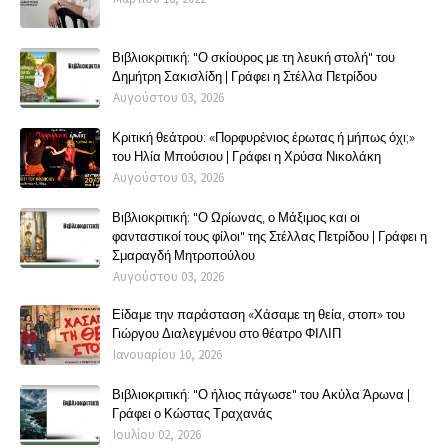
Βιβλιοκριτική: "Ο σκίουρος με τη λευκή στολή" του
Δημήτρη Σακισλίδη | Γράφει η Στέλλα Πετρίδου
Αυγούστου 03, 2026
Κριτική θεάτρου: «Πορφυρένιος έρωτας ή μήπως όχι;»
του Ηλία Μπούσιου | Γράφει η Χρύσα Νικολάκη
Αυγούστου 03, 2026
Βιβλιοκριτική: "Ο Ωρίωνας, ο Μάξιμος και οι
φανταστικοί τους φίλοι" της Στέλλας Πετρίδου | Γράφει η
Σμαραγδή Μητροπούλου
Αυγούστου 03, 2026
Είδαμε την παράσταση «Χάσαμε τη θεία, στοπ» του
Γιώργου Διαλεγμένου στο θέατρο ΦΙΛΙΠ
Ιανουαρίου 10, 2026
Βιβλιοκριτική: "Ο ήλιος πάγωσε" του Ακύλα Άρωνα |
Γράφει ο Κώστας Τραχανάς
Ιουλίου 02, 2026