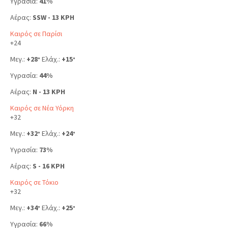
Υγρασία:
41%
Αέρας:
SSW - 13 KPH
Καιρός σε Παρίσι
+
24
Μεγ.:
+
28
Ελάχ.:
+
15
°
°
Υγρασία:
44%
Αέρας:
N - 13 KPH
Καιρός σε Νέα Υόρκη
+
32
Μεγ.:
+
32
Ελάχ.:
+
24
°
°
Υγρασία:
73%
Αέρας:
S - 16 KPH
Καιρός σε Τόκιο
+
32
Μεγ.:
+
34
Ελάχ.:
+
25
°
°
Υγρασία:
66%