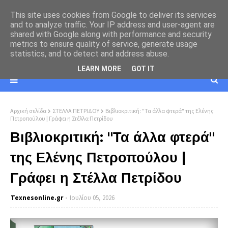
This site uses cookies from Google to deliver its services
and to analyze traffic. Your IP address and user-agent are
shared with Google along with performance and security
metrics to ensure quality of service, generate usage
statistics, and to detect and address abuse.
LEARN MORE
GOT IT
Αρχική σελίδα
ΣΤΕΛΛΑ ΠΕΤΡΙΔΟΥ
Βιβλιοκριτική: "Τα άλλα φτερά" της Ελένης
Πετροπούλου | Γράφει η Στέλλα Πετρίδου
Βιβλιοκριτική: "Τα άλλα φτερά"
της Ελένης Πετροπούλου |
Γράφει η Στέλλα Πετρίδου
Texnesοnline.gr
Ιουλίου 05, 2026