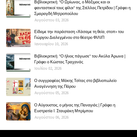
Βιβλιοκριτική: "Ο Ωρίωνας, ο Μάξιμος και οι
φανταστικοί τους φίλοι" της Στέλλας Πετρίδου | Γράφει η
Σμαραγδή Μητροπούλου
Αυγούστου 03, 2026
Είδαμε την παράσταση «Χάσαμε τη θεία, στοπ» του
Γιώργου Διαλεγμένου στο θέατρο ΦΙΛΙΠ
Ιανουαρίου 10, 2026
Βιβλιοκριτική: "Ο ήλιος πάγωσε" του Ακύλα Άρωνα |
Γράφει ο Κώστας Τραχανάς
Ιουλίου 02, 2026
Ο συγγραφέας Μάκης Τσίτας στο βιβλιοπωλείο
Αναγέννηση της Πάρου
Αυγούστου 05, 2026
Ο Αύγουστος, ο μήνας της Παναγιάς | Γράφει η
Ευστρατία Ι. Σταυράκη Μπρίμπου
Αυγούστου 06, 2026