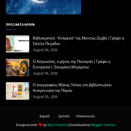
ΠΡΟΣΦΑΤΑ ΑΡΘΡΑ
Βιβλιοκριτική: "Ανάμεσα" της Μαντώς Ζέρβα | Γράφει η
Στέλλα Πετρίδου
August 06, 2026
Ο Αύγουστος, ο μήνας της Παναγιάς | Γράφει η
Ευστρατία Ι. Σταυράκη Μπρίμπου
August 06, 2026
Ο συγγραφέας Μάκης Τσίτας στο βιβλιοπωλείο
Αναγέννηση της Πάρου
August 05, 2026
Αρχική
Σχετικά
Επικοινωνία
Designed with
by
Way2Themes
| Distributed by
Blogger Themes