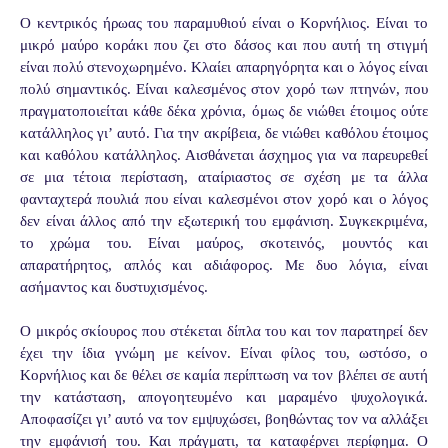
Ο κεντρικός ήρωας του παραμυθιού είναι ο Κορνήλιος. Είναι το
μικρό μαύρο κοράκι που ζει στο δάσος και που αυτή τη στιγμή
είναι πολύ στενοχωρημένο. Κλαίει απαρηγόρητα και ο λόγος είναι
πολύ σημαντικός. Είναι καλεσμένος στον χορό των πτηνών, που
πραγματοποιείται κάθε δέκα χρόνια, όμως δε νιώθει έτοιμος ούτε
κατάλληλος γι’ αυτό. Για την ακρίβεια, δε νιώθει καθόλου έτοιμος
και καθόλου κατάλληλος. Αισθάνεται άσχημος για να παρευρεθεί
σε μια τέτοια περίσταση, αταίριαστος σε σχέση με τα άλλα
φανταχτερά πουλιά που είναι καλεσμένοι στον χορό και ο λόγος
δεν είναι άλλος από την εξωτερική του εμφάνιση. Συγκεκριμένα,
το χρώμα του. Είναι μαύρος, σκοτεινός, μουντός και
απαρατήρητος, απλός και αδιάφορος. Με δυο λόγια, είναι
ασήμαντος και δυστυχισμένος.
Ο μικρός σκίουρος που στέκεται δίπλα του και τον παρατηρεί δεν
έχει την ίδια γνώμη με κείνον. Είναι φίλος του, ωστόσο, ο
Κορνήλιος και δε θέλει σε καμία περίπτωση να τον βλέπει σε αυτή
την κατάσταση, απογοητευμένο και μαραμένο ψυχολογικά.
Αποφασίζει γι’ αυτό να τον εμψυχώσει, βοηθώντας τον να αλλάξει
την εμφάνισή του. Και πράγματι, τα καταφέρνει περίφημα. Ο