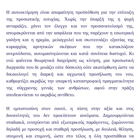
Η αυτοεκτίμηση είναι απαραίτητη προϋπόθεση για την επίτευξη
της προσωπικής ευτυχίας. Χωρίς την ύπαρξή της η ψυχή
ανταριάζει, χάνει τον έλεγχο και τον προσανατολισμό της,
απομακρύνεται από την ασφάλεια που της παρέχουν η εσωτερική
γαλήνη και η ηρεμία, μελαγχολεί και σκοτεινιάζει εξαιτίας της
κυριαρχίας αρνητικών σκέψεων που την κατακλύζουν
ανεμπόδιστα, αυτομαστιγώνεται και κατά συνέπεια δυστυχεί. Κι
ενώ φαίνεται θεωρητικά διαχείριση ως κίνηση, μια προσωπική
διεργασία που δε μοιάζει ούτε δύσκολη ούτε ακατόρθωτη ώστε να
δικαιολογεί τη διαρκή και αγχωτική προσήλωση του νου,
καθρεφτίζει ακριβώς την υπαρκτή καταστροφική πραγματικότητα
της σύγχρονης γενιάς των ανθρώπων, αφού στην πράξη
αποδεικνύεται το ακριβώς αντίθετο.
Η εμπιστοσύνη στον εαυτό, η πίστη στην αξία και στις
δυνατότητές του δεν προκύπτουν αυτόματα. Δημιουργούνται
σταδιακά, ενισχύονται από εξωτερικούς παράγοντες, ζυμώνονται
δηλαδή με προσοχή και σταθερή προσήλωση, με δουλειά, θέληση,
υπομονή και επιμονή, ώστε στο τέλος η όλη προσπάθεια να