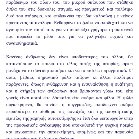
παράδειγμα του φίλου του, του μικρού σκίουρου που στάθηκε
δίπλα του στις δύσκολες στιγμές, ως πραγματικό και πολύτιμο
δικό του στήριγμα, και επιδεικνύει την ίδια καλοσύνη με κείνον
πράττοντας τα ανάλογα. Ενθαρρύνει το ζωάκι να αποδεχτεί και να
αγαπήσει τον εαυτό του, για να αποδιώξει γρήγορα τη σκοτεινιά
που κυριεύει το μέσα του, για να γαληνέψει ψυχικά και
συναισθηματικά.
Κανένας άνθρωπος δεν είναι υποδεέστερος του άλλου, θα
κατανοήσουν τα παιδιά στο τέλος αυτής της ιστορίας, αρκεί
μονάχα να το συνειδητοποιήσει και να το πιστέψει πραγματικά. Σ’
αυτό, βέβαια, σημαντικό ρόλο παίζουν κι άλλοι πολύτιμοι
παράγοντες, όπως η ενθάρρυνση και η ενσυναίσθηση, η συζήτηση
και η στήριξη των ανθρώπων που βρίσκονται γύρω του, είτε
γονείς είναι αυτοί είτε δάσκαλοι είτε ακόμα και φίλοι. Η φιλία
συγκεκριμένα, θα τονίσει η συγγραφέας, αποδιώχνει ακόμα
περισσότερο το αίσθημα της μοναξιάς και της απογοήτευσης
εξαιτίας της χαμηλής αυτοεκτίμησης κι έτσι όλα λειτουργούν υπέρ
της προσωπικής ανάκαμψης που αποκαθιστά την ψυχική ηρεμία
και ισχυροποιεί την αυτοεκτίμηση, επομένως και την παρουσία
της ευτυχίας στη ζωή του ανθρώπου.