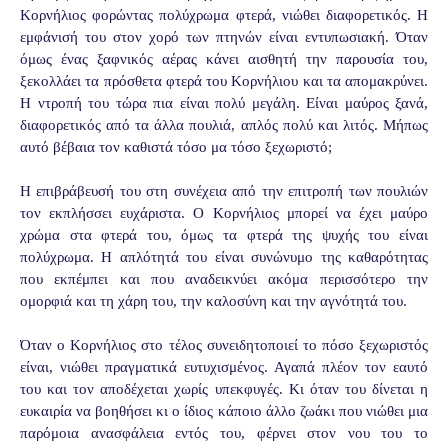
Κορνήλιος φορώντας πολύχρωμα φτερά, νιώθει διαφορετικός. Η
εμφάνισή του στον χορό των πτηνών είναι εντυπωσιακή. Όταν
όμως ένας ξαφνικός αέρας κάνει αισθητή την παρουσία του,
ξεκολλάει τα πρόσθετα φτερά του Κορνήλιου και τα απομακρύνει.
Η ντροπή του τώρα πια είναι πολύ μεγάλη. Είναι μαύρος ξανά,
διαφορετικός από τα άλλα πουλιά, απλός πολύ και λιτός. Μήπως
αυτό βέβαια τον καθιστά τόσο μα τόσο ξεχωριστό;
Η επιβράβευσή του στη συνέχεια από την επιτροπή των πουλιών
τον εκπλήσσει ευχάριστα. Ο Κορνήλιος μπορεί να έχει μαύρο
χρώμα στα φτερά του, όμως τα φτερά της ψυχής του είναι
πολύχρωμα. Η απλότητά του είναι συνώνυμο της καθαρότητας
που εκπέμπει και που αναδεικνύει ακόμα περισσότερο την
ομορφιά και τη χάρη του, την καλοσύνη και την αγνότητά του.
Όταν ο Κορνήλιος στο τέλος συνειδητοποιεί το πόσο ξεχωριστός
είναι, νιώθει πραγματικά ευτυχισμένος. Αγαπά πλέον τον εαυτό
του και τον αποδέχεται χωρίς υπεκφυγές. Κι όταν του δίνεται η
ευκαιρία να βοηθήσει κι ο ίδιος κάποιο άλλο ζωάκι που νιώθει μια
παρόμοια ανασφάλεια εντός του, φέρνει στον νου του το