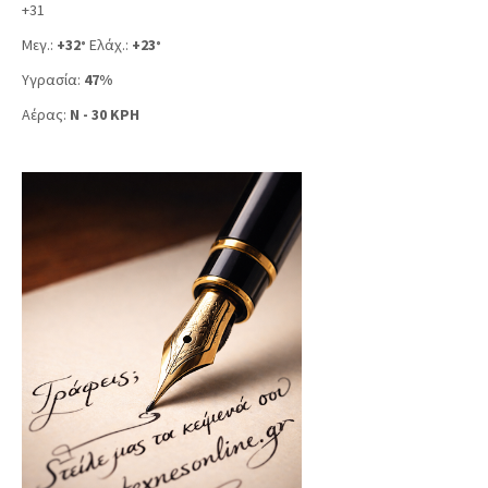
+
31
Μεγ.:
+
32
Ελάχ.:
+
23
°
°
Υγρασία:
47%
Αέρας:
N - 30 KPH