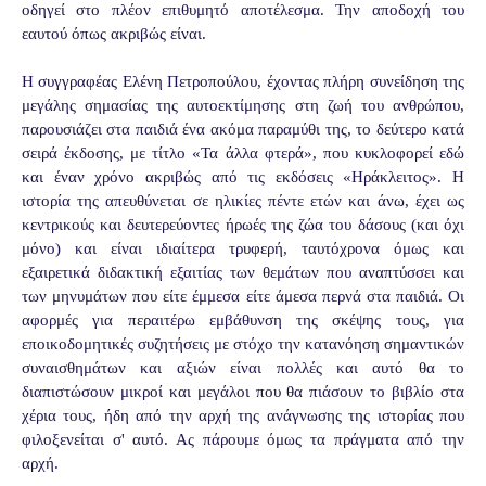
οδηγεί στο πλέον επιθυμητό αποτέλεσμα. Την αποδοχή του
εαυτού όπως ακριβώς είναι.
Η συγγραφέας Ελένη Πετροπούλου, έχοντας πλήρη συνείδηση της
μεγάλης σημασίας της αυτοεκτίμησης στη ζωή του ανθρώπου,
παρουσιάζει στα παιδιά ένα ακόμα παραμύθι της, το δεύτερο κατά
σειρά έκδοσης, με τίτλο «Τα άλλα φτερά», που κυκλοφορεί εδώ
και έναν χρόνο ακριβώς από τις εκδόσεις «Ηράκλειτος». Η
ιστορία της απευθύνεται σε ηλικίες πέντε ετών και άνω, έχει ως
κεντρικούς και δευτερεύοντες ήρωές της ζώα του δάσους (και όχι
μόνο) και είναι ιδιαίτερα τρυφερή, ταυτόχρονα όμως και
εξαιρετικά διδακτική εξαιτίας των θεμάτων που αναπτύσσει και
των μηνυμάτων που είτε έμμεσα είτε άμεσα περνά στα παιδιά. Οι
αφορμές για περαιτέρω εμβάθυνση της σκέψης τους, για
εποικοδομητικές συζητήσεις με στόχο την κατανόηση σημαντικών
συναισθημάτων και αξιών είναι πολλές και αυτό θα το
διαπιστώσουν μικροί και μεγάλοι που θα πιάσουν το βιβλίο στα
χέρια τους, ήδη από την αρχή της ανάγνωσης της ιστορίας που
φιλοξενείται σ' αυτό. Ας πάρουμε όμως τα πράγματα από την
αρχή.