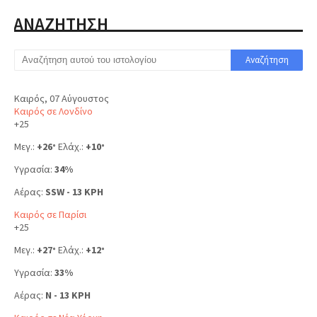
ΑΝΑΖΗΤΗΣΗ
Καιρός, 07 Αύγουστος
Καιρός σε Λονδίνο
+
25
Μεγ.:
+
26
Ελάχ.:
+
10
°
°
Υγρασία:
34%
Αέρας:
SSW - 13 KPH
Καιρός σε Παρίσι
+
25
Μεγ.:
+
27
Ελάχ.:
+
12
°
°
Υγρασία:
33%
Αέρας:
N - 13 KPH