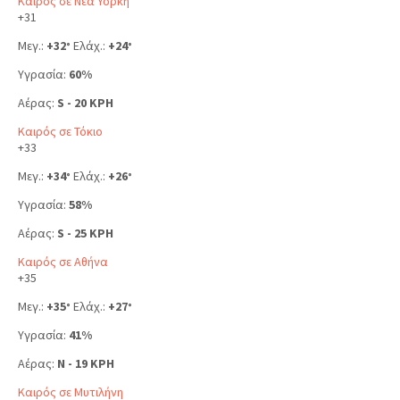
Καιρός σε Νέα Υόρκη
+
31
Μεγ.:
+
32
Ελάχ.:
+
24
°
°
Υγρασία:
60%
Αέρας:
S - 20 KPH
Καιρός σε Τόκιο
+
33
Μεγ.:
+
34
Ελάχ.:
+
26
°
°
Υγρασία:
58%
Αέρας:
S - 25 KPH
Καιρός σε Αθήνα
+
35
Μεγ.:
+
35
Ελάχ.:
+
27
°
°
Υγρασία:
41%
Αέρας:
N - 19 KPH
Καιρός σε Μυτιλήνη