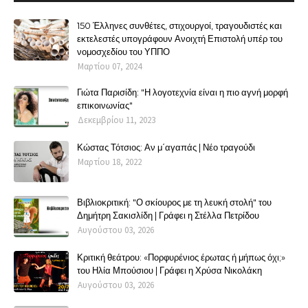
150 Έλληνες συνθέτες, στιχουργοί, τραγουδιστές και
εκτελεστές υπογράφουν Ανοιχτή Επιστολή υπέρ του
νομοσχεδίου του ΥΠΠΟ
Μαρτίου 07, 2024
Γιώτα Παρισίδη: "Η λογοτεχνία είναι η πιο αγνή μορφή
επικοινωνίας"
Δεκεμβρίου 11, 2023
Κώστας Τότσιος: Αν μ΄αγαπάς | Νέο τραγούδι
Μαρτίου 18, 2022
Βιβλιοκριτική: "Ο σκίουρος με τη λευκή στολή" του
Δημήτρη Σακισλίδη | Γράφει η Στέλλα Πετρίδου
Αυγούστου 03, 2026
Κριτική θεάτρου: «Πορφυρένιος έρωτας ή μήπως όχι;»
του Ηλία Μπούσιου | Γράφει η Χρύσα Νικολάκη
Αυγούστου 03, 2026