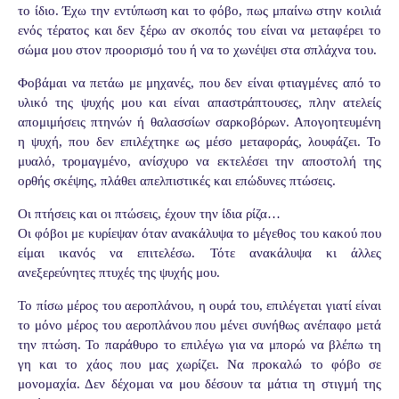
το ίδιο. Έχω την εντύπωση και το φόβο, πως μπαίνω στην κοιλιά
ενός τέρατος και δεν ξέρω αν σκοπός του είναι να μεταφέρει το
σώμα μου στον προορισμό του ή να το χωνέψει στα σπλάχνα του.
Φοβάμαι να πετάω με μηχανές, που δεν είναι φτιαγμένες από το
υλικό της ψυχής μου και είναι απαστράπτουσες, πλην ατελείς
απομιμήσεις πτηνών ή θαλασσίων σαρκοβόρων. Απογοητευμένη
η ψυχή, που δεν επιλέχτηκε ως μέσο μεταφοράς, λουφάζει. Το
μυαλό, τρομαγμένο, ανίσχυρο να εκτελέσει την αποστολή της
ορθής σκέψης, πλάθει απελπιστικές και επώδυνες πτώσεις.
Οι πτήσεις και οι πτώσεις, έχουν την ίδια ρίζα…
Οι φόβοι με κυρίεψαν όταν ανακάλυψα το μέγεθος του κακού που
είμαι ικανός να επιτελέσω. Τότε ανακάλυψα κι άλλες
ανεξερεύνητες πτυχές της ψυχής μου.
Το πίσω μέρος του αεροπλάνου, η ουρά του, επιλέγεται γιατί είναι
το μόνο μέρος του αεροπλάνου που μένει συνήθως ανέπαφο μετά
την πτώση. Το παράθυρο το επιλέγω για να μπορώ να βλέπω τη
γη και το χάος που μας χωρίζει. Να προκαλώ το φόβο σε
μονομαχία. Δεν δέχομαι να μου δέσουν τα μάτια τη στιγμή της