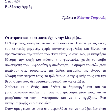
Σελ.: 424
Εκδόσεις: Αρμός
Γράφει ο
Κώστας Τραχανάς
Οι πτήσεις και οι πτώσεις, έχουν την ίδια ρίζα…
Ο Άνθρωπος, συνήθως πετάει στα σύννεφα. Πετάει με τις δικές
του πτητικές μηχανές, χωρίς κανόνες ασφαλείας και δίχτυα να
προστατεύουν την πτώση του. Ένα πέταγμα ανέμελο, με κινητήριο
δύναμη την ψυχή και πιλότο την φαντασία, χωρίς το φόβο
συνεπιβάτη του. Ευφροσύνη η συνάντηση με σμάρια πουλιών ,που
μπαίνουν στις τουρμπίνες της άυλης μηχανής, της δίνουν τη
δύναμη των φτερών τους, το ηδύ άκουσμα της φωνής τους και την
βεβαιότητα πως δεν χρειάζεται φτερά για να πετάξει.
Χαίρεται κι ο Θεός, που βλέπει τα δημιουργήματά του να
χρησιμοποιούν σωστά την πνοή που εμφύσησε μέσα τους, για να
μπορέσουν να τον συναντήσουν και να τον αγγίξουν. Ένα
πέταγμα ψυχής κι ο Θεός είναι.
Όταν όμως είναι να μπω στο αεροπλάνο και να πετάξω, δεν είναι