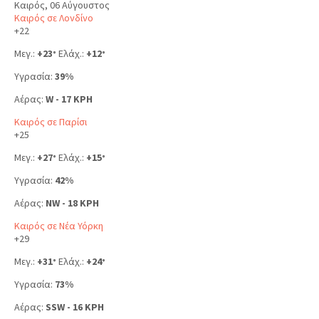
Καιρός, 06 Αύγουστος
Καιρός σε Λονδίνο
+
22
Μεγ.:
+
23
Ελάχ.:
+
12
°
°
Υγρασία:
39%
Αέρας:
W - 17 KPH
Καιρός σε Παρίσι
+
25
Μεγ.:
+
27
Ελάχ.:
+
15
°
°
Υγρασία:
42%
Αέρας:
NW - 18 KPH
Καιρός σε Νέα Υόρκη
+
29
Μεγ.:
+
31
Ελάχ.:
+
24
°
°
Υγρασία:
73%
Αέρας:
SSW - 16 KPH