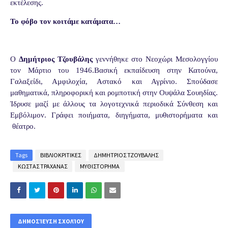
εκτέλεσης.
Το φόβο τον κοιτάμε κατάματα…
Ο
Δημήτριος Τζουβάλης
γεννήθηκε στο Νεοχώρι Μεσολογγίου
τον Μάρτιο του 1946.Βασική εκπαίδευση στην Κατούνα,
Γαλαξείδι, Αμφιλοχία, Αστακό και Αγρίνιο. Σπούδασε
μαθηματικά, πληροφορική και ρομποτική στην Ουψάλα Σουηδίας.
Ίδρυσε μαζί με άλλους τα λογοτεχνικά περιοδικά Σύνθεση και
Εμβόλιμον. Γράφει ποιήματα, διηγήματα, μυθιστορήματα και
θέατρο.
Tags
ΒΙΒΛΙΟΚΡΙΤΙΚΕΣ
ΔΗΜΗΤΡΙΟΣ ΤΖΟΥΒΑΛΗΣ
ΚΩΣΤΑΣ ΤΡΑΧΑΝΑΣ
ΜΥΘΙΣΤΟΡΗΜΑ
ΔΗΜΟΣΊΕΥΣΗ ΣΧΟΛΊΟΥ