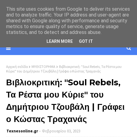
This site uses cookies from Google to deliver its services
and to analyze traffic. Your IP address and user-agent are
shared with Google along with performance and security
metrics to ensure quality of service, generate usage
statistics, and to detect and address abuse.
LEARN MORE
GOT IT
Αρχική σελίδα
ΜΥΘΙΣΤΟΡΗΜΑ
Βιβλιοκριτική: "Soul Rebels, Τα Ρέστα μου
Κύριε" του Δημήτριου Τζουβάλη | Γράφει ο Κώστας Τραχανάς
Βιβλιοκριτική: "Soul Rebels,
Τα Ρέστα μου Κύριε" του
Δημήτριου Τζουβάλη | Γράφει
ο Κώστας Τραχανάς
Texnesοnline.gr
Φεβρουαρίου 03, 2023