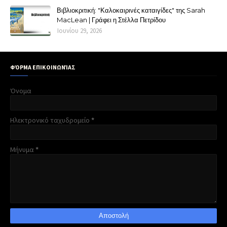
Βιβλιοκριτική: "Καλοκαιρινές καταιγίδες" της Sarah
MacLean | Γράφει η Στέλλα Πετρίδου
Ιουνίου 29, 2026
ΦΌΡΜΑ ΕΠΙΚΟΙΝΩΝΊΑΣ
Όνομα
Ηλεκτρονικό ταχυδρομείο
*
Μήνυμα
*