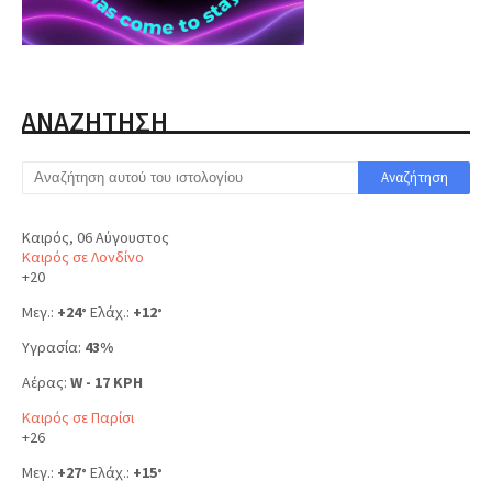
ΑΝΑΖΗΤΗΣΗ
Καιρός, 06 Αύγουστος
Καιρός σε Λονδίνο
+
20
Μεγ.:
+
24
Ελάχ.:
+
12
°
°
Υγρασία:
43%
Αέρας:
W - 17 KPH
Καιρός σε Παρίσι
+
26
Μεγ.:
+
27
Ελάχ.:
+
15
°
°