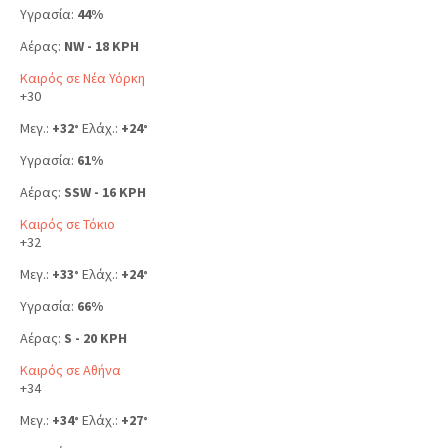
Υγρασία:
44%
Αέρας:
NW - 18 KPH
Καιρός σε Νέα Υόρκη
+
30
Μεγ.:
+
32
Ελάχ.:
+
24
°
°
Υγρασία:
61%
Αέρας:
SSW - 16 KPH
Καιρός σε Τόκιο
+
32
Μεγ.:
+
33
Ελάχ.:
+
24
°
°
Υγρασία:
66%
Αέρας:
S - 20 KPH
Καιρός σε Αθήνα
+
34
Μεγ.:
+
34
Ελάχ.:
+
27
°
°