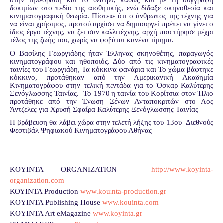
στην τηλεόραση και το θέατρο, καθώς και με τη συγγραφή
δοκιμίων στο πεδίο της αισθητικής, ενώ δίδαξε σκηνοθεσία και
κινηματογραφική θεωρία. Πίστευε ότι ο άνθρωπος της τέχνης για
να είναι χρήσιμος, προτού αρχίσει να δημιουργεί πρέπει να γίνει ο
ίδιος έργο τέχνης, να ζει σαν καλλιτέχνης, αρχή που τήρησε μέχρι
τέλος της ζωής του, χωρίς να φοβάται κανένα τίμημα.
Ο Βασίλης Γεωργιάδης ήταν Έλληνας σκηνοθέτης, παραγωγός
κινηματογράφου και ηθοποιός. Δύο από τις κινηματογραφικές
ταινίες του Γεωργιάδη, Τα κόκκινα φανάρια και Το χώμα βάφτηκε
κόκκινο, προτάθηκαν από την Αμερικανική Ακαδημία
Κινηματογράφου στην τελική πεντάδα για το Όσκαρ Καλύτερης
Ξενόγλωσσης Ταινίας. Το 1970 η ταινία του Κορίτσια στον Ήλιο
προτάθηκε από την Ένωση Ξένων Ανταποκριτών στο Λος
Άντζελες για Χρυσή Σφαίρα Καλύτερης Ξενόγλωσσης Ταινίας
Η βράβευση θα λάβει χώρα στην τελετή λήξης του 13ου Διεθνούς
Φεστιβάλ Ψηφιακού Κινηματογράφου Αθήνας
KOYINTA ORGANIZATION
http://www.koyinta-
organization.com
ΚΟΥΙΝΤΑ Production
www.kouinta-production.gr
KOYINTA Publishing House
www.kouinta.com
KOYINTA Art eMagazine
www.koyinta.gr