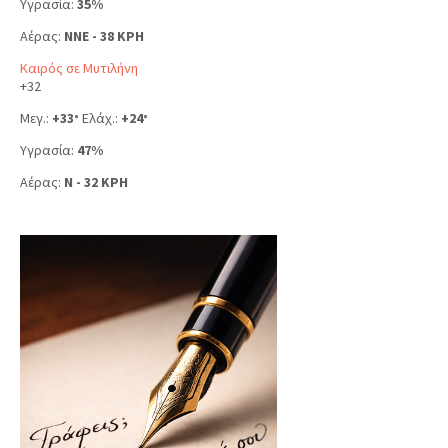
Υγρασία:
35%
Αέρας:
NNE - 38 KPH
Καιρός σε Μυτιλήνη
+
32
Μεγ.:
+
33
Ελάχ.:
+
24
°
°
Υγρασία:
47%
Αέρας:
N - 32 KPH