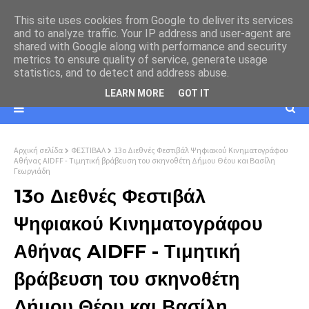
This site uses cookies from Google to deliver its services
and to analyze traffic. Your IP address and user-agent are
shared with Google along with performance and security
metrics to ensure quality of service, generate usage
statistics, and to detect and address abuse.
LEARN MORE
GOT IT
Αρχική σελίδα
ΦΕΣΤΙΒΑΛ
13ο Διεθνές Φεστιβάλ Ψηφιακού Κινηματογράφου
Αθήνας AIDFF - Τιμητική βράβευση του σκηνοθέτη Δήμου Θέου και Βασίλη
Γεωργιάδη
13ο Διεθνές Φεστιβάλ
Ψηφιακού Κινηματογράφου
Αθήνας AIDFF - Τιμητική
βράβευση του σκηνοθέτη
Δήμου Θέου και Βασίλη