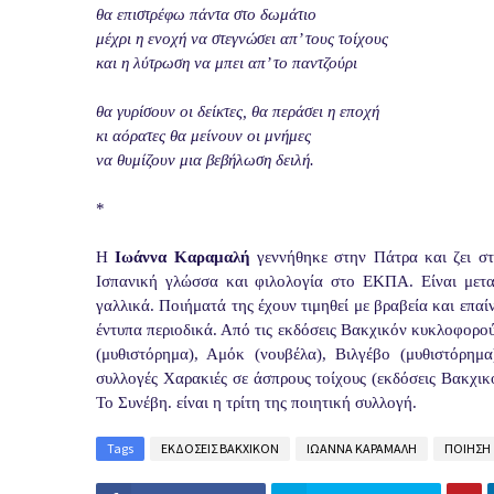
θα επιστρέφω πάντα στο δωμάτιο
μέχρι η ενοχή να στεγνώσει απ’ τους τοίχους
και η λύτρωση να μπει απ’ το παντζούρι
θα γυρίσουν οι δείκτες, θα περάσει η εποχή
κι αόρατες θα μείνουν οι μνήμες
να θυμίζουν μια βεβήλωση δειλή.
*
Η
Ιωάννα Καραμαλή
γεννήθηκε στην Πάτρα και ζει στ
Ισπανική γλώσσα και φιλολογία στο ΕΚΠΑ. Είναι μεταφ
γαλλικά. Ποιήματά της έχουν τιμηθεί με βραβεία και επαί
έντυπα περιοδικά. Από τις εκδόσεις Βακχικόν κυκλοφορού
(μυθιστόρημα), Αμόκ (νουβέλα), Βιλγέβο (μυθιστόρημα
συλλογές Χαρακιές σε άσπρους τοίχους (εκδόσεις Βακχι
Το Συνέβη. είναι η τρίτη της ποιητική συλλογή.
Tags
ΕΚΔΟΣΕΙΣ ΒΑΚΧΙΚΟΝ
ΙΩΑΝΝΑ ΚΑΡΑΜΑΛΗ
ΠΟΙΗΣΗ