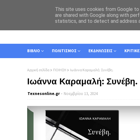
This site uses cookies from Google to d
are shared with Google along with perf
statistics, and to detect and address 
ΑΡΧΙΚΗ
ΣΧΕΤΙΚΑ
ΕΠΙΚΟΙΝΩΝΙΑ
ΒΙΒΛΙΟ
ΠΟΛΙΤΙΣΜΟΣ
ΕΚΔΗΛΩΣΕΙΣ
ΚΡΙΤΙΚΕ
Αρχική σελίδα
ΠΟΙΗΣΗ
Ιωάννα Καραμαλή: Συνέβη.
Ιωάννα Καραμαλή: Συνέβη.
Texnesοnline.gr
Νοεμβρίου 13, 2024