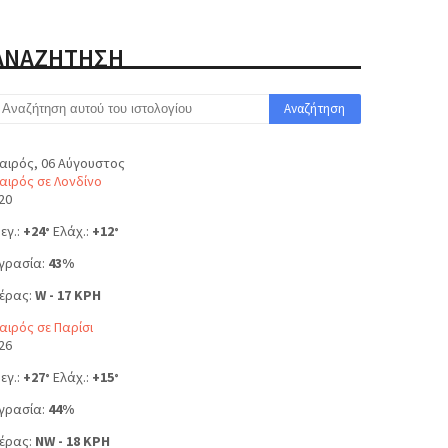
ΑΝΑΖΗΤΗΣΗ
αιρός, 06 Αύγουστος
αιρός σε Λονδίνο
20
εγ.:
+
24
Ελάχ.:
+
12
°
°
γρασία:
43%
έρας:
W - 17 KPH
αιρός σε Παρίσι
26
εγ.:
+
27
Ελάχ.:
+
15
°
°
γρασία:
44%
έρας:
NW - 18 KPH