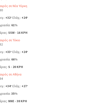
αιρός σε Νέα Υόρκη
30
εγ.:
+
32
Ελάχ.:
+
24
°
°
γρασία:
61%
έρας:
SSW - 16 KPH
αιρός σε Τόκιο
32
εγ.:
+
33
Ελάχ.:
+
24
°
°
γρασία:
66%
έρας:
S - 20 KPH
αιρός σε Αθήνα
34
εγ.:
+
34
Ελάχ.:
+
27
°
°
γρασία:
35%
έρας:
NNE - 38 KPH