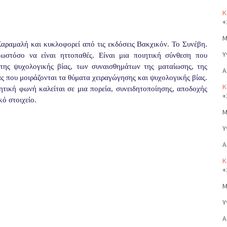
Κ
+
Μ
 Καραμαλή και κυκλοφορεί από τις εκδόσεις Βακχικόν. Το Συνέβη.
Υ
ωστόσο να είναι ηττοπαθές. Είναι μια ποιητική σύνθεση που
 της ψυχολογικής βίας, των συναισθημάτων της ματαίωσης, της
Α
ας που μοιράζονται τα θύματα χειραγώγησης και ψυχολογικής βίας.
Κ
ητική φωνή καλείται σε μια πορεία, συνειδητοποίησης, αποδοχής
+
ό στοιχείο.
Μ
Υ
Α
Κ
+
Μ
Υ
Α