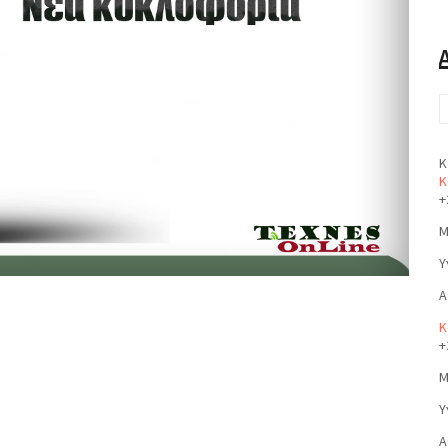
Κ
Κ
+
Μ
Υ
Α
Κ
+
Μ
Υ
Α