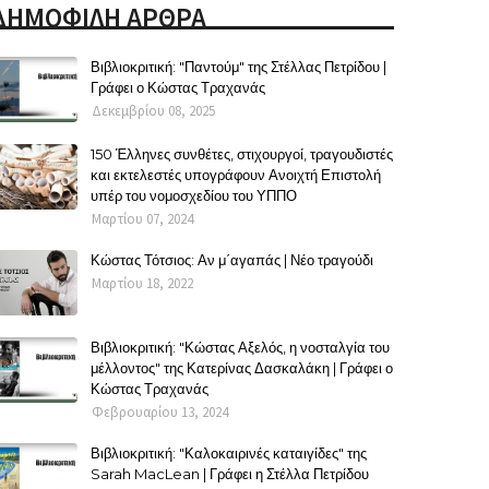
ΔΗΜΟΦΙΛΗ ΑΡΘΡΑ
Βιβλιοκριτική: "Παντούμ" της Στέλλας Πετρίδου |
Γράφει ο Κώστας Τραχανάς
Δεκεμβρίου 08, 2025
150 Έλληνες συνθέτες, στιχουργοί, τραγουδιστές
και εκτελεστές υπογράφουν Ανοιχτή Επιστολή
υπέρ του νομοσχεδίου του ΥΠΠΟ
Μαρτίου 07, 2024
Κώστας Τότσιος: Αν μ΄αγαπάς | Νέο τραγούδι
Μαρτίου 18, 2022
Βιβλιοκριτική: "Κώστας Αξελός, η νοσταλγία του
μέλλοντος" της Κατερίνας Δασκαλάκη | Γράφει ο
Κώστας Τραχανάς
Φεβρουαρίου 13, 2024
Βιβλιοκριτική: "Καλοκαιρινές καταιγίδες" της
Sarah MacLean | Γράφει η Στέλλα Πετρίδου