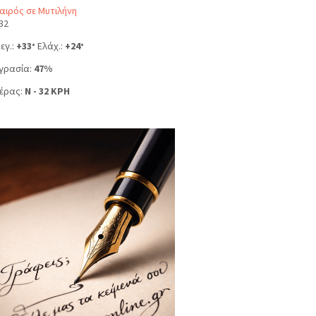
αιρός σε Μυτιλήνη
32
εγ.:
+
33
Ελάχ.:
+
24
°
°
γρασία:
47%
έρας:
N - 32 KPH